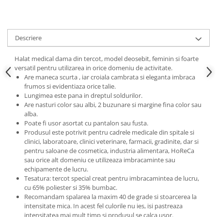
Descriere
Halat medical dama din tercot, model deosebit, feminin si foarte
versatil pentru utilizarea in orice domeniu de activitate.
Are maneca scurta , iar croiala cambrata si eleganta imbraca
frumos si evidentiaza orice talie.
Lungimea este pana in dreptul soldurilor.
Are nasturi color sau albi, 2 buzunare si margine fina color sau
alba.
Poate fi usor asortat cu pantalon sau fusta.
Produsul este potrivit pentru cadrele medicale din spitale si
clinici, laboratoare, clinici veterinare, farmacii, gradinite, dar si
pentru saloane de cosmetica, industria alimentara, HoReCa
sau orice alt domeniu ce utilizeaza imbracaminte sau
echipamente de lucru.
Tesatura: tercot special creat pentru imbracamintea de lucru,
cu 65% poliester si 35% bumbac.
Recomandam spalarea la maxim 40 de grade si stoarcerea la
intensitate mica. In acest fel culorile nu ies, isi pastreaza
intensitatea mai mult timp si produsul se calca usor.