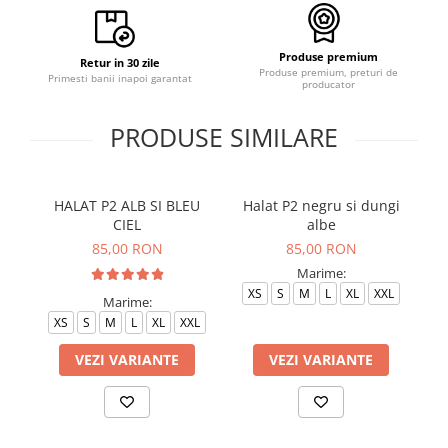
Produse premium
Retur in 30 zile
Produse premium, preturi de
Primesti banii inapoi garantat
producator
PRODUSE SIMILARE
HALAT P2 ALB SI BLEU
Halat P2 negru si dungi
H
CIEL
albe
85,00 RON
85,00 RON
Marime:
XS
S
M
L
XL
XXL
Marime:
XS
S
M
L
XL
XXL
VEZI VARIANTE
VEZI VARIANTE