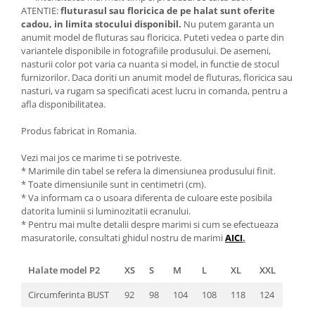
ATENTIE:
fluturasul sau floricica de pe halat sunt oferite
cadou, in limita stocului disponibil.
Nu putem garanta un
anumit model de fluturas sau floricica. Puteti vedea o parte din
variantele disponibile in fotografiile produsului. De asemeni,
nasturii color pot varia ca nuanta si model, in functie de stocul
furnizorilor. Daca doriti un anumit model de fluturas, floricica sau
nasturi, va rugam sa specificati acest lucru in comanda, pentru a
afla disponibilitatea.
Produs fabricat in Romania.
Vezi mai jos ce marime ti se potriveste.
* Marimile din tabel se refera la dimensiunea produsului finit.
* Toate dimensiunile sunt in centimetri (cm).
* Va informam ca o usoara diferenta de culoare este posibila
datorita luminii si luminozitatii ecranului.
* Pentru mai multe detalii despre marimi si cum se efectueaza
masuratorile, consultati ghidul nostru de marimi
AICI
.
Halate model P2
XS
S
M
L
XL
XXL
Circumferinta BUST
92
98
104
108
118
124