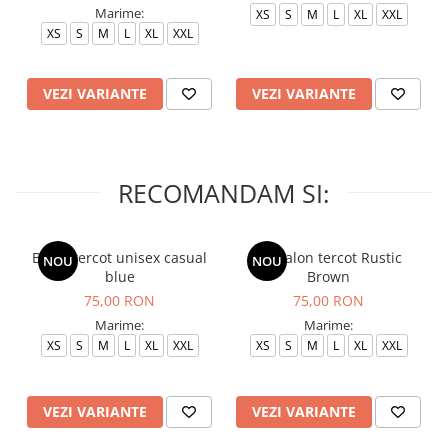
Marime:
XS
S
M
L
XL
XXL
XS
S
M
L
XL
XXL
VEZI VARIANTE
VEZI VARIANTE
RECOMANDAM SI:
Bluza tercot unisex casual
Pantalon tercot Rustic
NOU
NOU
blue
Brown
75,00 RON
75,00 RON
Marime:
Marime:
XS
S
M
L
XL
XXL
XS
S
M
L
XL
XXL
VEZI VARIANTE
VEZI VARIANTE