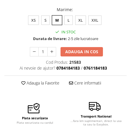
Marime
:
XS
S
M
L
XL
XXL
IN STOC
Durata de livrare:
2-5 zile lucratoare
ADAUGA IN COS
Cod Produs:
21583
Ai nevoie de ajutor?
0784184183
/
0761184183
Adauga la Favorite
Cere informatii
Transport National
Plata securizata
...fara km suplimentari, direct la usa
Plata securizata cu cardul
ta sau la Easybox.