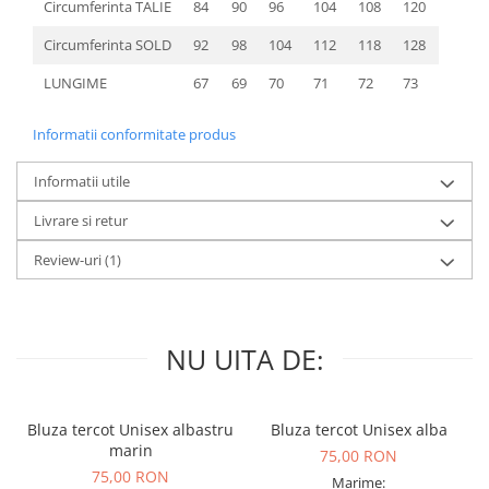
Circumferinta TALIE
84
90
96
104
108
120
Circumferinta SOLD
92
98
104
112
118
128
LUNGIME
67
69
70
71
72
73
Informatii conformitate produs
Informatii utile
Livrare si retur
Review-uri
(1)
NU UITA DE:
Bluza tercot Unisex albastru
Bluza tercot Unisex alba
marin
75,00 RON
75,00 RON
Marime: