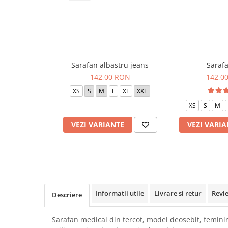
Veste de lucru
Halate medicale polar - unisex
HoReCa
Sorturi restaurante
Sarafan albastru jeans
Sarafa
Tricouri de lucru
142,00 RON
142,0
Saboti medicali
XS
S
M
L
XL
XXL
Bonete
XS
S
M
ACCESORII
VEZI VARIANTE
VEZI VARIA
Noutati
Informatii utile
Livrare si retur
Revi
Descriere
Sarafan medical din tercot, model deosebit, feminin 