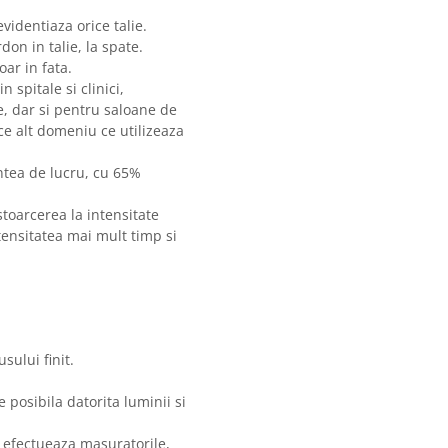
videntiaza orice talie.
on in talie, la spate.
oar in fata.
 spitale si clinici,
te, dar si pentru saloane de
ce alt domeniu ce utilizeaza
ntea de lucru, cu 65%
oarcerea la intensitate
ntensitatea mai mult timp si
sului finit.
posibila datorita luminii si
 efectueaza masuratorile,