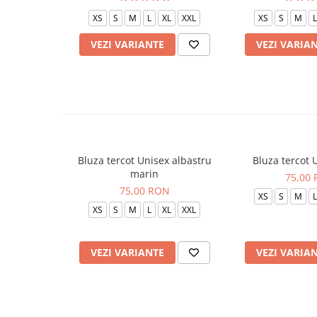
XS
S
M
L
XL
XXL
XS
S
M
L
VEZI VARIANTE
VEZI VARIA
Bluza tercot Unisex albastru
Bluza tercot 
marin
75,00
75,00 RON
XS
S
M
L
XS
S
M
L
XL
XXL
VEZI VARIANTE
VEZI VARIA