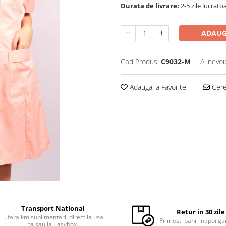
Durata de livrare:
2-5 zile lucrato
ADAUG
Cod Produs:
C9032-M
Ai nevoi
Adauga la Favorite
Cere 
Transport National
Retur in 30 zile
...fara km suplimentari, direct la usa
Primesti banii inapoi ga
ta sau la Easybox.