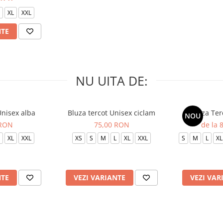
XL
XXL
NTE
NU UITA DE:
Unisex alba
Bluza tercot Unisex ciclam
Bluza Ter
NOU
 RON
75,00 RON
de la 
XL
XXL
XS
S
M
L
XL
XXL
S
M
L
XL
NTE
VEZI VARIANTE
VEZI VAR