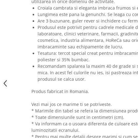
utilizarea in orice domeniu de activitate.
Croiala cambrata si eleganta imbraca frumos si e
Lungimea este pana la genunchi. Se leaga cu cord
Are 3 buzunare, guler rever si inchidere cu ferm
Produsul este potrivit pentru cadrele medicale din
laboratoare, clinici veterinare, farmacii, gradini
cosmetica, industria alimentara, HoReCa sau ori
imbracaminte sau echipamente de lucru.
Tesatura: tercot special creat pentru imbracami
poliester si 35% bumbac.
Recomandam spalarea la maxim 40 de grade si st
mica. In acest fel culorile nu ies, isi pastreaza i
produsul se calca usor.
Produs fabricat in Romania.
Vezi mai jos ce marime ti se potriveste.
* Marimile din tabel se refera la dimensiunea produ
* Toate dimensiunile sunt in centimetri (cm).
* Va informam ca o usoara diferenta de culoare este 
luminozitatii ecranului.
* Pentru mai multe detalii despre marimi si cum se