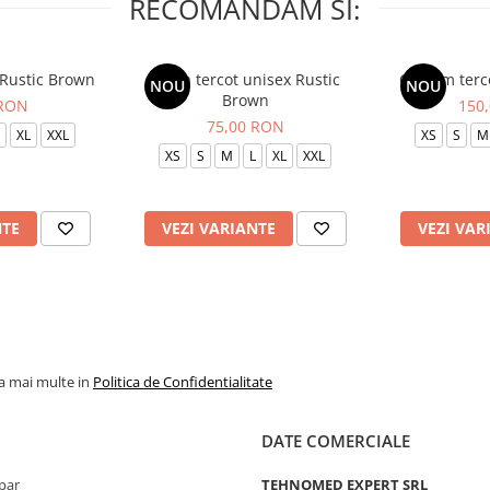
RECOMANDAM SI:
 Rustic Brown
Bluza tercot unisex Rustic
Costum terc
NOU
NOU
Brown
 RON
150
75,00 RON
XL
XXL
XS
S
M
XS
S
M
L
XL
XXL
NTE
VEZI VARIANTE
VEZI VAR
la mai multe in
Politica de Confidentialitate
DATE COMERCIALE
par
TEHNOMED EXPERT SRL