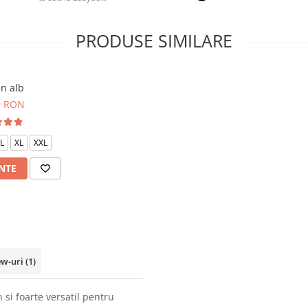
PRODUSE SIMILARE
n alb
0 RON
L
XL
XXL
NTE
ew-uri
(1)
si foarte versatil pentru