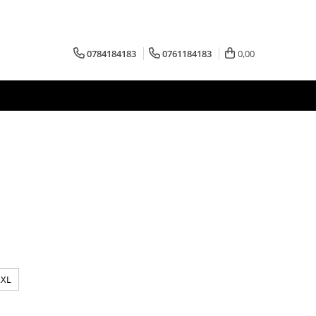
0784184183
0761184183
0,00
XXL