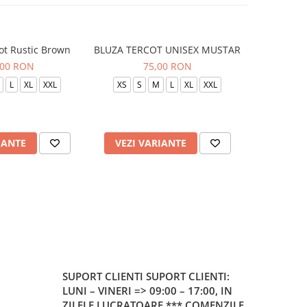
ot Rustic Brown
BLUZA TERCOT UNISEX MUSTAR
BLUZA TE
,00 RON
75,00 RON
L
XL
XXL
XS
S
M
L
XL
XXL
XS
S
IANTE
VEZI VARIANTE
VEZI 
SUPORT CLIENTI
SUPORT CLIENTI:
LUNI – VINERI => 09:00 – 17:00, IN
ZILELE LUCRATOARE *** COMENZILE