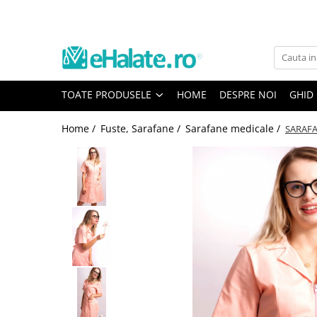
Toate Produsele
Costume Medicale
TOATE PRODUSELE
HOME
DESPRE NOI
GHID
Bluze Unisex
Pantaloni Unisex
Home /
Fuste, Sarafane /
Sarafane medicale /
SARAF
Costume Unisex
Bluze Medicale
Bluze unisex cu imprimeuri
Bluze Maria
Bluze medicale uni
Halate medicale
Halate Bianca
Bluze Maria
Halate medicale femei