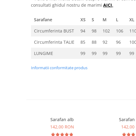
consultati ghidul nostru de marimi
AICI
.
Sarafane
XS
S
M
L
XL
Circumferinta BUST
94
98
102
106
11
Circumferinta TALIE
85
88
92
96
10
LUNGIME
99
99
99
99
99
Informatii conformitate produs
Sarafan alb
Sarafan 
142,00 RON
142,00