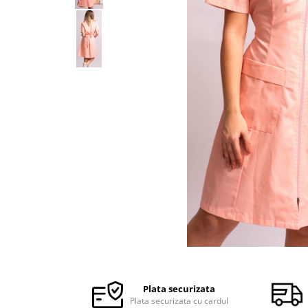
Halate medicale barbati
Halate medicale P2 cu fluturas
Halate medicale cu nasturi
Halate medicale cu fermoar
Halate medicale polar - unisex
Halate medicale albe
Fuste, Sarafane
Sarafane Mira
Fuste medicale
Sarafane medicale
Veste, Jachete
Veste de lucru
Distribuie
Jachete de lucru
pe
Articole din Polar
Facebook
Plata securizata
Jachete de lucru
Plata securizata cu cardul