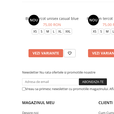
Bluza tercot unisex casual blue
Pantalon tercot
NOU
NOU
75,00 RON
75,00
XS
S
M
L
XL
XXL
XS
S
M
L
VEZI VARIANTE
VEZI VARIA
Newsletter
Nu rata ofertele si promotiile noastre
Vreau sa primesc newsletter cu promotiile magazinului. Af
MAGAZINUL MEU
CLIENTI
Despre noi
Cum Cum