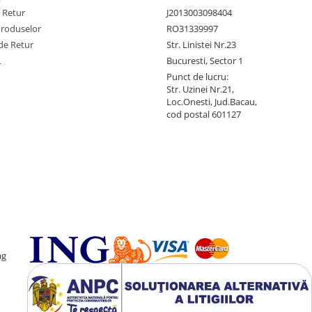
e Retur
J2013003098404
Produselor
RO31339997
de Retur
Str. Linistei Nr.23
L
Bucuresti, Sector 1
Punct de lucru:
Str. Uzinei Nr.21,
Loc.Onesti, Jud.Bacau,
cod postal 601127
ag