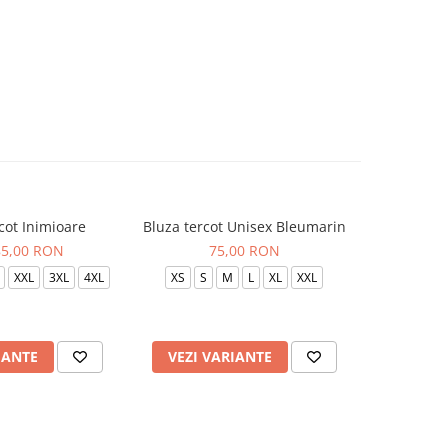
cot Inimioare
Bluza tercot Unisex Bleumarin
Bluza t
85,00 RON
75,00 RON
XXL
3XL
4XL
XS
S
M
L
XL
XXL
XS
S
IANTE
VEZI VARIANTE
VEZI 