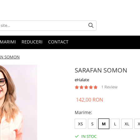
 MARIMI
REDUCERI
CONTACT
AN SOMON
SARAFAN SOMON
eHalate
1 Review
142,00 RON
Marime
:
XS
S
M
L
XL
IN STOC