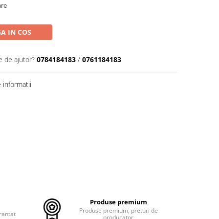
are
A IN COS
e de ajutor?
0784184183
/
0761184183
informatii
Produse premium
Produse premium, preturi de
rantat
producator