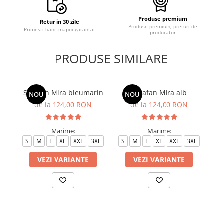
Produse premium
Retur in 30 zile
Produse premium, preturi de
Primesti banii inapoi garantat
producator
PRODUSE SIMILARE
Sarafan Mira bleumarin
Sarafan Mira alb
NOU
NOU
de la 124,00 RON
de la 124,00 RON
S
Marime:
Marime:
S
M
L
XL
XXL
3XL
S
M
L
XL
XXL
3XL
VEZI VARIANTE
VEZI VARIANTE