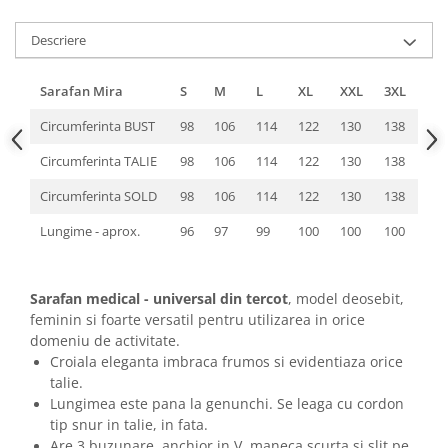
Descriere
Sarafan Mira
S
M
L
XL
XXL
3XL
Circumferinta BUST
98
106
114
122
130
138
Circumferinta TALIE
98
106
114
122
130
138
Circumferinta SOLD
98
106
114
122
130
138
Lungime - aprox.
96
97
99
100
100
100
Sarafan medical - universal din tercot
, model deosebit,
feminin si foarte versatil pentru utilizarea in orice
domeniu de activitate.
Croiala eleganta imbraca frumos si evidentiaza orice
talie.
Lungimea este pana la genunchi. Se leaga cu cordon
tip snur in talie, in fata.
Are 3 buzunare, anchior in V, maneca scurta si slit pe