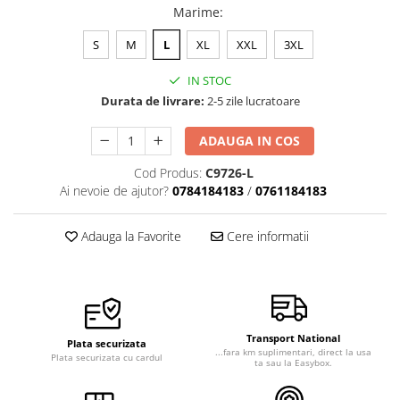
Marime
:
Veste de lucru
Halate medicale polar - unisex
S
M
L
XL
XXL
3XL
HoReCa
IN STOC
Sorturi restaurante
Durata de livrare:
2-5 zile lucratoare
Tricouri de lucru
ADAUGA IN COS
Saboti medicali
Cod Produs:
C9726-L
Bonete
Ai nevoie de ajutor?
0784184183
/
0761184183
ACCESORII
Noutati
Adauga la Favorite
Cere informatii
Transport National
Plata securizata
...fara km suplimentari, direct la usa
Plata securizata cu cardul
ta sau la Easybox.