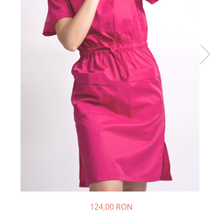
Halate medicale barbati
Halate medicale P2 cu fluturas
Halate medicale cu nasturi
Halate medicale cu fermoar
Halate medicale polar - unisex
Halate medicale albe
Fuste, Sarafane
Sarafane Mira
Fuste medicale
Sarafane medicale
Veste, Jachete
Veste de lucru
Jachete de lucru
Articole din Polar
124,00 RON
Jachete de lucru