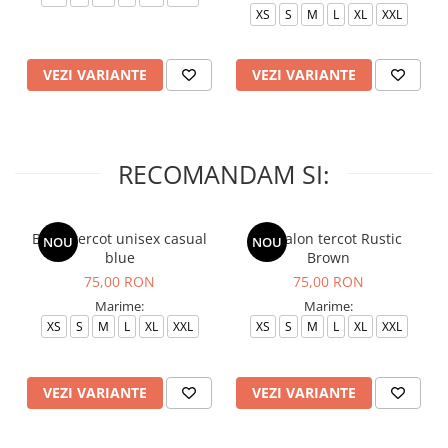
XS
S
M
L
XL
XXL
VEZI VARIANTE
VEZI VARIANTE
RECOMANDAM SI:
Bluza tercot unisex casual
Pantalon tercot Rustic
NOU
NOU
blue
Brown
75,00 RON
75,00 RON
Marime:
Marime:
XS
S
M
L
XL
XXL
XS
S
M
L
XL
XXL
VEZI VARIANTE
VEZI VARIANTE