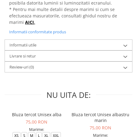
posibila datorita luminii si luminozitatii ecranului.
* Pentru mai multe detalii despre marimi si cum se
efectueaza masuratorile, consultati ghidul nostru de
marimi
AICI
.
Informatii conformitate produs
Informatii utile
Livrare si retur
Review-uri
(0)
NU UITA DE:
Bluza tercot Unisex alba
Bluza tercot Unisex albastru
marin
75,00 RON
75,00 RON
Marime:
Marime:
XS
S
M
L
XL
XXL