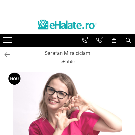
Toate Produsele
Costume Medicale
1
2
Bluze Unisex
Pantaloni Unisex
Sarafan Mira ciclam
Costume Unisex
eHalate
Bluze Medicale
Bluze unisex cu imprimeuri
NOU
Bluze Maria
Bluze medicale uni
Halate medicale
Halate Bianca
Bluze Maria
Halate medicale femei