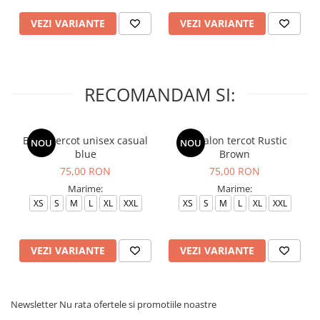
VEZI VARIANTE
VEZI VARIANTE
RECOMANDAM SI:
Bluza tercot unisex casual
Pantalon tercot Rustic
NOU
NOU
blue
Brown
75,00 RON
75,00 RON
Marime:
Marime:
XS
S
M
L
XL
XXL
XS
S
M
L
XL
XXL
VEZI VARIANTE
VEZI VARIANTE
Newsletter
Nu rata ofertele si promotiile noastre