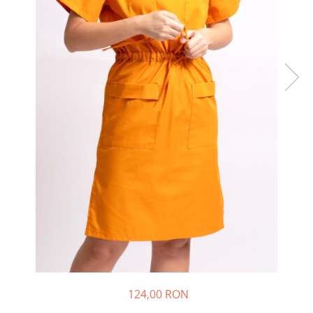
Halate medicale barbati
Halate medicale P2 cu fluturas
Halate medicale cu nasturi
Halate medicale cu fermoar
Halate medicale polar - unisex
Halate medicale albe
Fuste, Sarafane
Sarafane Mira
Fuste medicale
Sarafane medicale
Veste, Jachete
Veste de lucru
Jachete de lucru
Articole din Polar
124,00 RON
Jachete de lucru