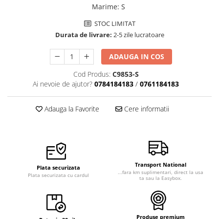
Marime
:
S
Veste de lucru
STOC LIMITAT
Halate medicale polar - unisex
Durata de livrare:
2-5 zile lucratoare
HoReCa
Sorturi restaurante
ADAUGA IN COS
Tricouri de lucru
Cod Produs:
C9853-S
Saboti medicali
Ai nevoie de ajutor?
0784184183
/
0761184183
Bonete
ACCESORII
Adauga la Favorite
Cere informatii
Noutati
Transport National
Plata securizata
...fara km suplimentari, direct la usa
Plata securizata cu cardul
ta sau la Easybox.
Produse premium