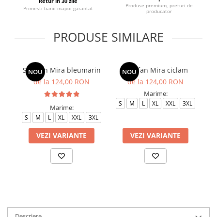
Retur in 30 zile
Produse premium, preturi de
Primesti banii inapoi garantat
producator
PRODUSE SIMILARE
Sarafan Mira bleumarin
Sarafan Mira ciclam
NOU
NOU
de la 124,00 RON
de la 124,00 RON
Marime:
S
M
L
XL
XXL
3XL
Marime:
S
M
L
XL
XXL
3XL
S
VEZI VARIANTE
VEZI VARIANTE
Descriere