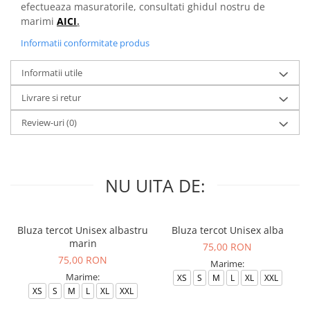
efectueaza masuratorile, consultati ghidul nostru de
marimi
AICI
.
Informatii conformitate produs
Informatii utile
Livrare si retur
Review-uri
(0)
NU UITA DE:
Bluza tercot Unisex albastru
Bluza tercot Unisex alba
marin
75,00 RON
75,00 RON
Marime:
Marime:
XS
S
M
L
XL
XXL
XS
S
M
L
XL
XXL