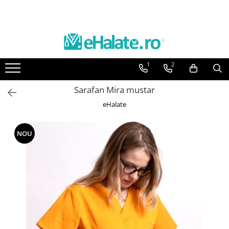
Toate Produsele
Costume Medicale
1
2
Bluze Unisex
Pantaloni Unisex
Sarafan Mira mustar
Costume Unisex
eHalate
Bluze Medicale
Bluze unisex cu imprimeuri
NOU
Bluze Maria
Bluze medicale uni
Halate medicale
Halate Bianca
Bluze Maria
Halate medicale femei