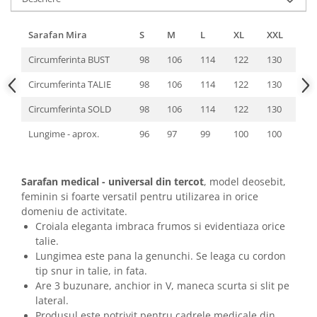
Sarafan Mira
S
M
L
XL
XXL
3X
Circumferinta BUST
98
106
114
122
130
138
Circumferinta TALIE
98
106
114
122
130
138
Circumferinta SOLD
98
106
114
122
130
138
Lungime - aprox.
96
97
99
100
100
100
Sarafan medical - universal din tercot
, model deosebit,
feminin si foarte versatil pentru utilizarea in orice
domeniu de activitate.
Croiala eleganta imbraca frumos si evidentiaza orice
talie.
Lungimea este pana la genunchi. Se leaga cu cordon
tip snur in talie, in fata.
Are 3 buzunare, anchior in V, maneca scurta si slit pe
lateral.
Produsul este potrivit pentru cadrele medicale din