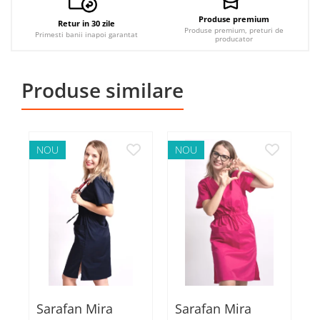
Produse premium
Retur in 30 zile
Produse premium, preturi de
Primesti banii inapoi garantat
producator
Produse similare
NOU
NOU
Sarafan Mira
Sarafan Mira
S