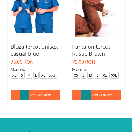
Bluza tercot unisex
Pantalon tercot
casual blue
Rustic Brown
75,00 RON
75,00 RON
Marime:
Marime:
XS
S
M
L
XL
XXL
XS
S
M
L
XL
XXL
VEZI VARIANTE
VEZI VARIANTE