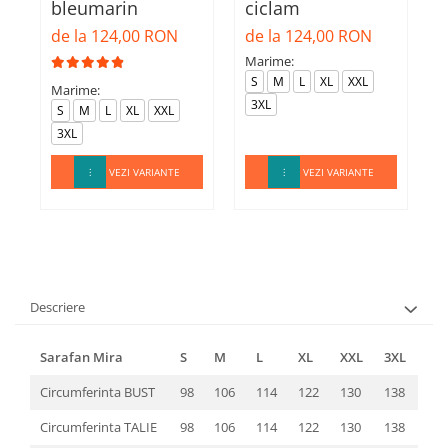
bleumarin
ciclam
d
de la 124,00 RON
de la 124,00 RON
Marime:
M
S
M
L
XL
XXL
Marime:
3XL
S
M
L
XL
XXL
3XL
VEZI VARIANTE
VEZI VARIANTE
Descriere
Sarafan Mira
S
M
L
XL
XXL
3XL
Circumferinta BUST
98
106
114
122
130
138
Circumferinta TALIE
98
106
114
122
130
138