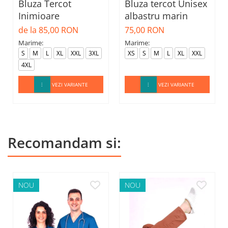
Bluza Tercot
Bluza tercot Unisex
Inimioare
albastru marin
de la 85,00 RON
75,00 RON
Marime:
Marime:
S
M
L
XL
XXL
3XL
XS
S
M
L
XL
XXL
4XL
VEZI VARIANTE
VEZI VARIANTE
Recomandam si:
NOU
NOU