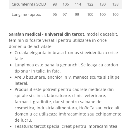
Circumferinta SOLD
98
106
114
122
130
138
Lungime - aprox.
96
97
99
100
100
100
Sarafan medical - universal din tercot
, model deosebit,
feminin si foarte versatil pentru utilizarea in orice
domeniu de activitate.
Croiala eleganta imbraca frumos si evidentiaza orice
talie.
Lungimea este pana la genunchi. Se leaga cu cordon
tip snur in talie, in fata.
Are 3 buzunare, anchior in V, maneca scurta si slit pe
lateral.
Produsul este potrivit pentru cadrele medicale din
spitale si clinici, laboratoare, clinici veterinare,
farmacii, gradinite, dar si pentru saloane de
cosmetica, industria alimentara, HoReCa sau orice alt
domeniu ce utilizeaza imbracaminte sau echipamente
de lucru.
Tesatura: tercot special creat pentru imbracamintea