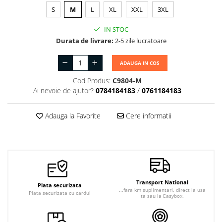
S
M
L
XL
XXL
3XL
IN STOC
Durata de livrare:
2-5 zile lucratoare
ADAUGA IN COS
Cod Produs:
C9804-M
Ai nevoie de ajutor?
0784184183
/
0761184183
Adauga la Favorite
Cere informatii
Transport National
Plata securizata
...fara km suplimentari, direct la usa
Plata securizata cu cardul
ta sau la Easybox.