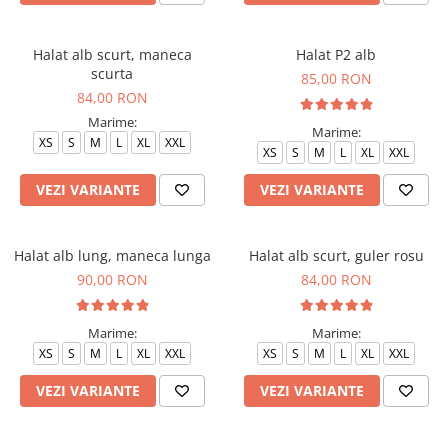
Veste de lucru
Halate medicale polar - unisex
Halat alb scurt, maneca
Halat P2 alb
scurta
85,00 RON
HoReCa
84,00 RON
Sorturi restaurante
Marime:
Marime:
Tricouri de lucru
XS
S
M
L
XL
XXL
XS
S
M
L
XL
XXL
Saboti medicali
VEZI VARIANTE
VEZI VARIANTE
Bonete
ACCESORII
Noutati
Halat alb lung, maneca lunga
Halat alb scurt, guler rosu
90,00 RON
84,00 RON
Marime:
Marime:
XS
S
M
L
XL
XXL
XS
S
M
L
XL
XXL
VEZI VARIANTE
VEZI VARIANTE