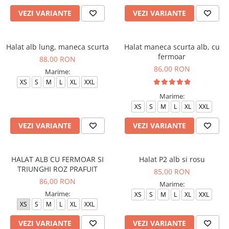
Halate medicale barbati
VEZI VARIANTE
VEZI VARIANTE
Halate medicale P2 cu fluturas
Halate medicale cu nasturi
Halat alb lung, maneca scurta
Halat maneca scurta alb, cu
Halate medicale cu fermoar
fermoar
88,00 RON
86,00 RON
Marime:
Halate medicale polar - unisex
XS
S
M
L
XL
XXL
Halate medicale albe
Marime:
Fuste, Sarafane
XS
S
M
L
XL
XXL
Sarafane Mira
VEZI VARIANTE
VEZI VARIANTE
Fuste medicale
Sarafane medicale
HALAT ALB CU FERMOAR SI
Halat P2 alb si rosu
Veste, Jachete
TRIUNGHI ROZ PRAFUIT
85,00 RON
Veste de lucru
86,00 RON
Marime:
Jachete de lucru
Marime:
XS
S
M
L
XL
XXL
XS
S
M
L
XL
XXL
Articole din Polar
Jachete de lucru
VEZI VARIANTE
VEZI VARIANTE