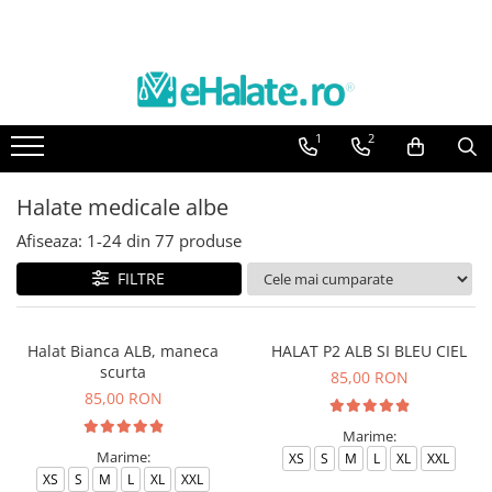
Toate Produsele
Costume Medicale
1
2
Bluze Unisex
Pantaloni Unisex
Halate medicale albe
Costume Unisex
Afiseaza:
1-
24
din
77
produse
Bluze Medicale
Bluze unisex cu imprimeuri
FILTRE
Bluze Maria
Bluze medicale uni
Halat Bianca ALB, maneca
HALAT P2 ALB SI BLEU CIEL
scurta
85,00 RON
Halate medicale
85,00 RON
Halate Bianca
Marime:
Bluze Maria
Marime:
XS
S
M
L
XL
XXL
Halate medicale femei
XS
S
M
L
XL
XXL