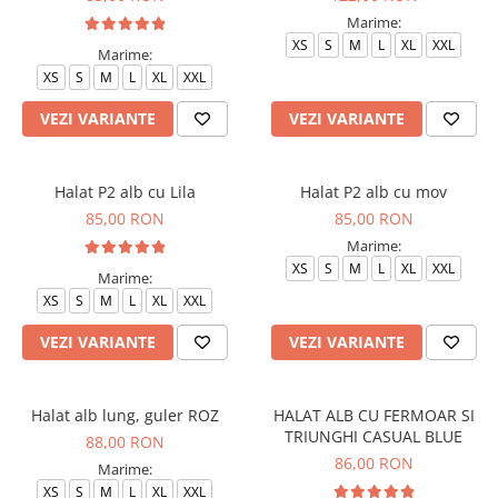
Marime:
XS
S
M
L
XL
XXL
Marime:
XS
S
M
L
XL
XXL
VEZI VARIANTE
VEZI VARIANTE
Halat P2 alb cu Lila
Halat P2 alb cu mov
85,00 RON
85,00 RON
Marime:
XS
S
M
L
XL
XXL
Marime:
XS
S
M
L
XL
XXL
VEZI VARIANTE
VEZI VARIANTE
Halat alb lung, guler ROZ
HALAT ALB CU FERMOAR SI
TRIUNGHI CASUAL BLUE
88,00 RON
86,00 RON
Marime:
XS
S
M
L
XL
XXL