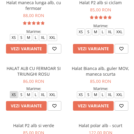
Halat maneca lunga alb, cu
Halat P2 alb si ciclam
fermoar
85,00 RON
88,00 RON
Marime:
Marime:
XS
S
M
L
XL
XXL
XS
S
M
L
XL
XXL
VEZI VARIANTE
VEZI VARIANTE
HALAT ALB CU FERMOAR SI
Halat Bianca alb, guler MOV,
TRIUNGHI ROSU
maneca scurta
86,00 RON
85,00 RON
Marime:
Marime:
XS
S
M
L
XL
XXL
XS
S
M
L
XL
XXL
VEZI VARIANTE
VEZI VARIANTE
Halat P2 alb si verde
Halat polar alb - scurt
85,00 RON
122,00 RON