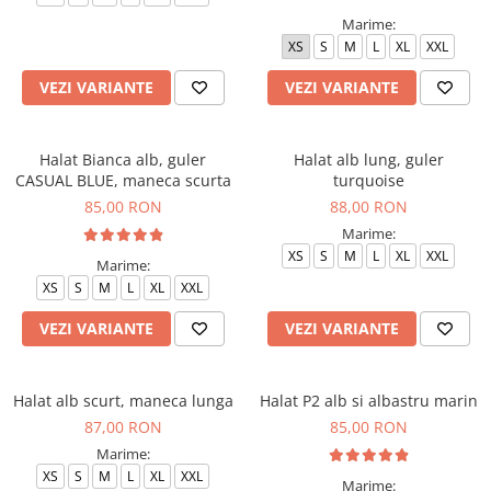
Marime:
XS
S
M
L
XL
XXL
VEZI VARIANTE
VEZI VARIANTE
Halat Bianca alb, guler
Halat alb lung, guler
CASUAL BLUE, maneca scurta
turquoise
85,00 RON
88,00 RON
Marime:
XS
S
M
L
XL
XXL
Marime:
XS
S
M
L
XL
XXL
VEZI VARIANTE
VEZI VARIANTE
Halat alb scurt, maneca lunga
Halat P2 alb si albastru marin
87,00 RON
85,00 RON
Marime:
XS
S
M
L
XL
XXL
Marime: