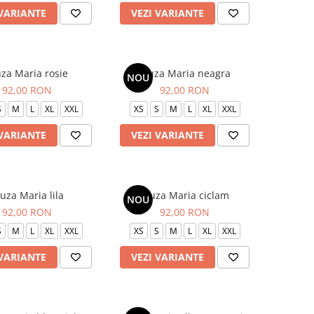
 VARIANTE
VEZI VARIANTE
uza Maria rosie
Bluza Maria neagra
NOU
92,00 RON
92,00 RON
S
M
L
XL
XXL
XS
S
M
L
XL
XXL
 VARIANTE
VEZI VARIANTE
uza Maria lila
Bluza Maria ciclam
NOU
92,00 RON
92,00 RON
S
M
L
XL
XXL
XS
S
M
L
XL
XXL
 VARIANTE
VEZI VARIANTE