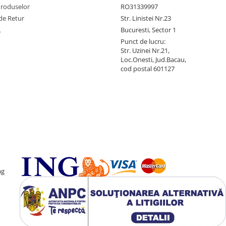
Produselor
RO31339997
de Retur
Str. Linistei Nr.23
L
Bucuresti, Sector 1
Punct de lucru:
Str. Uzinei Nr.21,
Loc.Onesti, Jud.Bacau,
cod postal 601127
ag