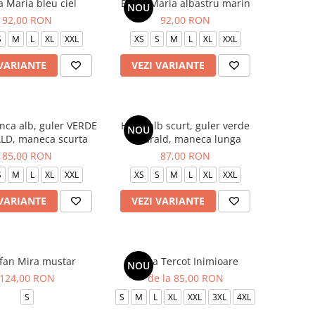
a Maria bleu ciel
Bluza Maria albastru marin
NOU
92,00 RON
92,00 RON
S
M
L
XL
XXL
XS
S
M
L
XL
XXL
 VARIANTE
VEZI VARIANTE
anca alb, guler VERDE
Halat alb scurt, guler verde
NOU
D, maneca scurta
smarald, maneca lunga
85,00 RON
87,00 RON
S
M
L
XL
XXL
XS
S
M
L
XL
XXL
 VARIANTE
VEZI VARIANTE
fan Mira mustar
Bluza Tercot Inimioare
NOU
124,00 RON
de la 85,00 RON
S
S
M
L
XL
XXL
3XL
4XL