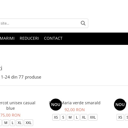
 MARIMI
REDUCERI
CONTACT
i
1-
24
din
77
produse
ercot unisex casual
Bluza Maria verde smarald
Bluza 
NOU
NOU
blue
92,00 RON
75,00 RON
XS
S
M
L
XL
XXL
XS
M
L
XL
XXL