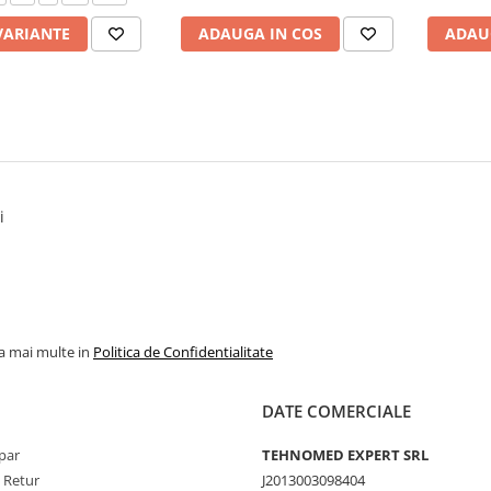
VARIANTE
ADAUGA IN COS
ADAU
i
la mai multe in
Politica de Confidentialitate
DATE COMERCIALE
par
TEHNOMED EXPERT SRL
e Retur
J2013003098404