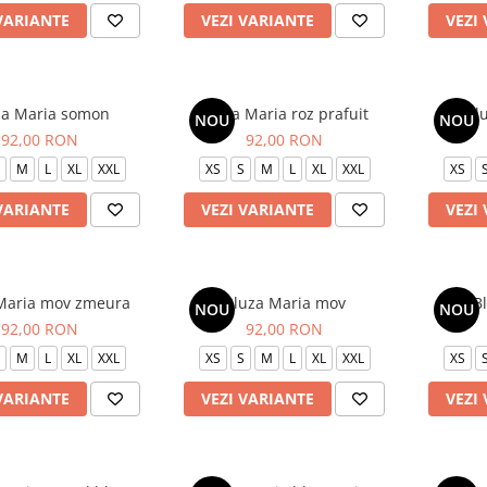
VARIANTE
VEZI VARIANTE
VEZI
za Maria somon
Bluza Maria roz prafuit
Bl
NOU
NOU
92,00 RON
92,00 RON
M
L
XL
XXL
XS
S
M
L
XL
XXL
XS
VARIANTE
VEZI VARIANTE
VEZI
Maria mov zmeura
Bluza Maria mov
Bl
NOU
NOU
92,00 RON
92,00 RON
M
L
XL
XXL
XS
S
M
L
XL
XXL
XS
VARIANTE
VEZI VARIANTE
VEZI