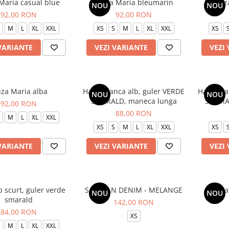
Maria casual blue
Bluza Maria bleumarin
Bluz
NOU
NOU
92,00 RON
92,00 RON
M
L
XL
XXL
XS
S
M
L
XL
XXL
XS
VARIANTE
VEZI VARIANTE
VEZI
uza Maria alba
Halat Bianca alb, guler VERDE
Halat Bi
NOU
NOU
SMARALD, maneca lunga
SMARAL
92,00 RON
88,00 RON
M
L
XL
XXL
XS
S
M
L
XL
XXL
XS
VARIANTE
VEZI VARIANTE
VEZI
b scurt, guler verde
SARAFAN DENIM - MELANGE
Sara
NOU
NOU
smarald
142,00 RON
84,00 RON
XS
M
L
XL
XXL