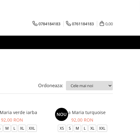
0784184183
0761184183
0,00
Ordoneaza:
Maria verde iarba
Bluza Maria turquoise
NOU
92,00 RON
92,00 RON
S
M
L
XL
XXL
XS
S
M
L
XL
XXL