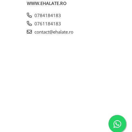
WWW.EHALATE.RO
0784184183
0761184183
contact@ehalate.ro