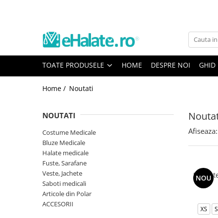
Toate Produsele
Costume Medicale
TOATE PRODUSELE
HOME
DESPRE NOI
GHID
Bluze Unisex
Pantaloni Unisex
Home /
Noutati
Costume Unisex
Bluze Medicale
Noutat
NOUTATI
Bluze unisex cu imprimeuri
Afiseaza:
Costume Medicale
Bluze Maria
Bluze Medicale
Halate medicale
Bluze medicale uni
Fuste, Sarafane
Halate medicale
Veste, Jachete
Bluza t
NOU
Halate Bianca
Saboti medicali
Articole din Polar
Bluze Maria
ACCESORII
XS
S
Halate medicale femei