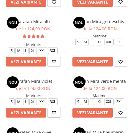
VEZI VARIANTE
VEZI VARIANTE
Halate medicale barbati
Halate medicale P2 cu fluturas
Sarafan Mira alb
Sarafan Mira gri deschis
NOU
NOU
Halate medicale cu nasturi
de la 124,00 RON
de la 124,00 RON
Halate medicale cu fermoar
Marime:
Halate medicale polar - unisex
S
M
L
XL
XXL
3XL
Marime:
S
M
L
XL
XXL
3XL
Halate medicale albe
Fuste, Sarafane
VEZI VARIANTE
VEZI VARIANTE
Sarafane Mira
Fuste medicale
Sarafan Mira violet
Sarafan Mira verde menta
NOU
NOU
Sarafane medicale
de la 124,00 RON
de la 124,00 RON
Veste, Jachete
Marime:
Marime:
S
M
L
XL
XXL
3XL
S
M
L
XL
XXL
3XL
Veste de lucru
Jachete de lucru
VEZI VARIANTE
VEZI VARIANTE
Articole din Polar
Jachete de lucru
Sarafan Mira olive
Sarafan Mira bleumarin