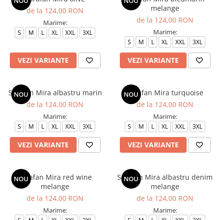
NOU
NOU
melange
Veste de lucru
de la 124,00 RON
de la 124,00 RON
Marime:
Halate medicale polar - unisex
Marime:
S
M
L
XL
XXL
3XL
HoReCa
S
M
L
XL
XXL
3XL
Sorturi restaurante
VEZI VARIANTE
VEZI VARIANTE
Tricouri de lucru
Saboti medicali
Sarafan Mira albastru marin
Sarafan Mira turquoise
NOU
NOU
Bonete
de la 124,00 RON
de la 124,00 RON
ACCESORII
Marime:
Marime:
Noutati
S
M
L
XL
XXL
3XL
S
M
L
XL
XXL
3XL
VEZI VARIANTE
VEZI VARIANTE
Sarafan Mira red wine
Sarafan Mira albastru denim
NOU
NOU
melange
melange
de la 124,00 RON
de la 124,00 RON
Marime:
Marime: