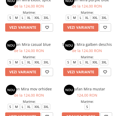
NOU
NOU
de la 124,00 RON
de la 124,00 RON
Marime:
Marime:
S
M
L
XL
XXL
3XL
S
M
L
XL
XXL
3XL
VEZI VARIANTE
VEZI VARIANTE
Sarafan Mira casual blue
Sarafan Mira galben deschis
NOU
NOU
de la 124,00 RON
de la 124,00 RON
Marime:
Marime:
S
M
L
XL
XXL
3XL
S
M
L
XL
XXL
3XL
VEZI VARIANTE
VEZI VARIANTE
Sarafan Mira mov orhidee
Sarafan Mira mustar
NOU
NOU
de la 124,00 RON
124,00 RON
Marime:
Marime:
S
M
L
XL
XXL
3XL
S