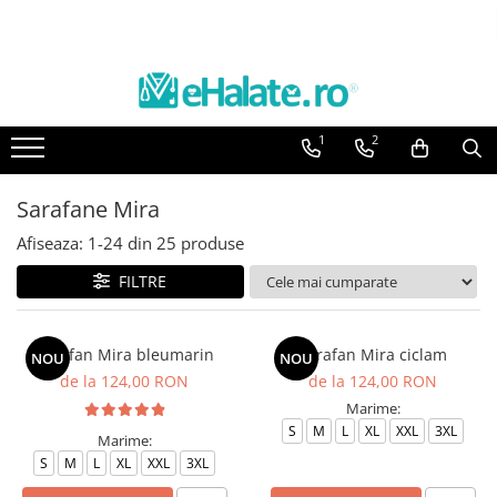
Toate Produsele
Costume Medicale
1
2
Bluze Unisex
Pantaloni Unisex
Sarafane Mira
Costume Unisex
Afiseaza:
1-
24
din
25
produse
Bluze Medicale
Bluze unisex cu imprimeuri
FILTRE
Bluze Maria
Bluze medicale uni
Sarafan Mira bleumarin
Sarafan Mira ciclam
NOU
NOU
de la 124,00 RON
de la 124,00 RON
Halate medicale
Marime:
Halate Bianca
S
M
L
XL
XXL
3XL
Marime:
Bluze Maria
S
M
L
XL
XXL
3XL
Halate medicale femei