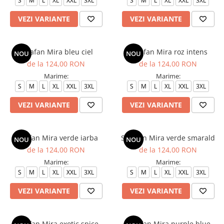
S
M
L
XL
XXL
3XL
S
M
L
XL
XXL
3XL
VEZI VARIANTE
VEZI VARIANTE
Sarafan Mira bleu ciel
Sarafan Mira roz intens
NOU
NOU
de la 124,00 RON
de la 124,00 RON
Marime:
Marime:
S
M
L
XL
XXL
3XL
S
M
L
XL
XXL
3XL
VEZI VARIANTE
VEZI VARIANTE
Sarafan Mira verde iarba
Sarafan Mira verde smarald
NOU
NOU
de la 124,00 RON
de la 124,00 RON
Marime:
Marime:
S
M
L
XL
XXL
3XL
S
M
L
XL
XXL
3XL
VEZI VARIANTE
VEZI VARIANTE
Sarafan Mira exotic spice
Sarafan Mira purple blue