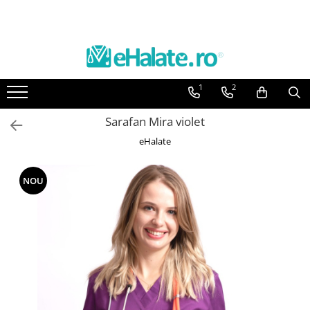
Toate Produsele
Costume Medicale
1
2
Bluze Unisex
Pantaloni Unisex
Sarafan Mira violet
Costume Unisex
eHalate
Bluze Medicale
Bluze unisex cu imprimeuri
NOU
Bluze Maria
Bluze medicale uni
Halate medicale
Halate Bianca
Bluze Maria
Halate medicale femei