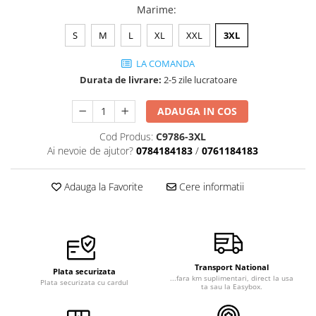
Marime
:
Veste de lucru
Halate medicale polar - unisex
S
M
L
XL
XXL
3XL
HoReCa
LA COMANDA
Sorturi restaurante
Durata de livrare:
2-5 zile lucratoare
Tricouri de lucru
ADAUGA IN COS
Saboti medicali
Cod Produs:
C9786-3XL
Bonete
Ai nevoie de ajutor?
0784184183
/
0761184183
ACCESORII
Noutati
Adauga la Favorite
Cere informatii
Transport National
Plata securizata
...fara km suplimentari, direct la usa
Plata securizata cu cardul
ta sau la Easybox.