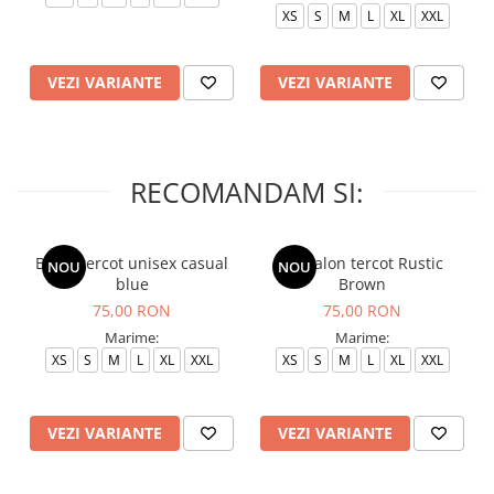
XS
S
M
L
XL
XXL
VEZI VARIANTE
VEZI VARIANTE
RECOMANDAM SI:
Bluza tercot unisex casual
Pantalon tercot Rustic
NOU
NOU
blue
Brown
75,00 RON
75,00 RON
Marime:
Marime:
XS
S
M
L
XL
XXL
XS
S
M
L
XL
XXL
VEZI VARIANTE
VEZI VARIANTE