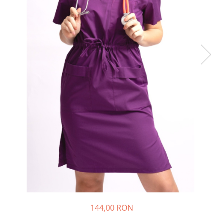
Halate medicale barbati
Halate medicale P2 cu fluturas
Halate medicale cu nasturi
Halate medicale cu fermoar
Halate medicale polar - unisex
Halate medicale albe
Fuste, Sarafane
Sarafane Mira
Fuste medicale
Sarafane medicale
Veste, Jachete
Veste de lucru
Jachete de lucru
Articole din Polar
144,00 RON
Jachete de lucru