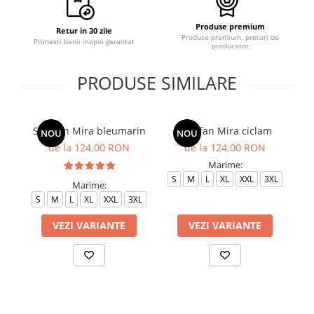
Produse premium
Retur in 30 zile
Produse premium, preturi de
Primesti banii inapoi garantat
producator
PRODUSE SIMILARE
Sarafan Mira bleumarin
Sarafan Mira ciclam
NOU
NOU
de la 124,00 RON
de la 124,00 RON
Marime:
S
M
L
XL
XXL
3XL
Marime:
S
M
L
XL
XXL
3XL
S
VEZI VARIANTE
VEZI VARIANTE