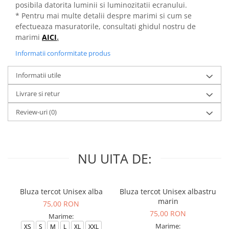
posibila datorita luminii si luminozitatii ecranului.
* Pentru mai multe detalii despre marimi si cum se
efectueaza masuratorile, consultati ghidul nostru de
marimi
AICI
.
Informatii conformitate produs
Informatii utile
Livrare si retur
Review-uri
(0)
NU UITA DE:
Bluza tercot Unisex alba
Bluza tercot Unisex albastru
marin
75,00 RON
75,00 RON
Marime:
Marime:
XS
S
M
L
XL
XXL