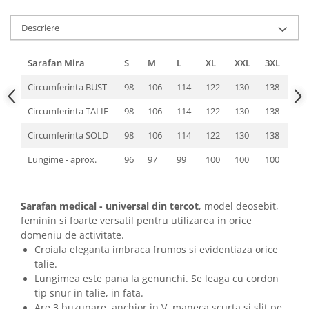
Descriere
Sarafan Mira
S
M
L
XL
XXL
3XL
Circumferinta BUST
98
106
114
122
130
138
Circumferinta TALIE
98
106
114
122
130
138
Circumferinta SOLD
98
106
114
122
130
138
Lungime - aprox.
96
97
99
100
100
100
Sarafan medical - universal din tercot
, model deosebit,
feminin si foarte versatil pentru utilizarea in orice
domeniu de activitate.
Croiala eleganta imbraca frumos si evidentiaza orice
talie.
Lungimea este pana la genunchi. Se leaga cu cordon
tip snur in talie, in fata.
Are 3 buzunare, anchior in V, maneca scurta si slit pe