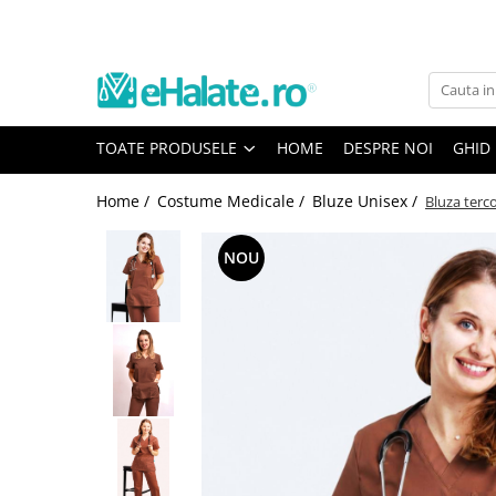
Toate Produsele
Costume Medicale
TOATE PRODUSELE
HOME
DESPRE NOI
GHID
Bluze Unisex
Pantaloni Unisex
Home /
Costume Medicale /
Bluze Unisex /
Bluza terc
Costume Unisex
Bluze Medicale
NOU
Bluze unisex cu imprimeuri
Bluze Maria
Bluze medicale uni
Halate medicale
Halate Bianca
Bluze Maria
Halate medicale femei