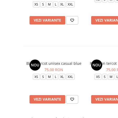
XS
S
M
L
XL
XXL
VEZI VARIANTE
VEZI VARIA
Bluza tercot unisex casual blue
Pantalon tercot
NOU
NOU
75,00 RON
75,00
XS
S
M
L
XL
XXL
XS
S
M
L
VEZI VARIANTE
VEZI VARIA