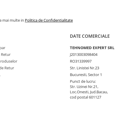
la mai multe in
Politica de Confidentialitate
DATE COMERCIALE
par
TEHNOMED EXPERT SRL
e Retur
J2013003098404
Produselor
RO31339997
de Retur
Str. Linistei Nr.23
L
Bucuresti, Sector 1
Punct de lucru:
Str. Uzinei Nr.21,
Loc.Onesti, Jud.Bacau,
cod postal 601127