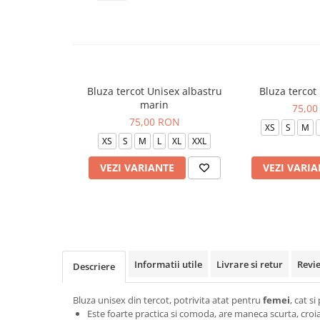
Veste de lucru
Halate medicale polar - unisex
HoReCa
Sorturi restaurante
Bluza tercot Unisex albastru
Bluza tercot
Tricouri de lucru
marin
75,00
Saboti medicali
75,00 RON
XS
S
M
Bonete
XS
S
M
L
XL
XXL
ACCESORII
VEZI VARIANTE
VEZI VARIA
Noutati
Informatii utile
Livrare si retur
Revi
Descriere
Bluza unisex din tercot, potrivita atat pentru
femei
, cat s
Este foarte practica si comoda, are maneca scurta, croial