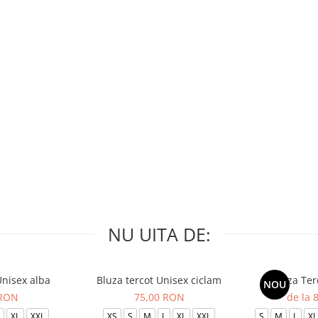
NU UITA DE:
Unisex alba
Bluza tercot Unisex ciclam
Bluza Ter
NOU
 RON
75,00 RON
de la 
XL
XXL
XS
S
M
L
XL
XXL
S
M
L
XL