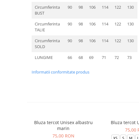
Circumferinta
90
98
106
114
122
130
BUST
Circumferinta
90
98
106
114
122
130
TALIE
Circumferinta
90
98
106
114
122
130
SOLD
LUNGIME
66
68
69
71
72
73
Informatii conformitate produs
Bluza tercot Unisex albastru
Bluza tercot 
marin
75,00
75,00 RON
XS
S
M
L