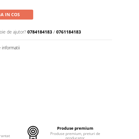
A IN COS
oie de ajutor?
0784184183
/
0761184183
informatii
Produse premium
Produse premium, preturi de
rantat
producator