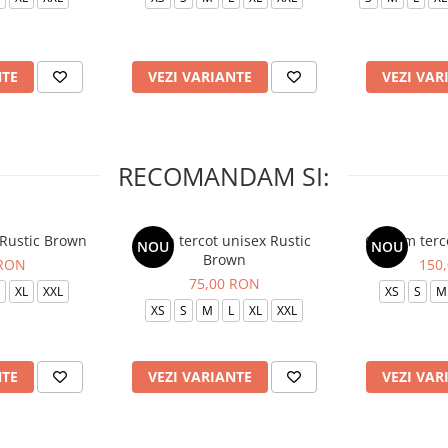
NTE
VEZI VARIANTE
VEZI VAR
RECOMANDAM SI:
 Rustic Brown
Bluza tercot unisex Rustic
Costum terc
NOU
NOU
Brown
 RON
150
75,00 RON
XL
XXL
XS
S
M
XS
S
M
L
XL
XXL
NTE
VEZI VARIANTE
VEZI VAR