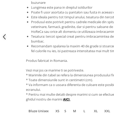
buzunare
Lungimea este pana in dreptul soldurilor
Poate fi usor asortata cu pantalon sau fusta in aceeasi 
Este ideala pentru tot timpul anului, tesatura din terco
Produsul este potrivit pentru cadrele medicale din spitale 
veterinare, farmacii, gradinite, dar si pentru saloane de
HoReCa sau orice alt domeniu ce utilizeaza imbracamin
Tesatura: tercot special creat pentru imbracamintea de 
bumbac.
Recomandam spalarea la maxim 40 de grade si stoarcerea
fel culorile nu ies, isi pastreaza intensitatea mai mult t
Produs fabricat in Romania.
Vezi mai jos ce marime ti se potriveste.
* Marimile din tabel se refera la dimensiunea produsului fin
* Toate dimensiunile sunt in centimetri (cm).
* Va informam ca o usoara diferenta de culoare este posibila
ecranului.
* Pentru mai multe detalii despre marimi si cum se efectue
ghidul nostru de marimi
AICI
.
Bluze Unisex
XS
S
M
L
XL
XXL