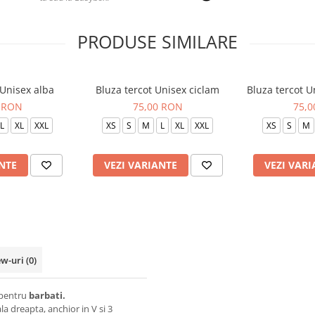
PRODUSE SIMILARE
 Unisex alba
Bluza tercot Unisex ciclam
Bluza tercot 
 RON
75,00 RON
75,
L
XL
XXL
XS
S
M
L
XL
XXL
XS
S
M
NTE
VEZI VARIANTE
VEZI VARI
ew-uri
(0)
i pentru
barbati.
a dreapta, anchior in V si 3