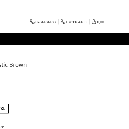
0784184183
0761184183
0,00
stic Brown
XXL
are