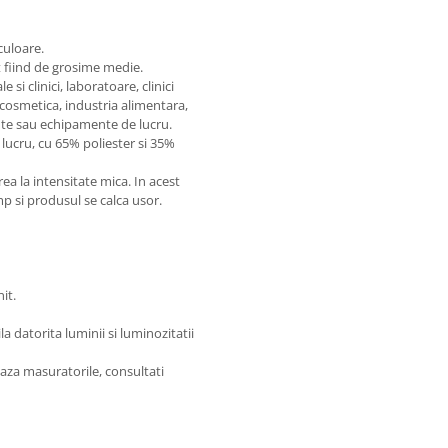
culoare.
t fiind de grosime medie.
si clinici, laboratoare, clinici
 cosmetica, industria alimentara,
te sau echipamente de lucru.
lucru, cu 65% poliester si 35%
 la intensitate mica. In acest
imp si produsul se calca usor.
it.
 datorita luminii si luminozitatii
aza masuratorile, consultati