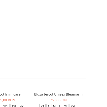
cot Inimioare
Bluza tercot Unisex Bleumarin
Bluza t
85,00 RON
75,00 RON
XXL
3XL
4XL
XS
S
M
L
XL
XXL
XS
S