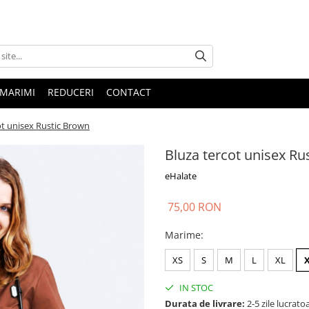
 MARIMI
REDUCERI
CONTACT
ot unisex Rustic Brown
Bluza tercot unisex Ru
eHalate
75,00 RON
Marime
:
XS
S
M
L
XL
IN STOC
Durata de livrare:
2-5 zile lucrato