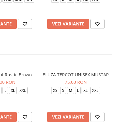
IANTE
VEZI VARIANTE
VEZI 
ot Rustic Brown
BLUZA TERCOT UNISEX MUSTAR
BLUZA TE
,00 RON
75,00 RON
L
XL
XXL
XS
S
M
L
XL
XXL
XS
S
IANTE
VEZI VARIANTE
VEZI 