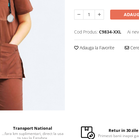
ADAUG
Cod Produs:
C9834-XXL
Ai nev
Adauga la Favorite
Cere 
Transport National
Retur in 30 zile
...fara km suplimentari, direct la usa
Primesti banii inapoi ga
ta sau la Easybox.