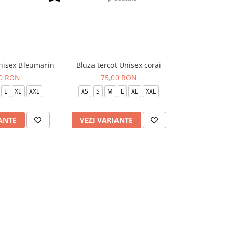
Unisex Bleumarin
Bluza tercot Unisex corai
BLUZA TERC
P
00 RON
75,00 RON
75
L
XL
XXL
XS
S
M
L
XL
XXL
XS
S
ANTE
VEZI VARIANTE
VEZI VAR