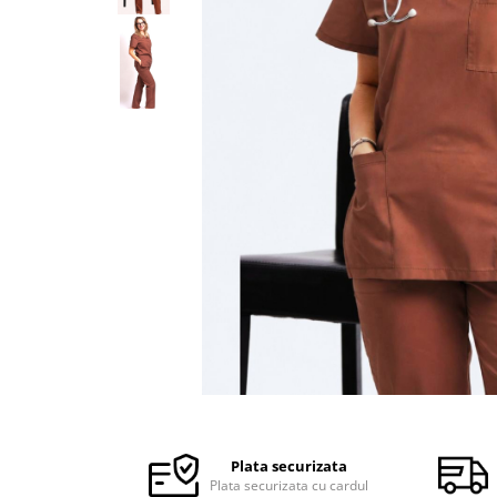
Halate medicale barbati
Halate medicale P2 cu fluturas
Halate medicale cu nasturi
Halate medicale cu fermoar
Halate medicale polar - unisex
Halate medicale albe
Fuste, Sarafane
Sarafane Mira
Fuste medicale
Sarafane medicale
Veste, Jachete
Veste de lucru
Distribuie
Jachete de lucru
pe
Articole din Polar
Facebook
Plata securizata
Jachete de lucru
Plata securizata cu cardul