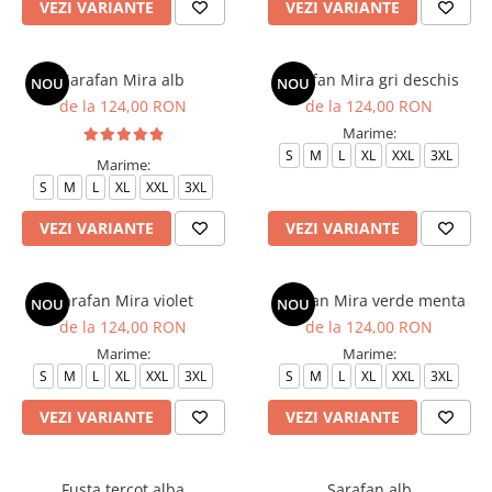
VEZI VARIANTE
VEZI VARIANTE
Sarafan Mira alb
Sarafan Mira gri deschis
NOU
NOU
de la 124,00 RON
de la 124,00 RON
Marime:
S
M
L
XL
XXL
3XL
Marime:
S
M
L
XL
XXL
3XL
VEZI VARIANTE
VEZI VARIANTE
Sarafan Mira violet
Sarafan Mira verde menta
NOU
NOU
de la 124,00 RON
de la 124,00 RON
Marime:
Marime:
S
M
L
XL
XXL
3XL
S
M
L
XL
XXL
3XL
VEZI VARIANTE
VEZI VARIANTE
Fusta tercot alba
Sarafan alb