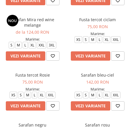
VEZI VARIANTE
VEZI VARIANTE
Sarafan Mira red wine
Fusta tercot ciclam
NOU
melange
75,00 RON
de la 124,00 RON
Marime:
Marime:
XS
S
M
L
XL
XXL
S
M
L
XL
XXL
3XL
VEZI VARIANTE
VEZI VARIANTE
Fusta tercot Rosie
Sarafan bleu-ciel
75,00 RON
142,00 RON
Marime:
Marime:
XS
S
M
L
XL
XXL
XS
S
M
L
XL
XXL
VEZI VARIANTE
VEZI VARIANTE
Sarafan negru
Sarafan rosu