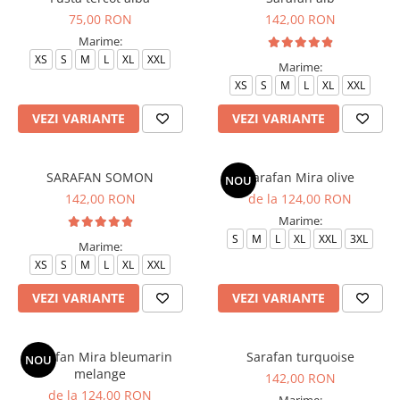
75,00 RON
142,00 RON
Marime:
XS
S
M
L
XL
XXL
Marime:
XS
S
M
L
XL
XXL
VEZI VARIANTE
VEZI VARIANTE
SARAFAN SOMON
Sarafan Mira olive
NOU
142,00 RON
de la 124,00 RON
Marime:
S
M
L
XL
XXL
3XL
Marime:
XS
S
M
L
XL
XXL
VEZI VARIANTE
VEZI VARIANTE
Sarafan Mira bleumarin
Sarafan turquoise
NOU
melange
142,00 RON
de la 124,00 RON
Marime: