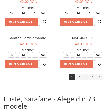
142,00 RON
142,00 RON
Marime:
Marime:
XS
S
M
L
XL
XXL
XS
S
M
L
XL
XXL
VEZI VARIANTE
VEZI VARIANTE
Sarafan verde smarald
SARAFAN OLIVE
142,00 RON
142,00 RON
Marime:
Marime:
XS
S
M
L
XL
XXL
XS
S
M
L
XL
XXL
VEZI VARIANTE
VEZI VARIANTE
1
2
3
4
Fuste, Sarafane - Alege din 73
modele