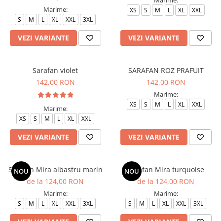
Marime:
XS
S
M
L
XL
XXL
S
M
L
XL
XXL
3XL
VEZI VARIANTE
VEZI VARIANTE
Sarafan violet
SARAFAN ROZ PRAFUIT
142,00 RON
142,00 RON
Marime:
XS
S
M
L
XL
XXL
Marime:
XS
S
M
L
XL
XXL
VEZI VARIANTE
VEZI VARIANTE
Sarafan Mira albastru marin
Sarafan Mira turquoise
NOU
NOU
de la 124,00 RON
de la 124,00 RON
Marime:
Marime:
S
M
L
XL
XXL
3XL
S
M
L
XL
XXL
3XL