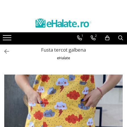
Toate Produsele
Costume Medicale
1
2
Bluze Unisex
Pantaloni Unisex
Fusta tercot galbena
Costume Unisex
eHalate
Bluze Medicale
Bluze unisex cu imprimeuri
Bluze Maria
Bluze medicale uni
Halate medicale
Halate Bianca
Bluze Maria
Halate medicale femei