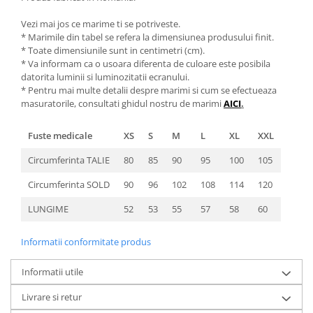
Vezi mai jos ce marime ti se potriveste.
* Marimile din tabel se refera la dimensiunea produsului finit.
* Toate dimensiunile sunt in centimetri (cm).
* Va informam ca o usoara diferenta de culoare este posibila
datorita luminii si luminozitatii ecranului.
* Pentru mai multe detalii despre marimi si cum se efectueaza
masuratorile, consultati ghidul nostru de marimi
AICI
.
Fuste medicale
XS
S
M
L
XL
XXL
Circumferinta TALIE
80
85
90
95
100
105
Circumferinta SOLD
90
96
102
108
114
120
LUNGIME
52
53
55
57
58
60
Informatii conformitate produs
Informatii utile
Livrare si retur