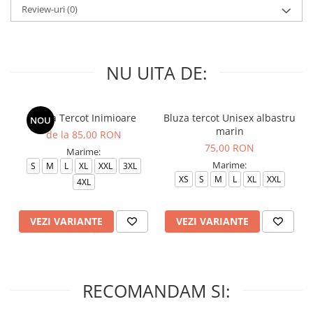
Review-uri
(0)
NU UITA DE:
Bluza Tercot Inimioare
Bluza tercot Unisex albastru
NOU
marin
de la 85,00 RON
75,00 RON
Marime:
Marime:
S
M
L
XL
XXL
3XL
XS
S
M
L
XL
XXL
4XL
VEZI VARIANTE
VEZI VARIANTE
RECOMANDAM SI: