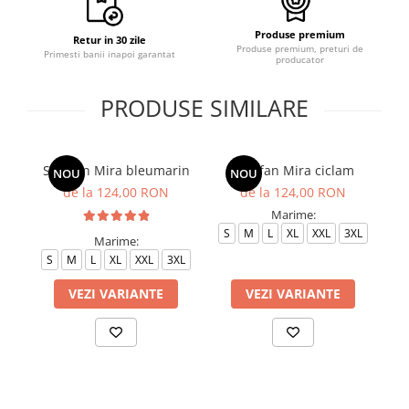
Produse premium
Retur in 30 zile
Produse premium, preturi de
Primesti banii inapoi garantat
producator
PRODUSE SIMILARE
Sarafan Mira bleumarin
Sarafan Mira ciclam
NOU
NOU
de la 124,00 RON
de la 124,00 RON
Marime:
S
M
L
XL
XXL
3XL
Marime:
S
M
L
XL
XXL
3XL
VEZI VARIANTE
VEZI VARIANTE