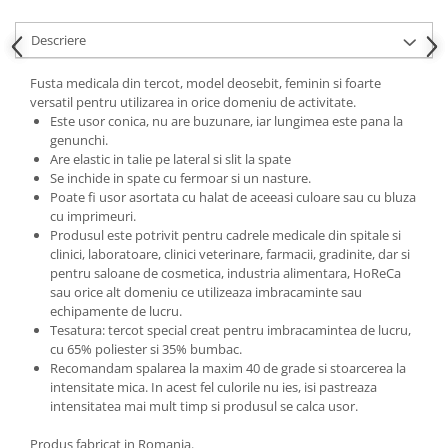
Descriere
Fusta medicala din tercot, model deosebit, feminin si foarte
versatil pentru utilizarea in orice domeniu de activitate.
Este usor conica, nu are buzunare, iar lungimea este pana la
genunchi.
Are elastic in talie pe lateral si slit la spate
Se inchide in spate cu fermoar si un nasture.
Poate fi usor asortata cu halat de aceeasi culoare sau cu bluza
cu imprimeuri.
Produsul este potrivit pentru cadrele medicale din spitale si
clinici, laboratoare, clinici veterinare, farmacii, gradinite, dar si
pentru saloane de cosmetica, industria alimentara, HoReCa
sau orice alt domeniu ce utilizeaza imbracaminte sau
echipamente de lucru.
Tesatura: tercot special creat pentru imbracamintea de lucru,
cu 65% poliester si 35% bumbac.
Recomandam spalarea la maxim 40 de grade si stoarcerea la
intensitate mica. In acest fel culorile nu ies, isi pastreaza
intensitatea mai mult timp si produsul se calca usor.
Produs fabricat in Romania.