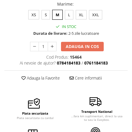
Marime
:
Veste de lucru
Halate medicale polar - unisex
XS
S
M
L
XL
XXL
HoReCa
IN STOC
Sorturi restaurante
Durata de livrare:
2-5 zile lucratoare
Tricouri de lucru
ADAUGA IN COS
Saboti medicali
Cod Produs:
15464
Bonete
Ai nevoie de ajutor?
0784184183
/
0761184183
ACCESORII
Noutati
Adauga la Favorite
Cere informatii
Transport National
Plata securizata
...fara km suplimentari, direct la usa
Plata securizata cu cardul
ta sau la Easybox.