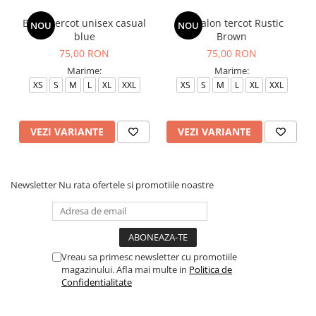
Bluza tercot unisex casual
Pantalon tercot Rustic
NOU
NOU
blue
Brown
75,00 RON
75,00 RON
Marime:
Marime:
XS
S
M
L
XL
XXL
XS
S
M
L
XL
XXL
VEZI VARIANTE
VEZI VARIANTE
Newsletter
Nu rata ofertele si promotiile noastre
Vreau sa primesc newsletter cu promotiile
magazinului. Afla mai multe in
Politica de
Confidentialitate