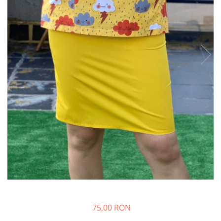
Halate medicale barbati
Halate medicale P2 cu fluturas
Halate medicale cu nasturi
Halate medicale cu fermoar
Halate medicale polar - unisex
Halate medicale albe
Fuste, Sarafane
Sarafane Mira
Fuste medicale
Sarafane medicale
Veste, Jachete
Veste de lucru
Jachete de lucru
Articole din Polar
75,00 RON
Jachete de lucru