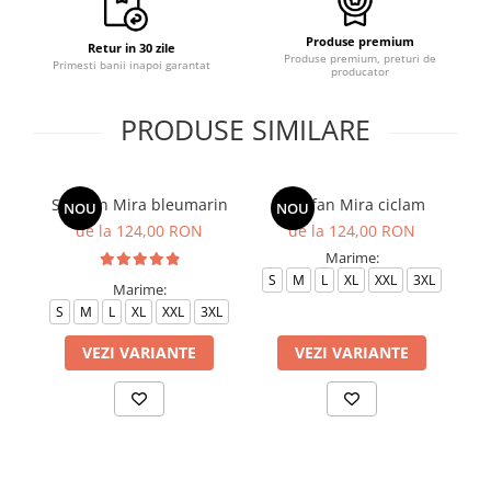
Produse premium
Retur in 30 zile
Produse premium, preturi de
Primesti banii inapoi garantat
producator
PRODUSE SIMILARE
Sarafan Mira bleumarin
Sarafan Mira ciclam
NOU
NOU
de la 124,00 RON
de la 124,00 RON
Marime:
S
M
L
XL
XXL
3XL
Marime:
S
M
L
XL
XXL
3XL
S
VEZI VARIANTE
VEZI VARIANTE