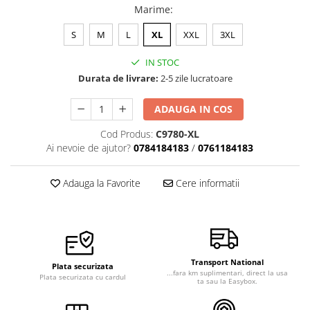
Marime
:
S
M
L
XL
XXL
3XL
IN STOC
Durata de livrare:
2-5 zile lucratoare
ADAUGA IN COS
Cod Produs:
C9780-XL
Ai nevoie de ajutor?
0784184183
/
0761184183
Adauga la Favorite
Cere informatii
Transport National
Plata securizata
...fara km suplimentari, direct la usa
Plata securizata cu cardul
ta sau la Easybox.