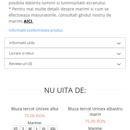
posibila datorita luminii si luminozitatii ecranului.
* Pentru mai multe detalii despre marimi si cum se
efectueaza masuratorile, consultati ghidul nostru de
marimi
AICI
.
Informatii conformitate produs
Informatii utile
Livrare si retur
Review-uri
(0)
NU UITA DE:
Bluza tercot Unisex alba
Bluza tercot Unisex albastru
marin
75,00 RON
75,00 RON
Marime:
Marime:
XS
S
M
L
XL
XXL