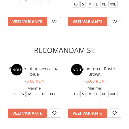
XS
S
M
L
XL
XXL
VEZI VARIANTE
VEZI VARIANTE
RECOMANDAM SI:
Bluza tercot unisex casual
Pantalon tercot Rustic
NOU
NOU
blue
Brown
75,00 RON
75,00 RON
Marime:
Marime:
XS
S
M
L
XL
XXL
XS
S
M
L
XL
XXL
VEZI VARIANTE
VEZI VARIANTE