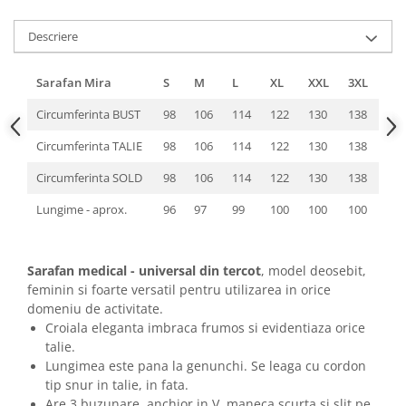
Descriere
Sarafan Mira
S
M
L
XL
XXL
3XL
Circumferinta BUST
98
106
114
122
130
138
Circumferinta TALIE
98
106
114
122
130
138
Circumferinta SOLD
98
106
114
122
130
138
Lungime - aprox.
96
97
99
100
100
100
Sarafan medical - universal din tercot
, model deosebit,
feminin si foarte versatil pentru utilizarea in orice
domeniu de activitate.
Croiala eleganta imbraca frumos si evidentiaza orice
talie.
Lungimea este pana la genunchi. Se leaga cu cordon
tip snur in talie, in fata.
Are 3 buzunare, anchior in V, maneca scurta si slit pe