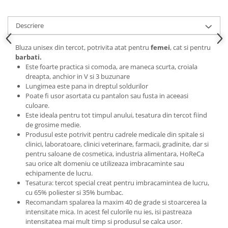
Descriere
Bluza unisex din tercot, potrivita atat pentru
femei
, cat si pentru
barbati.
Este foarte practica si comoda, are maneca scurta, croiala
dreapta, anchior in V si 3 buzunare
Lungimea este pana in dreptul soldurilor
Poate fi usor asortata cu pantalon sau fusta in aceeasi
culoare.
Este ideala pentru tot timpul anului, tesatura din tercot fiind
de grosime medie.
Produsul este potrivit pentru cadrele medicale din spitale si
clinici, laboratoare, clinici veterinare, farmacii, gradinite, dar si
pentru saloane de cosmetica, industria alimentara, HoReCa
sau orice alt domeniu ce utilizeaza imbracaminte sau
echipamente de lucru.
Tesatura: tercot special creat pentru imbracamintea de lucru,
cu 65% poliester si 35% bumbac.
Recomandam spalarea la maxim 40 de grade si stoarcerea la
intensitate mica. In acest fel culorile nu ies, isi pastreaza
intensitatea mai mult timp si produsul se calca usor.