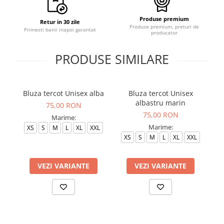
Produse premium
Retur in 30 zile
Produse premium, preturi de
Primesti banii inapoi garantat
producator
PRODUSE SIMILARE
Bluza tercot Unisex alba
Bluza tercot Unisex
albastru marin
75,00 RON
75,00 RON
Marime:
Marime:
XS
S
M
L
XL
XXL
XS
S
M
L
XL
XXL
VEZI VARIANTE
VEZI VARIANTE