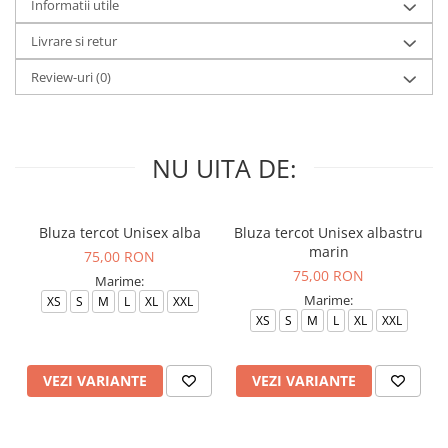
Informatii utile
Livrare si retur
Review-uri
(0)
NU UITA DE:
Bluza tercot Unisex alba
Bluza tercot Unisex albastru
marin
75,00 RON
75,00 RON
Marime:
Marime:
XS
S
M
L
XL
XXL
XS
S
M
L
XL
XXL
VEZI VARIANTE
VEZI VARIANTE