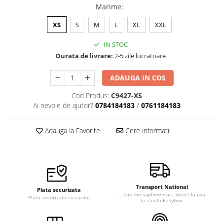
Marime
:
Veste de lucru
Halate medicale polar - unisex
XS
S
M
L
XL
XXL
HoReCa
IN STOC
Sorturi restaurante
Durata de livrare:
2-5 zile lucratoare
Tricouri de lucru
ADAUGA IN COS
Saboti medicali
Cod Produs:
C9427-XS
Bonete
Ai nevoie de ajutor?
0784184183
/
0761184183
ACCESORII
Noutati
Adauga la Favorite
Cere informatii
Transport National
Plata securizata
...fara km suplimentari, direct la usa
Plata securizata cu cardul
ta sau la Easybox.