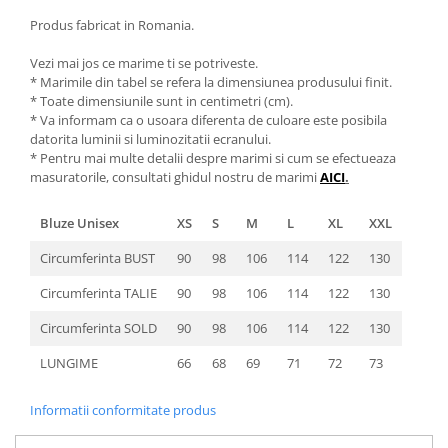
Produs fabricat in Romania.
Vezi mai jos ce marime ti se potriveste.
* Marimile din tabel se refera la dimensiunea produsului finit.
* Toate dimensiunile sunt in centimetri (cm).
* Va informam ca o usoara diferenta de culoare este posibila
datorita luminii si luminozitatii ecranului.
* Pentru mai multe detalii despre marimi si cum se efectueaza
masuratorile, consultati ghidul nostru de marimi
AICI
.
Bluze Unisex
XS
S
M
L
XL
XXL
Circumferinta BUST
90
98
106
114
122
130
Circumferinta TALIE
90
98
106
114
122
130
Circumferinta SOLD
90
98
106
114
122
130
LUNGIME
66
68
69
71
72
73
Informatii conformitate produs