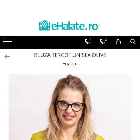
Toate Produsele
Costume Medicale
1
2
Bluze Unisex
Pantaloni Unisex
BLUZA TERCOT UNISEX OLIVE
Costume Unisex
eHalate
Bluze Medicale
Bluze unisex cu imprimeuri
Bluze Maria
Bluze medicale uni
Halate medicale
Halate Bianca
Bluze Maria
Halate medicale femei