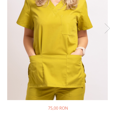
Halate medicale barbati
Halate medicale P2 cu fluturas
Halate medicale cu nasturi
Halate medicale cu fermoar
Halate medicale polar - unisex
Halate medicale albe
Fuste, Sarafane
Sarafane Mira
Fuste medicale
Sarafane medicale
Veste, Jachete
Veste de lucru
Jachete de lucru
Articole din Polar
75,00 RON
Jachete de lucru