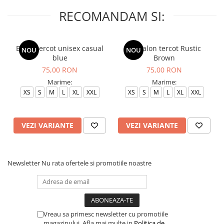
RECOMANDAM SI:
Bluza tercot unisex casual
Pantalon tercot Rustic
NOU
NOU
blue
Brown
75,00 RON
75,00 RON
Marime:
Marime:
XS
S
M
L
XL
XXL
XS
S
M
L
XL
XXL
VEZI VARIANTE
VEZI VARIANTE
Newsletter
Nu rata ofertele si promotiile noastre
Vreau sa primesc newsletter cu promotiile
magazinului. Afla mai multe in
Politica de