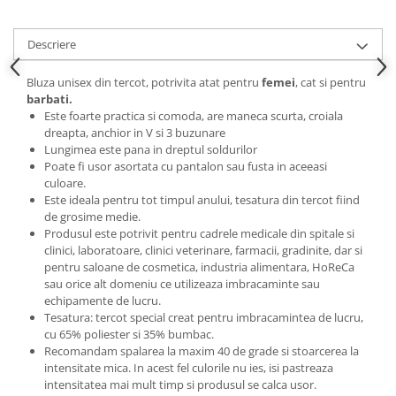
Descriere
Bluza unisex din tercot, potrivita atat pentru
femei
, cat si pentru
barbati.
Este foarte practica si comoda, are maneca scurta, croiala
dreapta, anchior in V si 3 buzunare
Lungimea este pana in dreptul soldurilor
Poate fi usor asortata cu pantalon sau fusta in aceeasi
culoare.
Este ideala pentru tot timpul anului, tesatura din tercot fiind
de grosime medie.
Produsul este potrivit pentru cadrele medicale din spitale si
clinici, laboratoare, clinici veterinare, farmacii, gradinite, dar si
pentru saloane de cosmetica, industria alimentara, HoReCa
sau orice alt domeniu ce utilizeaza imbracaminte sau
echipamente de lucru.
Tesatura: tercot special creat pentru imbracamintea de lucru,
cu 65% poliester si 35% bumbac.
Recomandam spalarea la maxim 40 de grade si stoarcerea la
intensitate mica. In acest fel culorile nu ies, isi pastreaza
intensitatea mai mult timp si produsul se calca usor.