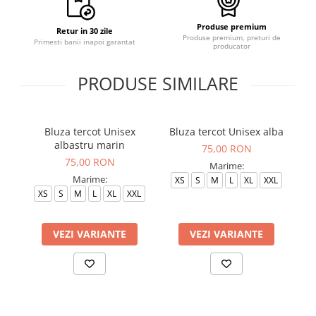
Produse premium
Retur in 30 zile
Produse premium, preturi de
Primesti banii inapoi garantat
producator
PRODUSE SIMILARE
Bluza tercot Unisex
Bluza tercot Unisex alba
albastru marin
75,00 RON
75,00 RON
Marime:
Marime:
XS
S
M
L
XL
XXL
XS
S
M
L
XL
XXL
VEZI VARIANTE
VEZI VARIANTE