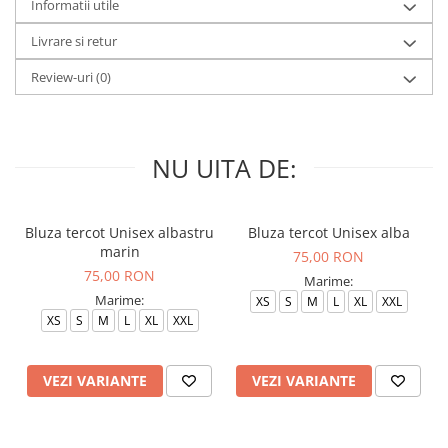
Informatii utile
Livrare si retur
Review-uri
(0)
NU UITA DE:
Bluza tercot Unisex albastru
Bluza tercot Unisex alba
marin
75,00 RON
75,00 RON
Marime:
Marime:
XS
S
M
L
XL
XXL
XS
S
M
L
XL
XXL
VEZI VARIANTE
VEZI VARIANTE