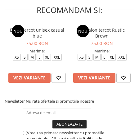
RECOMANDAM SI:
Bluza tercot unisex casual
Pantalon tercot Rustic
NOU
NOU
blue
Brown
75,00 RON
75,00 RON
Marime:
Marime:
XS
S
M
L
XL
XXL
XS
S
M
L
XL
XXL
VEZI VARIANTE
VEZI VARIANTE
Newsletter
Nu rata ofertele si promotiile noastre
Vreau sa primesc newsletter cu promotiile
magazinului. Afla mai multe in
Politica de