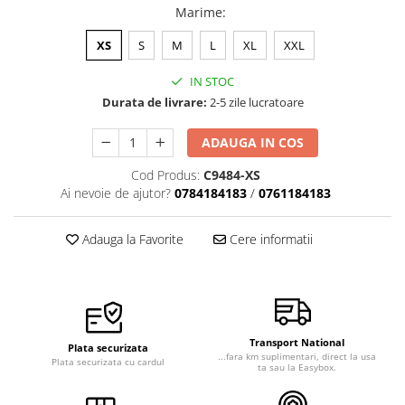
Marime
:
XS
S
M
L
XL
XXL
IN STOC
Durata de livrare:
2-5 zile lucratoare
ADAUGA IN COS
Cod Produs:
C9484-XS
Ai nevoie de ajutor?
0784184183
/
0761184183
Adauga la Favorite
Cere informatii
Transport National
Plata securizata
...fara km suplimentari, direct la usa
Plata securizata cu cardul
ta sau la Easybox.