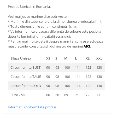
Produs fabricat in Romania.
Vezi mai jos ce marime ti se potriveste.
* Marimile din tabel se refera la dimensiunea produsului finit.
* Toate dimensiunile sunt in centimetri (cm).
* Va informam ca o usoara diferenta de culoare este posibila
datorita luminii si luminozitatii ecranului.
* Pentru mai multe detalii despre marimi si cum se efectueaza
masuratorile, consultati ghidul nostru de marimi
AICI
.
Bluze Unisex
XS
S
M
L
XL
XXL
Circumferinta BUST
90
98
106
114
122
130
Circumferinta TALIE
90
98
106
114
122
130
Circumferinta SOLD
90
98
106
114
122
130
LUNGIME
66
68
69
71
72
73
Informatii conformitate produs