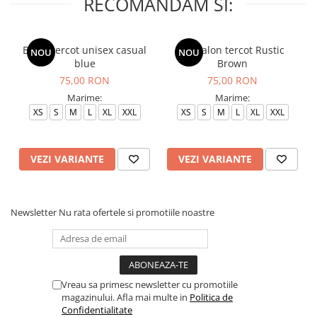
RECOMANDAM SI:
Bluza tercot unisex casual
Pantalon tercot Rustic
NOU
NOU
blue
Brown
75,00 RON
75,00 RON
Marime:
Marime:
XS
S
M
L
XL
XXL
XS
S
M
L
XL
XXL
VEZI VARIANTE
VEZI VARIANTE
Newsletter
Nu rata ofertele si promotiile noastre
Vreau sa primesc newsletter cu promotiile
magazinului. Afla mai multe in
Politica de
Confidentialitate