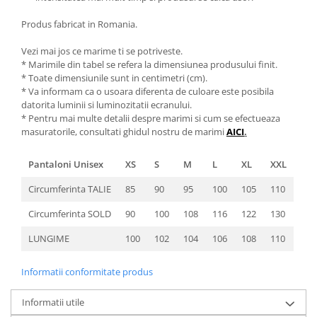
Produs fabricat in Romania.
Vezi mai jos ce marime ti se potriveste.
* Marimile din tabel se refera la dimensiunea produsului finit.
* Toate dimensiunile sunt in centimetri (cm).
* Va informam ca o usoara diferenta de culoare este posibila
datorita luminii si luminozitatii ecranului.
* Pentru mai multe detalii despre marimi si cum se efectueaza
masuratorile, consultati ghidul nostru de marimi
AICI
.
Pantaloni Unisex
XS
S
M
L
XL
XXL
Circumferinta TALIE
85
90
95
100
105
110
Circumferinta SOLD
90
100
108
116
122
130
LUNGIME
100
102
104
106
108
110
Informatii conformitate produs
Informatii utile