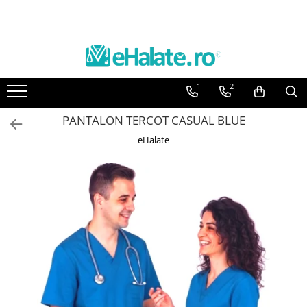
Toate Produsele
Costume Medicale
1
2
Bluze Unisex
Pantaloni Unisex
PANTALON TERCOT CASUAL BLUE
Costume Unisex
eHalate
Bluze Medicale
Bluze unisex cu imprimeuri
Bluze Maria
Bluze medicale uni
Halate medicale
Halate Bianca
Bluze Maria
Halate medicale femei