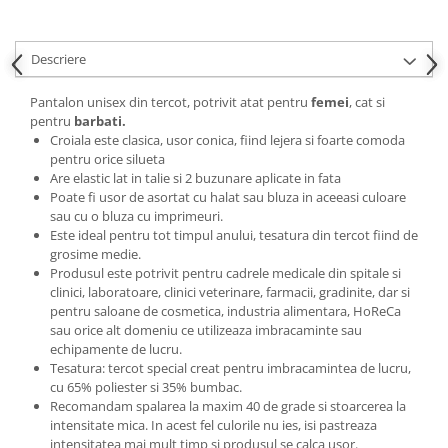
Descriere
Pantalon unisex din tercot, potrivit atat pentru
femei
, cat si
pentru
barbati.
Croiala este clasica, usor conica, fiind lejera si foarte comoda
pentru orice silueta
Are elastic lat in talie si 2 buzunare aplicate in fata
Poate fi usor de asortat cu halat sau bluza in aceeasi culoare
sau cu o bluza cu imprimeuri.
Este ideal pentru tot timpul anului, tesatura din tercot fiind de
grosime medie.
Produsul este potrivit pentru cadrele medicale din spitale si
clinici, laboratoare, clinici veterinare, farmacii, gradinite, dar si
pentru saloane de cosmetica, industria alimentara, HoReCa
sau orice alt domeniu ce utilizeaza imbracaminte sau
echipamente de lucru.
Tesatura: tercot special creat pentru imbracamintea de lucru,
cu 65% poliester si 35% bumbac.
Recomandam spalarea la maxim 40 de grade si stoarcerea la
intensitate mica. In acest fel culorile nu ies, isi pastreaza
intensitatea mai mult timp si produsul se calca usor.