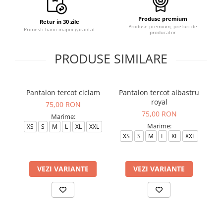
Produse premium
Retur in 30 zile
Produse premium, preturi de
Primesti banii inapoi garantat
producator
PRODUSE SIMILARE
Pantalon tercot ciclam
Pantalon tercot albastru
royal
75,00 RON
75,00 RON
Marime:
Marime:
XS
S
M
L
XL
XXL
XS
S
M
L
XL
XXL
VEZI VARIANTE
VEZI VARIANTE