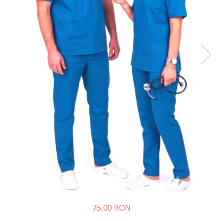
Halate medicale barbati
Halate medicale P2 cu fluturas
Halate medicale cu nasturi
Halate medicale cu fermoar
Halate medicale polar - unisex
Halate medicale albe
Fuste, Sarafane
Sarafane Mira
Fuste medicale
Sarafane medicale
Veste, Jachete
Veste de lucru
Jachete de lucru
Articole din Polar
75,00 RON
Jachete de lucru