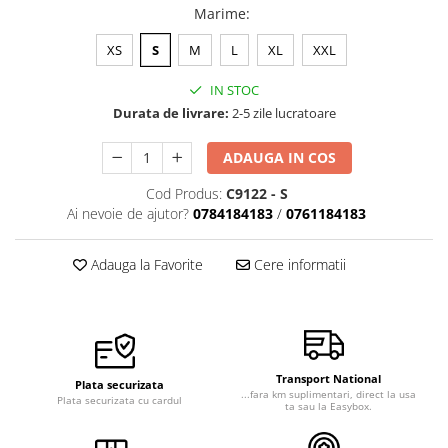
Marime
:
Veste de lucru
Halate medicale polar - unisex
XS
S
M
L
XL
XXL
HoReCa
IN STOC
Sorturi restaurante
Durata de livrare:
2-5 zile lucratoare
Tricouri de lucru
ADAUGA IN COS
Saboti medicali
Cod Produs:
C9122 - S
Bonete
Ai nevoie de ajutor?
0784184183
/
0761184183
ACCESORII
Noutati
Adauga la Favorite
Cere informatii
Transport National
Plata securizata
...fara km suplimentari, direct la usa
Plata securizata cu cardul
ta sau la Easybox.