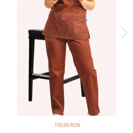
Halate medicale barbati
Halate medicale P2 cu fluturas
Halate medicale cu nasturi
Halate medicale cu fermoar
Halate medicale polar - unisex
Halate medicale albe
Fuste, Sarafane
Sarafane Mira
Fuste medicale
Sarafane medicale
Veste, Jachete
Veste de lucru
Jachete de lucru
Articole din Polar
150,00 RON
Jachete de lucru