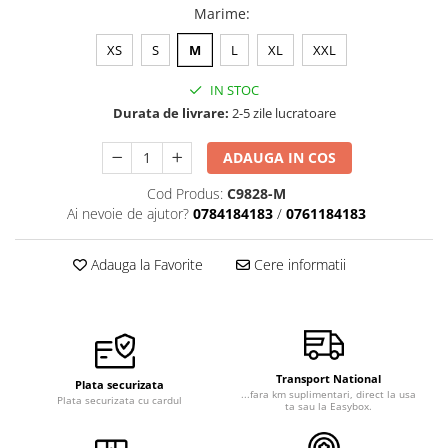
Marime
:
Veste de lucru
Halate medicale polar - unisex
XS
S
M
L
XL
XXL
HoReCa
IN STOC
Sorturi restaurante
Durata de livrare:
2-5 zile lucratoare
Tricouri de lucru
ADAUGA IN COS
Saboti medicali
Cod Produs:
C9828-M
Bonete
Ai nevoie de ajutor?
0784184183
/
0761184183
ACCESORII
Noutati
Adauga la Favorite
Cere informatii
Transport National
Plata securizata
...fara km suplimentari, direct la usa
Plata securizata cu cardul
ta sau la Easybox.