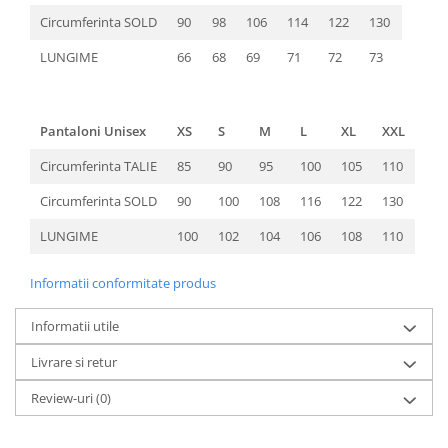
Circumferinta SOLD
90
98
106
114
122
130
LUNGIME
66
68
69
71
72
73
Pantaloni Unisex
XS
S
M
L
XL
XXL
Circumferinta TALIE
85
90
95
100
105
110
Circumferinta SOLD
90
100
108
116
122
130
LUNGIME
100
102
104
106
108
110
Informatii conformitate produs
Informatii utile
Livrare si retur
Review-uri
(0)