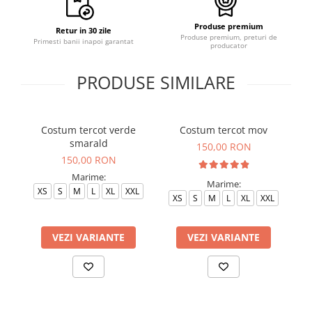
Produse premium
Retur in 30 zile
Produse premium, preturi de
Primesti banii inapoi garantat
producator
PRODUSE SIMILARE
Costum tercot verde
Costum tercot mov
C
smarald
150,00 RON
150,00 RON
Marime:
Marime:
XS
S
M
L
XL
XXL
XS
S
M
L
XL
XXL
VEZI VARIANTE
VEZI VARIANTE