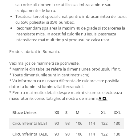
sau orice alt domeniu ce utilizeaza imbracaminte sau
echipamente de lucru.
Tesatura: tercot special creat pentru imbracamintea de lucru,
cu 65% poliester si 35% bumbac.
Recomandam spalarea la maxim 40 de grade si stoarcerea la
intensitate mica. In acest fel culorile nu ies, isi pastreaza
intensitatea mai mult timp si produsul se calca usor.
Produs fabricat in Romania.
Vezi mai jos ce marime ti se potriveste.
* Marimile din tabel se refera la dimensiunea produsului finit.
* Toate dimensiunile sunt in centimetri (cm).
* Va informam ca o usoara diferenta de culoare este posibila
datorita luminii si luminozitatii ecranului.
* Pentru mai multe detalii despre marimi si cum se efectueaza
masuratorile, consultati ghidul nostru de marimi
AICI
.
Bluze Unisex
XS
S
M
L
XL
XXL
Circumferinta BUST
90
98
106
114
122
130
Circumferinta TALIE
90
98
106
114
122
130