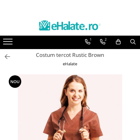
Toate Produsele
Costume Medicale
1
2
Bluze Unisex
Pantaloni Unisex
Costum tercot Rustic Brown
Costume Unisex
eHalate
Bluze Medicale
Bluze unisex cu imprimeuri
NOU
Bluze Maria
Bluze medicale uni
Halate medicale
Halate Bianca
Bluze Maria
Halate medicale femei