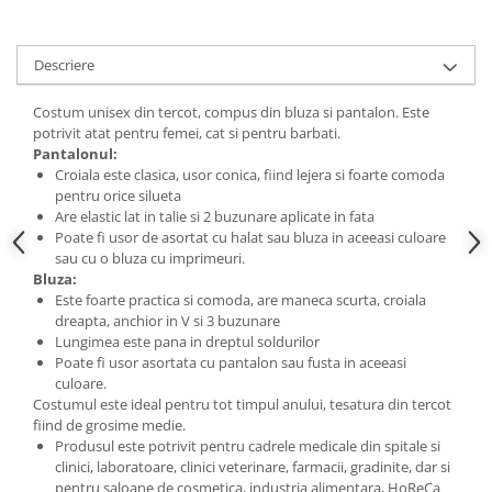
Descriere
Costum unisex din tercot, compus din bluza si pantalon. Este
potrivit atat pentru femei, cat si pentru barbati.
Pantalonul:
Croiala este clasica, usor conica, fiind lejera si foarte comoda
pentru orice silueta
Are elastic lat in talie si 2 buzunare aplicate in fata
Poate fi usor de asortat cu halat sau bluza in aceeasi culoare
sau cu o bluza cu imprimeuri.
Bluza:
Este foarte practica si comoda, are maneca scurta, croiala
dreapta, anchior in V si 3 buzunare
Lungimea este pana in dreptul soldurilor
Poate fi usor asortata cu pantalon sau fusta in aceeasi
culoare.
Costumul este ideal pentru tot timpul anului, tesatura din tercot
fiind de grosime medie.
Produsul este potrivit pentru cadrele medicale din spitale si
clinici, laboratoare, clinici veterinare, farmacii, gradinite, dar si
pentru saloane de cosmetica, industria alimentara, HoReCa