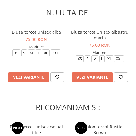
NU UITA DE:
Bluza tercot Unisex alba
Bluza tercot Unisex albastru
marin
75,00 RON
75,00 RON
Marime:
Marime:
XS
S
M
L
XL
XXL
XS
S
M
L
XL
XXL
VEZI VARIANTE
VEZI VARIANTE
RECOMANDAM SI:
Bluza tercot unisex casual
Pantalon tercot Rustic
NOU
NOU
blue
Brown