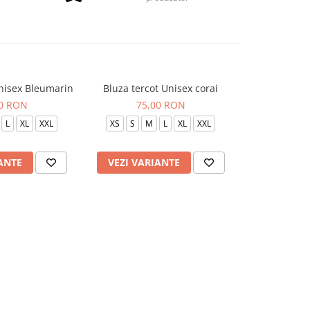
Unisex Bleumarin
Bluza tercot Unisex corai
BLUZA TERC
P
00 RON
75,00 RON
75
L
XL
XXL
XS
S
M
L
XL
XXL
XS
S
ANTE
VEZI VARIANTE
VEZI VAR