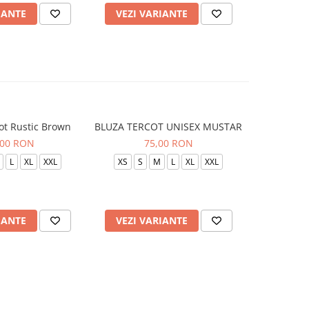
IANTE
VEZI VARIANTE
VEZI 
ot Rustic Brown
BLUZA TERCOT UNISEX MUSTAR
BLUZA TE
,00 RON
75,00 RON
L
XL
XXL
XS
S
M
L
XL
XXL
XS
S
IANTE
VEZI VARIANTE
VEZI 