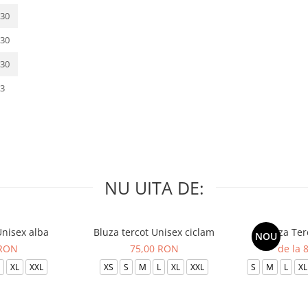
30
30
30
3
NU UITA DE:
Unisex alba
Bluza tercot Unisex ciclam
Bluza Ter
NOU
 RON
75,00 RON
de la 
XL
XXL
XS
S
M
L
XL
XXL
S
M
L
XL