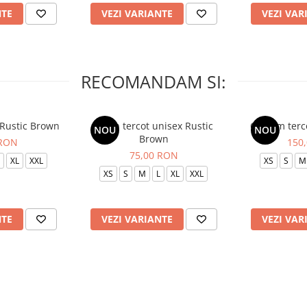
NTE
VEZI VARIANTE
VEZI VAR
RECOMANDAM SI:
 Rustic Brown
Bluza tercot unisex Rustic
Costum terc
NOU
NOU
Brown
 RON
150
75,00 RON
XL
XXL
XS
S
M
XS
S
M
L
XL
XXL
NTE
VEZI VARIANTE
VEZI VAR