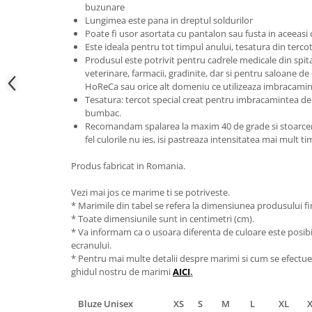
buzunare
Lungimea este pana in dreptul soldurilor
Poate fi usor asortata cu pantalon sau fusta in aceeasi 
Este ideala pentru tot timpul anului, tesatura din terco
Produsul este potrivit pentru cadrele medicale din spitale 
veterinare, farmacii, gradinite, dar si pentru saloane de
HoReCa sau orice alt domeniu ce utilizeaza imbracamin
Tesatura: tercot special creat pentru imbracamintea de 
bumbac.
Recomandam spalarea la maxim 40 de grade si stoarcerea
fel culorile nu ies, isi pastreaza intensitatea mai mult t
Produs fabricat in Romania.
Vezi mai jos ce marime ti se potriveste.
* Marimile din tabel se refera la dimensiunea produsului fin
* Toate dimensiunile sunt in centimetri (cm).
* Va informam ca o usoara diferenta de culoare este posibila
ecranului.
* Pentru mai multe detalii despre marimi si cum se efectue
ghidul nostru de marimi
AICI
.
Bluze Unisex
XS
S
M
L
XL