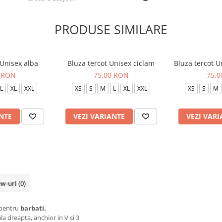
PRODUSE SIMILARE
 Unisex alba
Bluza tercot Unisex ciclam
Bluza tercot 
 RON
75,00 RON
75,
L
XL
XXL
XS
S
M
L
XL
XXL
XS
S
M
NTE
VEZI VARIANTE
VEZI VARI
ew-uri
(0)
i pentru
barbati.
a dreapta, anchior in V si 3