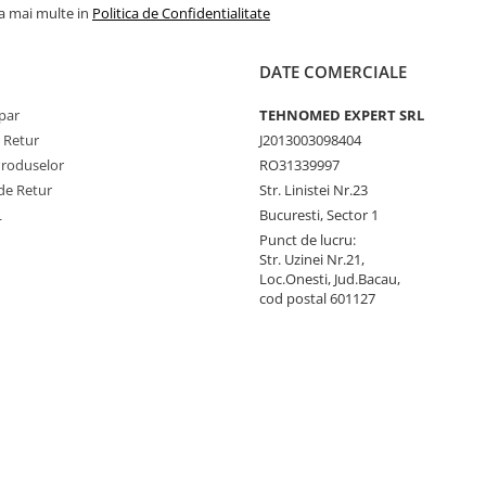
la mai multe in
Politica de Confidentialitate
DATE COMERCIALE
par
TEHNOMED EXPERT SRL
e Retur
J2013003098404
Produselor
RO31339997
de Retur
Str. Linistei Nr.23
L
Bucuresti, Sector 1
Punct de lucru:
Str. Uzinei Nr.21,
Loc.Onesti, Jud.Bacau,
cod postal 601127