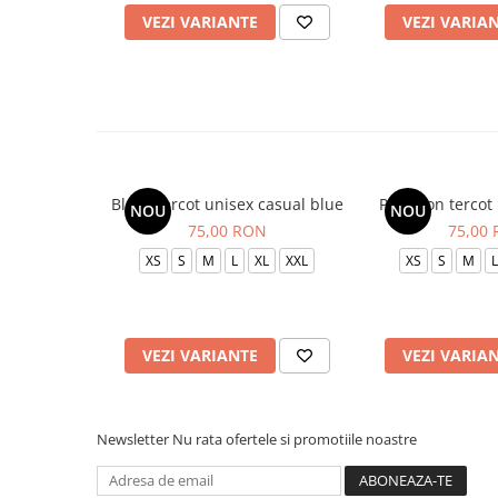
VEZI VARIANTE
VEZI VARIA
Bluza tercot unisex casual blue
Pantalon tercot
NOU
NOU
75,00 RON
75,00
XS
S
M
L
XL
XXL
XS
S
M
L
VEZI VARIANTE
VEZI VARIA
Newsletter
Nu rata ofertele si promotiile noastre