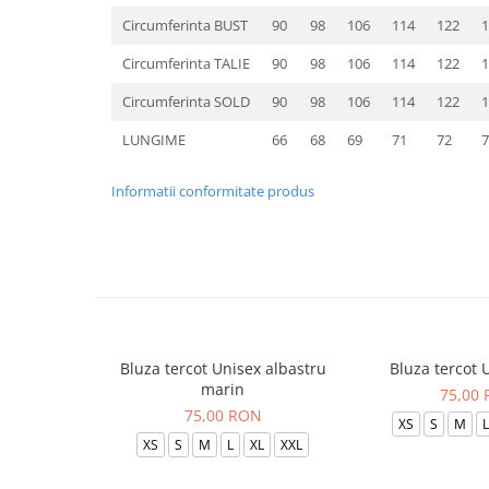
Circumferinta BUST
90
98
106
114
122
1
Circumferinta TALIE
90
98
106
114
122
1
Circumferinta SOLD
90
98
106
114
122
1
LUNGIME
66
68
69
71
72
7
Informatii conformitate produs
Bluza tercot Unisex albastru
Bluza tercot 
marin
75,00
75,00 RON
XS
S
M
L
XS
S
M
L
XL
XXL