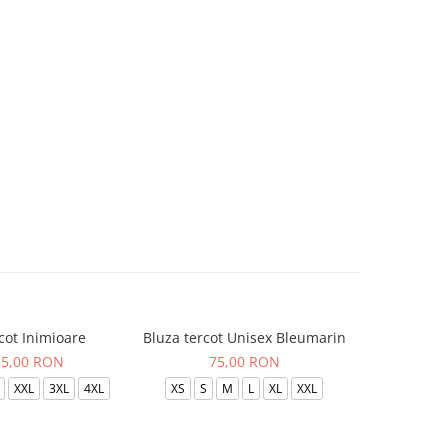
cot Inimioare
Bluza tercot Unisex Bleumarin
Bluza t
85,00 RON
75,00 RON
XXL
3XL
4XL
XS
S
M
L
XL
XXL
XS
S