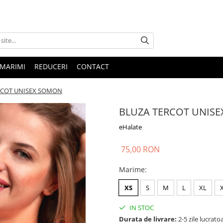
 MARIMI
REDUCERI
CONTACT
RCOT UNISEX SOMON
BLUZA TERCOT UNIS
eHalate
75,00 RON
Marime
:
XS
S
M
L
XL
IN STOC
Durata de livrare:
2-5 zile lucrato