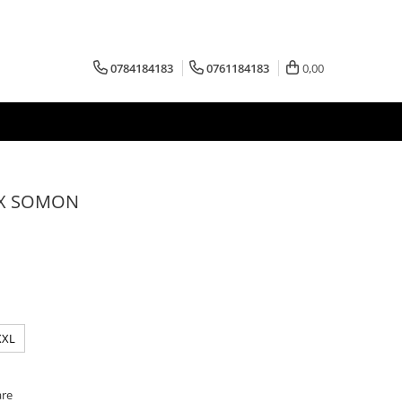
0784184183
0761184183
0,00
EX SOMON
XXL
are