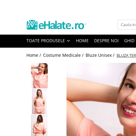
Toate Produsele
Costume Medicale
TOATE PRODUSELE
HOME
DESPRE NOI
GHID
Bluze Unisex
Pantaloni Unisex
Home /
Costume Medicale /
Bluze Unisex /
BLUZA TE
Costume Unisex
Bluze Medicale
Bluze unisex cu imprimeuri
Bluze Maria
Bluze medicale uni
Halate medicale
Halate Bianca
Bluze Maria
Halate medicale femei