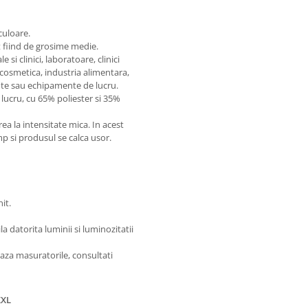
culoare.
t fiind de grosime medie.
si clinici, laboratoare, clinici
 cosmetica, industria alimentara,
te sau echipamente de lucru.
lucru, cu 65% poliester si 35%
 la intensitate mica. In acest
imp si produsul se calca usor.
it.
 datorita luminii si luminozitatii
aza masuratorile, consultati
XXL