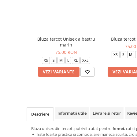
Veste de lucru
Halate medicale polar - unisex
HoReCa
Sorturi restaurante
Bluza tercot Unisex albastru
Bluza tercot
Tricouri de lucru
marin
75,00
Saboti medicali
75,00 RON
XS
S
M
Bonete
XS
S
M
L
XL
XXL
ACCESORII
VEZI VARIANTE
VEZI VARIA
Noutati
Informatii utile
Livrare si retur
Revi
Descriere
Bluza unisex din tercot, potrivita atat pentru
femei
, cat s
Este foarte practica si comoda, are maneca scurta, croial