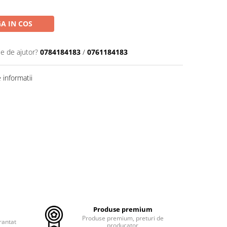
A IN COS
ie de ajutor?
0784184183
/
0761184183
informatii
Produse premium
Produse premium, preturi de
rantat
producator