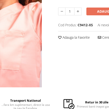
ADAUG
Cod Produs:
C9412-XS
Ai nevo
Adauga la Favorite
Cere 
Transport National
Retur in 30 zile
...fara km suplimentari, direct la usa
Primesti banii inapoi ga
ta sau la Easybox.