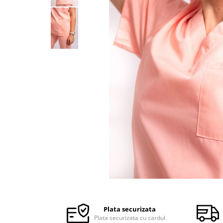
Halate medicale barbati
Halate medicale P2 cu fluturas
Halate medicale cu nasturi
Halate medicale cu fermoar
Halate medicale polar - unisex
Halate medicale albe
Fuste, Sarafane
Sarafane Mira
Fuste medicale
Sarafane medicale
Veste, Jachete
Veste de lucru
Distribuie
Jachete de lucru
pe
Articole din Polar
Facebook
Plata securizata
Jachete de lucru
Plata securizata cu cardul