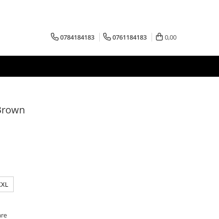
0784184183
0761184183
0,00
 Brown
XXL
are