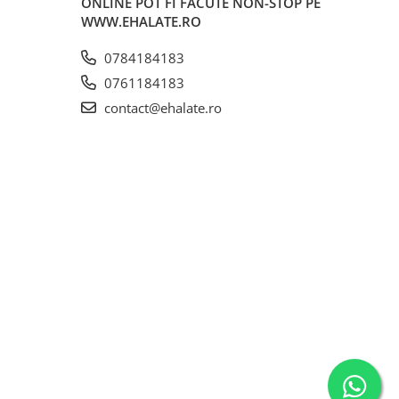
ONLINE POT FI FACUTE NON-STOP PE
WWW.EHALATE.RO
0784184183
0761184183
contact@ehalate.ro