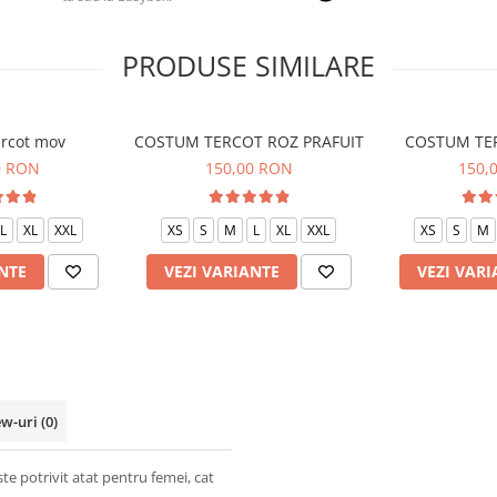
PRODUSE SIMILARE
rcot mov
COSTUM TERCOT ROZ PRAFUIT
COSTUM TE
0 RON
150,00 RON
150,
L
XL
XXL
XS
S
M
L
XL
XXL
XS
S
M
NTE
VEZI VARIANTE
VEZI VARI
ew-uri
(0)
e potrivit atat pentru femei, cat