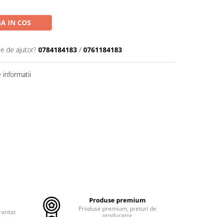
A IN COS
ie de ajutor?
0784184183
/
0761184183
informatii
Produse premium
Produse premium, preturi de
rantat
producator