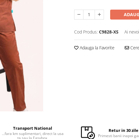
ADAUG
Cod Produs:
C9828-XS
Ai nevo
Adauga la Favorite
Cere 
Transport National
Retur in 30 zile
...fara km suplimentari, direct la usa
Primesti banii inapoi ga
ta sau la Easybox.