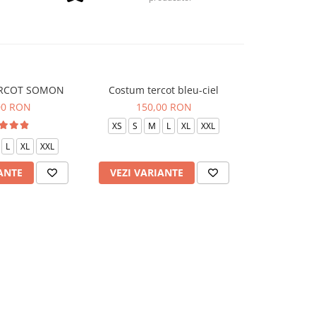
RCOT SOMON
Costum tercot bleu-ciel
Costum ter
00 RON
150,00 RON
150
XS
S
M
L
XL
XXL
XS
S
L
XL
XXL
ANTE
VEZI VARIANTE
VEZI VAR