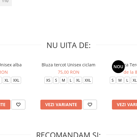
110
NU UITA DE:
Unisex alba
Bluza tercot Unisex ciclam
Bluza Ter
NOU
 RON
75,00 RON
de la 
XL
XXL
XS
S
M
L
XL
XXL
S
M
L
XL
NTE
VEZI VARIANTE
VEZI VAR
RECOMANDAM SI: