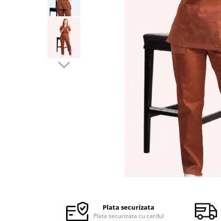
Halate medicale barbati
Halate medicale P2 cu fluturas
Halate medicale cu nasturi
Halate medicale cu fermoar
Halate medicale polar - unisex
Halate medicale albe
Fuste, Sarafane
Sarafane Mira
Fuste medicale
Sarafane medicale
Veste, Jachete
Veste de lucru
Distribuie
Jachete de lucru
pe
Articole din Polar
Facebook
Plata securizata
Jachete de lucru
Plata securizata cu cardul