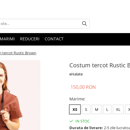
 MARIMI
REDUCERI
CONTACT
 tercot Rustic Brown
Costum tercot Rustic
eHalate
150,00 RON
Marime
:
XS
S
M
L
XL
IN STOC
Durata de livrare:
2-5 zile lucrato