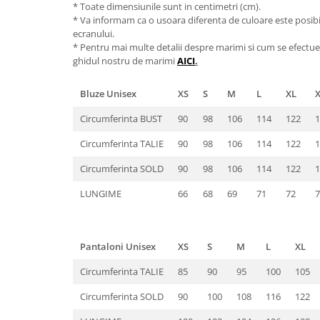
* Toate dimensiunile sunt in centimetri (cm).
* Va informam ca o usoara diferenta de culoare este posibila
ecranului.
* Pentru mai multe detalii despre marimi si cum se efectue
ghidul nostru de marimi
AICI
.
Bluze Unisex
XS
S
M
L
XL
Circumferinta BUST
90
98
106
114
122
1
Circumferinta TALIE
90
98
106
114
122
1
Circumferinta SOLD
90
98
106
114
122
1
LUNGIME
66
68
69
71
72
7
Pantaloni Unisex
XS
S
M
L
XL
Circumferinta TALIE
85
90
95
100
105
Circumferinta SOLD
90
100
108
116
122