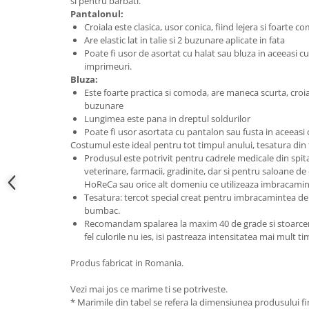
si pentru barbati.
Pantalonul:
Croiala este clasica, usor conica, fiind lejera si foarte 
Are elastic lat in talie si 2 buzunare aplicate in fata
Poate fi usor de asortat cu halat sau bluza in aceeasi c
imprimeuri.
Bluza:
Este foarte practica si comoda, are maneca scurta, croial
buzunare
Lungimea este pana in dreptul soldurilor
Poate fi usor asortata cu pantalon sau fusta in aceeasi 
Costumul este ideal pentru tot timpul anului, tesatura din
Produsul este potrivit pentru cadrele medicale din spitale 
veterinare, farmacii, gradinite, dar si pentru saloane de
HoReCa sau orice alt domeniu ce utilizeaza imbracamin
Tesatura: tercot special creat pentru imbracamintea de 
bumbac.
Recomandam spalarea la maxim 40 de grade si stoarcerea
fel culorile nu ies, isi pastreaza intensitatea mai mult t
Produs fabricat in Romania.
Vezi mai jos ce marime ti se potriveste.
* Marimile din tabel se refera la dimensiunea produsului fin