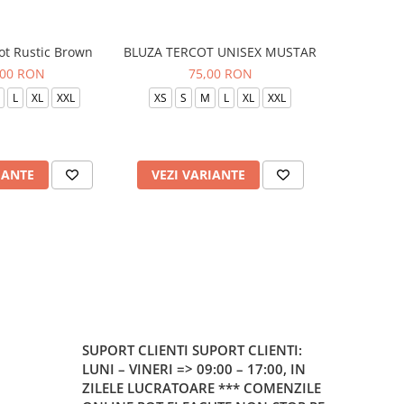
ot Rustic Brown
BLUZA TERCOT UNISEX MUSTAR
BLUZA TE
,00 RON
75,00 RON
L
XL
XXL
XS
S
M
L
XL
XXL
XS
S
IANTE
VEZI VARIANTE
VEZI 
SUPORT CLIENTI
SUPORT CLIENTI:
LUNI – VINERI => 09:00 – 17:00, IN
ZILELE LUCRATOARE *** COMENZILE