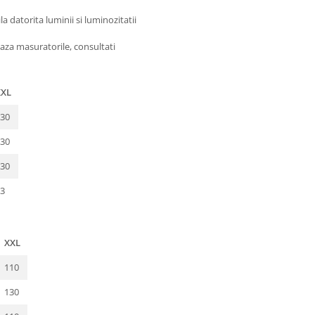
 datorita luminii si luminozitatii
aza masuratorile, consultati
XXL
30
30
30
3
XXL
110
130