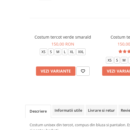
Veste de lucru
Halate medicale polar - unisex
HoReCa
Sorturi restaurante
Costum tercot verde smarald
Costum te
Tricouri de lucru
150,00 RON
150,0
Saboti medicali
XS
S
M
L
XL
XXL
Bonete
XS
S
M
ACCESORII
VEZI VARIANTE
VEZI VARIA
Noutati
Informatii utile
Livrare si retur
Revi
Descriere
Costum unisex din tercot, compus din bluza si pantalon. Est