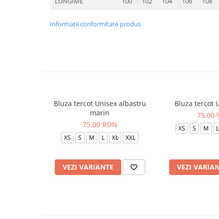
LUNGIME
100
102
104
106
108
Informatii conformitate produs
Bluza tercot Unisex albastru
Bluza tercot 
marin
75,00
75,00 RON
XS
S
M
L
XS
S
M
L
XL
XXL
VEZI VARIANTE
VEZI VARIA