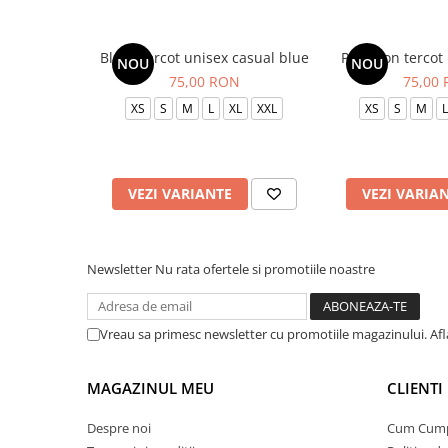
Bluza tercot unisex casual blue
Pantalon tercot
NOU
NOU
75,00 RON
75,00
XS
S
M
L
XL
XXL
XS
S
M
L
VEZI VARIANTE
VEZI VARIA
Newsletter
Nu rata ofertele si promotiile noastre
Vreau sa primesc newsletter cu promotiile magazinului. Af
MAGAZINUL MEU
CLIENTI
Despre noi
Cum Cum