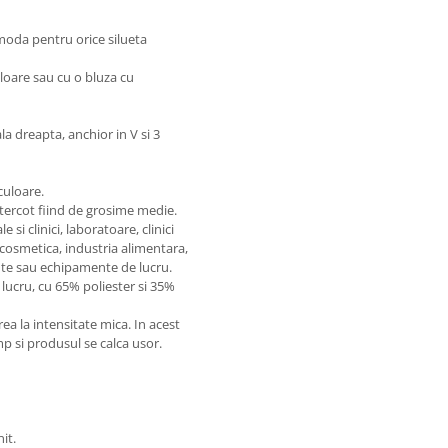
comoda pentru orice silueta
uloare sau cu o bluza cu
a dreapta, anchior in V si 3
culoare.
 tercot fiind de grosime medie.
si clinici, laboratoare, clinici
 cosmetica, industria alimentara,
te sau echipamente de lucru.
lucru, cu 65% poliester si 35%
 la intensitate mica. In acest
imp si produsul se calca usor.
it.