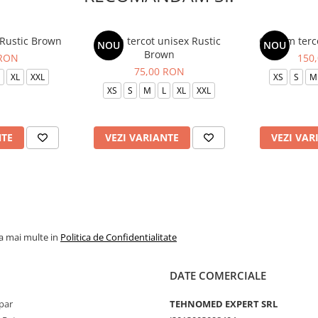
 Rustic Brown
Bluza tercot unisex Rustic
Costum terc
NOU
NOU
Brown
 RON
150
75,00 RON
XL
XXL
XS
S
M
XS
S
M
L
XL
XXL
NTE
VEZI VARIANTE
VEZI VAR
la mai multe in
Politica de Confidentialitate
DATE COMERCIALE
par
TEHNOMED EXPERT SRL