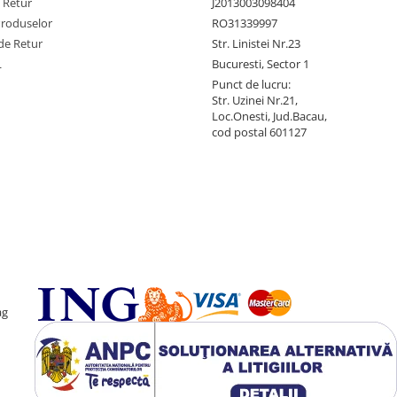
e Retur
J2013003098404
Produselor
RO31339997
de Retur
Str. Linistei Nr.23
L
Bucuresti, Sector 1
Punct de lucru:
Str. Uzinei Nr.21,
Loc.Onesti, Jud.Bacau,
cod postal 601127
ag