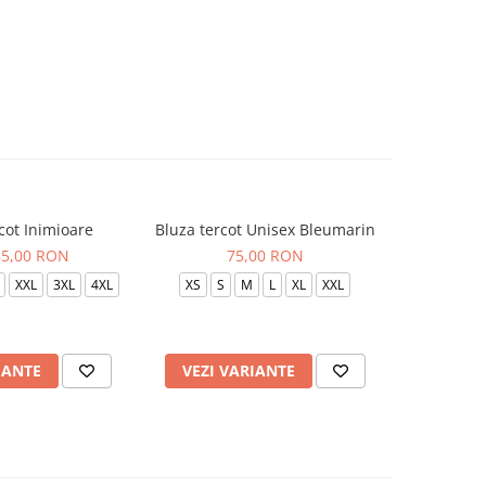
cot Inimioare
Bluza tercot Unisex Bleumarin
Bluza t
85,00 RON
75,00 RON
XXL
3XL
4XL
XS
S
M
L
XL
XXL
XS
S
IANTE
VEZI VARIANTE
VEZI 