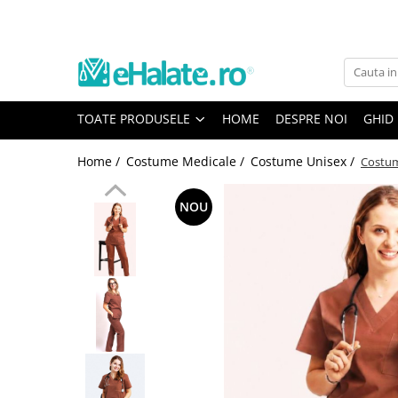
Toate Produsele
Costume Medicale
TOATE PRODUSELE
HOME
DESPRE NOI
GHID
Bluze Unisex
Pantaloni Unisex
Home /
Costume Medicale /
Costume Unisex /
Costum
Costume Unisex
Bluze Medicale
NOU
Bluze unisex cu imprimeuri
Bluze Maria
Bluze medicale uni
Halate medicale
Halate Bianca
Bluze Maria
Halate medicale femei