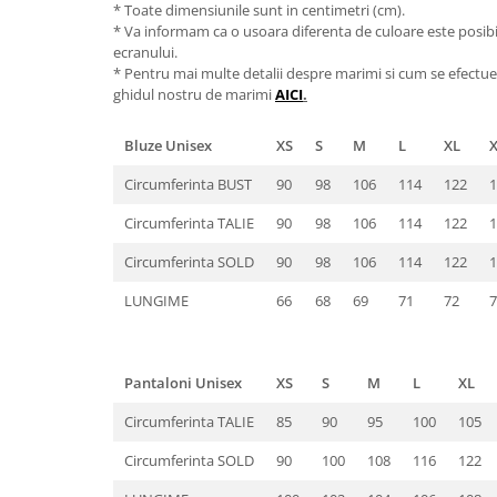
* Toate dimensiunile sunt in centimetri (cm).
* Va informam ca o usoara diferenta de culoare este posibila
ecranului.
* Pentru mai multe detalii despre marimi si cum se efectue
ghidul nostru de marimi
AICI
.
Bluze Unisex
XS
S
M
L
XL
Circumferinta BUST
90
98
106
114
122
1
Circumferinta TALIE
90
98
106
114
122
1
Circumferinta SOLD
90
98
106
114
122
1
LUNGIME
66
68
69
71
72
7
Pantaloni Unisex
XS
S
M
L
XL
Circumferinta TALIE
85
90
95
100
105
Circumferinta SOLD
90
100
108
116
122