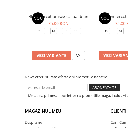
Bluza tercot unisex casual blue
Pantalon tercot
NOU
NOU
75,00 RON
75,00
XS
S
M
L
XL
XXL
XS
S
M
L
VEZI VARIANTE
VEZI VARIA
Newsletter
Nu rata ofertele si promotiile noastre
Vreau sa primesc newsletter cu promotiile magazinului. Af
MAGAZINUL MEU
CLIENTI
Despre noi
Cum Cum