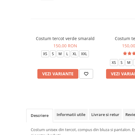
Veste de lucru
Halate medicale polar - unisex
HoReCa
Sorturi restaurante
Costum tercot verde smarald
Costum te
Tricouri de lucru
150,00 RON
150,0
Saboti medicali
XS
S
M
L
XL
XXL
Bonete
XS
S
M
ACCESORII
VEZI VARIANTE
VEZI VARIA
Noutati
Informatii utile
Livrare si retur
Revi
Descriere
Costum unisex din tercot, compus din bluza si pantalon. Est