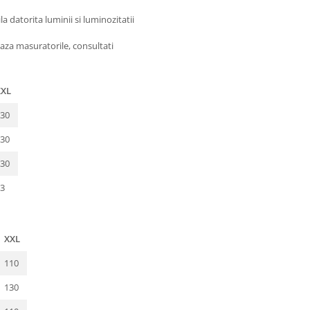
 datorita luminii si luminozitatii
aza masuratorile, consultati
XXL
30
30
30
3
XXL
110
130