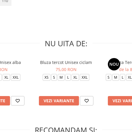
110
NU UITA DE:
Unisex alba
Bluza tercot Unisex ciclam
Bluza Ter
NOU
 RON
75,00 RON
de la 
XL
XXL
XS
S
M
L
XL
XXL
S
M
L
XL
NTE
VEZI VARIANTE
VEZI VAR
RECOMANDAM SI: