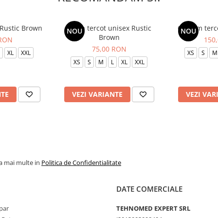
 Rustic Brown
Bluza tercot unisex Rustic
Costum terc
NOU
NOU
Brown
 RON
150
75,00 RON
XL
XXL
XS
S
M
XS
S
M
L
XL
XXL
NTE
VEZI VARIANTE
VEZI VAR
la mai multe in
Politica de Confidentialitate
DATE COMERCIALE
par
TEHNOMED EXPERT SRL