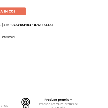
A IN COS
 ajutor?
0784184183
/
0761184183
informatii
Produse premium
Produse premium, preturi de
rantat
producator