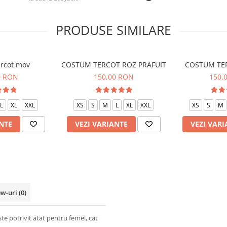
PRODUSE SIMILARE
rcot mov
COSTUM TERCOT ROZ PRAFUIT
COSTUM TE
0 RON
150,00 RON
150,
L
XL
XXL
XS
S
M
L
XL
XXL
XS
S
M
NTE
VEZI VARIANTE
VEZI VARI
ew-uri
(0)
e potrivit atat pentru femei, cat