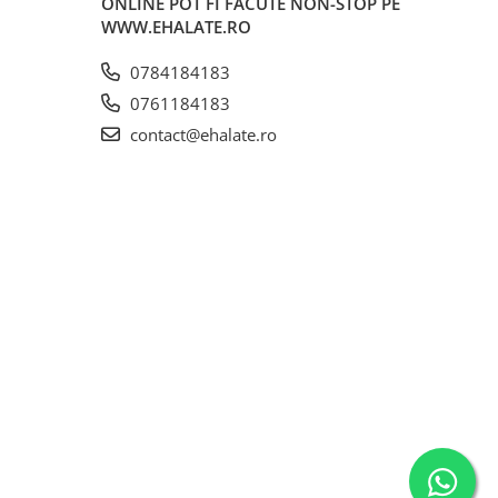
ONLINE POT FI FACUTE NON-STOP PE
WWW.EHALATE.RO
0784184183
0761184183
contact@ehalate.ro