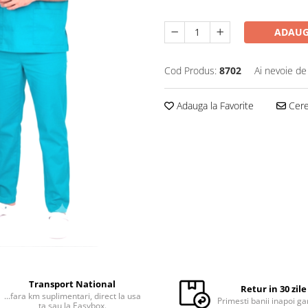
ADAUG
Cod Produs:
8702
Ai nevoie de
Adauga la Favorite
Cere 
Transport National
Retur in 30 zile
...fara km suplimentari, direct la usa
Primesti banii inapoi ga
ta sau la Easybox.