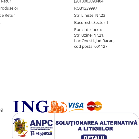
e Retur
J2013003098404
Produselor
RO31339997
de Retur
Str. Linistei Nr.23
L
Bucuresti, Sector 1
Punct de lucru:
Str. Uzinei Nr.21,
Loc.Onesti, Jud.Bacau,
cod postal 601127
ag