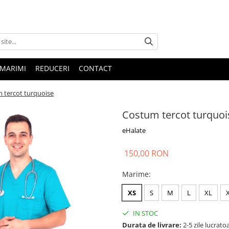
 MARIMI
REDUCERI
CONTACT
 tercot turquoise
Costum tercot turquoi
eHalate
150,00 RON
Marime
:
XS
S
M
L
XL
IN STOC
Durata de livrare:
2-5 zile lucrato