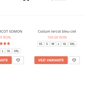
RCOT SOMON
Costum tercot bleu-ciel
Costum ter
00 RON
150,00 RON
150
XS
S
M
L
XL
XXL
XS
S
L
XL
XXL
ANTE
VEZI VARIANTE
VEZI VAR