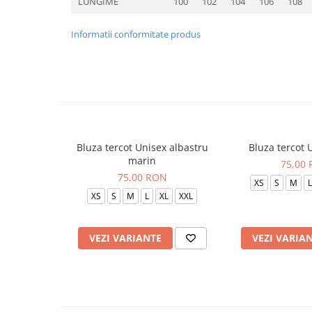
LUNGIME
100
102
104
106
108
Informatii conformitate produs
Bluza tercot Unisex albastru
Bluza tercot 
marin
75,00
75,00 RON
XS
S
M
L
XS
S
M
L
XL
XXL
VEZI VARIANTE
VEZI VARIA