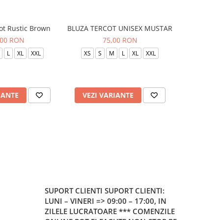
ot Rustic Brown
BLUZA TERCOT UNISEX MUSTAR
BLUZA TE
,00 RON
75,00 RON
L
XL
XXL
XS
S
M
L
XL
XXL
XS
S
IANTE
VEZI VARIANTE
VEZI 
SUPORT CLIENTI
SUPORT CLIENTI:
LUNI – VINERI => 09:00 – 17:00, IN
ZILELE LUCRATOARE *** COMENZILE