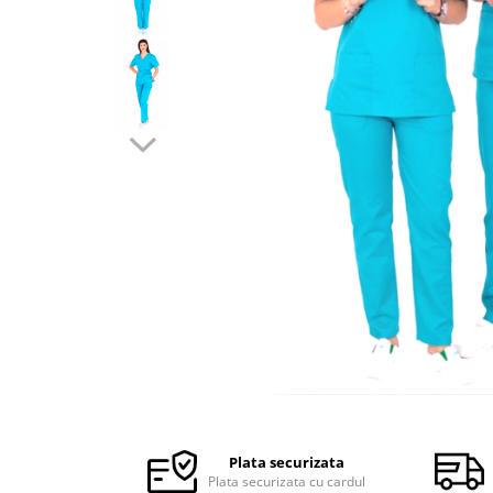
Halate medicale barbati
Halate medicale P2 cu fluturas
Halate medicale cu nasturi
Halate medicale cu fermoar
Halate medicale polar - unisex
Halate medicale albe
Fuste, Sarafane
Sarafane Mira
Fuste medicale
Sarafane medicale
Veste, Jachete
Veste de lucru
Distribuie
Jachete de lucru
pe
Articole din Polar
Facebook
Plata securizata
Jachete de lucru
Plata securizata cu cardul