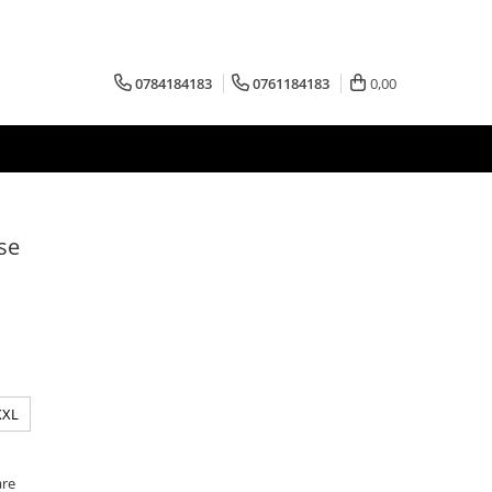
0784184183
0761184183
0,00
se
XXL
are