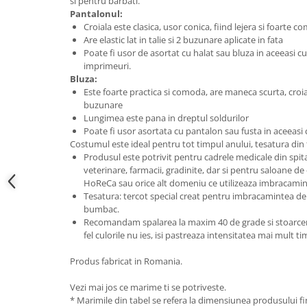
si pentru barbati.
Pantalonul:
Croiala este clasica, usor conica, fiind lejera si foarte 
Are elastic lat in talie si 2 buzunare aplicate in fata
Poate fi usor de asortat cu halat sau bluza in aceeasi c
imprimeuri.
Bluza:
Este foarte practica si comoda, are maneca scurta, croial
buzunare
Lungimea este pana in dreptul soldurilor
Poate fi usor asortata cu pantalon sau fusta in aceeasi 
Costumul este ideal pentru tot timpul anului, tesatura din
Produsul este potrivit pentru cadrele medicale din spitale 
veterinare, farmacii, gradinite, dar si pentru saloane de
HoReCa sau orice alt domeniu ce utilizeaza imbracamin
Tesatura: tercot special creat pentru imbracamintea de 
bumbac.
Recomandam spalarea la maxim 40 de grade si stoarcerea
fel culorile nu ies, isi pastreaza intensitatea mai mult t
Produs fabricat in Romania.
Vezi mai jos ce marime ti se potriveste.
* Marimile din tabel se refera la dimensiunea produsului fin