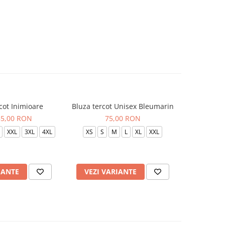
cot Inimioare
Bluza tercot Unisex Bleumarin
Bluza t
85,00 RON
75,00 RON
XXL
3XL
4XL
XS
S
M
L
XL
XXL
XS
S
IANTE
VEZI VARIANTE
VEZI 