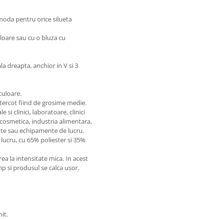
comoda pentru orice silueta
uloare sau cu o bluza cu
a dreapta, anchior in V si 3
culoare.
 tercot fiind de grosime medie.
si clinici, laboratoare, clinici
 cosmetica, industria alimentara,
te sau echipamente de lucru.
lucru, cu 65% poliester si 35%
 la intensitate mica. In acest
imp si produsul se calca usor.
it.