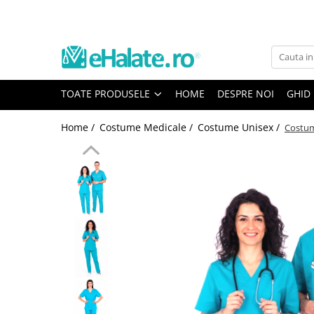
Toate Produsele
Costume Medicale
TOATE PRODUSELE
HOME
DESPRE NOI
GHID
Bluze Unisex
Pantaloni Unisex
Home /
Costume Medicale /
Costume Unisex /
Costum
Costume Unisex
Bluze Medicale
Bluze unisex cu imprimeuri
Bluze Maria
Bluze medicale uni
Halate medicale
Halate Bianca
Bluze Maria
Halate medicale femei