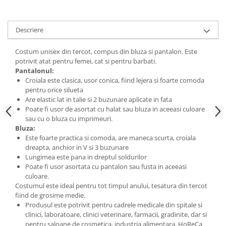
Descriere
Costum unisex din tercot, compus din bluza si pantalon. Este
potrivit atat pentru femei, cat si pentru barbati.
Pantalonul:
Croiala este clasica, usor conica, fiind lejera si foarte comoda
pentru orice silueta
Are elastic lat in talie si 2 buzunare aplicate in fata
Poate fi usor de asortat cu halat sau bluza in aceeasi culoare
sau cu o bluza cu imprimeuri.
Bluza:
Este foarte practica si comoda, are maneca scurta, croiala
dreapta, anchior in V si 3 buzunare
Lungimea este pana in dreptul soldurilor
Poate fi usor asortata cu pantalon sau fusta in aceeasi
culoare.
Costumul este ideal pentru tot timpul anului, tesatura din tercot
fiind de grosime medie.
Produsul este potrivit pentru cadrele medicale din spitale si
clinici, laboratoare, clinici veterinare, farmacii, gradinite, dar si
pentru saloane de cosmetica, industria alimentara, HoReCa