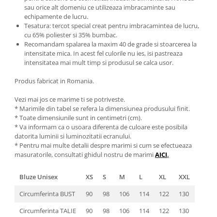
sau orice alt domeniu ce utilizeaza imbracaminte sau
echipamente de lucru.
Tesatura: tercot special creat pentru imbracamintea de lucru,
cu 65% poliester si 35% bumbac.
Recomandam spalarea la maxim 40 de grade si stoarcerea la
intensitate mica. In acest fel culorile nu ies, isi pastreaza
intensitatea mai mult timp si produsul se calca usor.
Produs fabricat in Romania.
Vezi mai jos ce marime ti se potriveste.
* Marimile din tabel se refera la dimensiunea produsului finit.
* Toate dimensiunile sunt in centimetri (cm).
* Va informam ca o usoara diferenta de culoare este posibila
datorita luminii si luminozitatii ecranului.
* Pentru mai multe detalii despre marimi si cum se efectueaza
masuratorile, consultati ghidul nostru de marimi
AICI
.
Bluze Unisex
XS
S
M
L
XL
XXL
Circumferinta BUST
90
98
106
114
122
130
Circumferinta TALIE
90
98
106
114
122
130