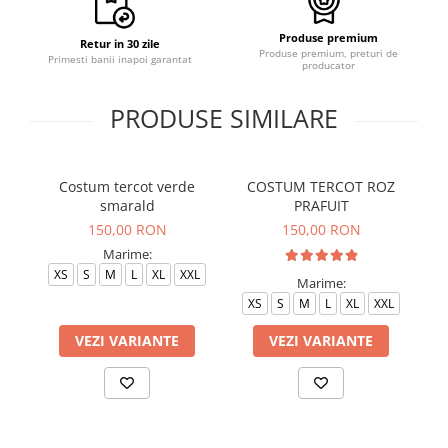
Produse premium
Retur in 30 zile
Produse premium, preturi de
Primesti banii inapoi garantat
producator
PRODUSE SIMILARE
Costum tercot verde
COSTUM TERCOT ROZ
CO
smarald
PRAFUIT
150,00 RON
150,00 RON
Marime:
XS
S
M
L
XL
XXL
Marime:
XS
S
M
L
XL
XXL
VEZI VARIANTE
VEZI VARIANTE