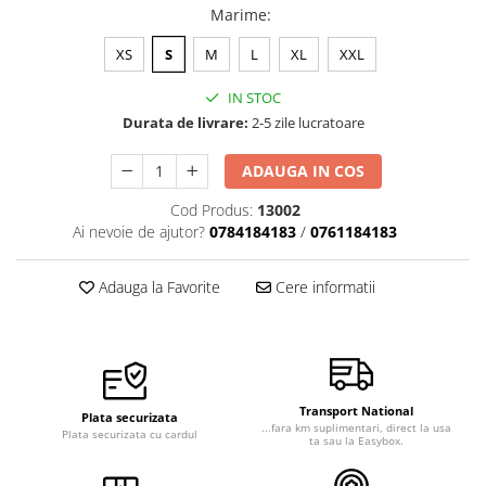
Marime
:
XS
S
M
L
XL
XXL
IN STOC
Durata de livrare:
2-5 zile lucratoare
ADAUGA IN COS
Cod Produs:
13002
Ai nevoie de ajutor?
0784184183
/
0761184183
Adauga la Favorite
Cere informatii
Transport National
Plata securizata
...fara km suplimentari, direct la usa
Plata securizata cu cardul
ta sau la Easybox.