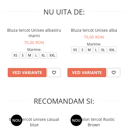
NU UITA DE:
Bluza tercot Unisex albastru
Bluza tercot Unisex alba
marin
75,00 RON
75,00 RON
Marime:
Marime:
XS
S
M
L
XL
XXL
XS
S
M
L
XL
XXL
VEZI VARIANTE
VEZI VARIANTE
RECOMANDAM SI:
Bluza tercot unisex casual
Pantalon tercot Rustic
NOU
NOU
blue
Brown