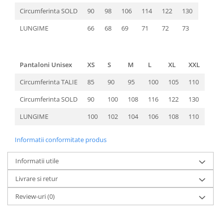
Circumferinta SOLD
90
98
106
114
122
130
LUNGIME
66
68
69
71
72
73
Pantaloni Unisex
XS
S
M
L
XL
XXL
Circumferinta TALIE
85
90
95
100
105
110
Circumferinta SOLD
90
100
108
116
122
130
LUNGIME
100
102
104
106
108
110
Informatii conformitate produs
Informatii utile
Livrare si retur
Review-uri
(0)