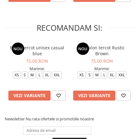
RECOMANDAM SI:
Bluza tercot unisex casual
Pantalon tercot Rustic
NOU
NOU
blue
Brown
75,00 RON
75,00 RON
Marime:
Marime:
XS
S
M
L
XL
XXL
XS
S
M
L
XL
XXL
VEZI VARIANTE
VEZI VARIANTE
Newsletter
Nu rata ofertele si promotiile noastre