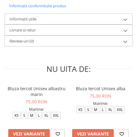
Informatii conformitate produs
Informatii utile
Livrare si retur
Review-uri
(0)
NU UITA DE:
Bluza tercot Unisex albastru
Bluza tercot Unisex alba
marin
75,00 RON
75,00 RON
Marime:
Marime:
XS
S
M
L
XL
XXL
XS
S
M
L
XL
XXL
VEZI VARIANTE
VEZI VARIANTE