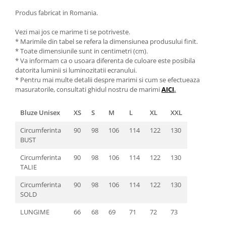
Produs fabricat in Romania.
Vezi mai jos ce marime ti se potriveste.
* Marimile din tabel se refera la dimensiunea produsului finit.
* Toate dimensiunile sunt in centimetri (cm).
* Va informam ca o usoara diferenta de culoare este posibila
datorita luminii si luminozitatii ecranului.
* Pentru mai multe detalii despre marimi si cum se efectueaza
masuratorile, consultati ghidul nostru de marimi
AICI
.
Bluze Unisex
XS
S
M
L
XL
XXL
Circumferinta
90
98
106
114
122
130
BUST
Circumferinta
90
98
106
114
122
130
TALIE
Circumferinta
90
98
106
114
122
130
SOLD
LUNGIME
66
68
69
71
72
73