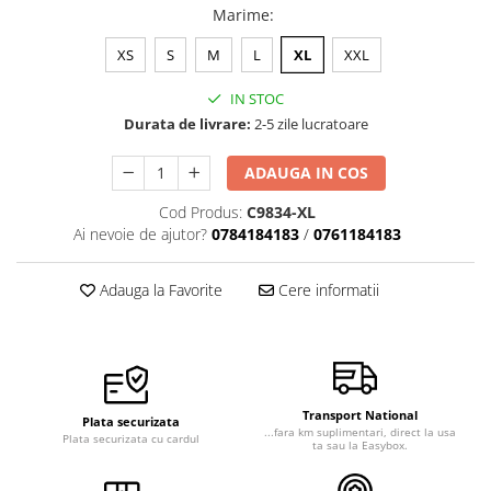
Marime
:
XS
S
M
L
XL
XXL
IN STOC
Durata de livrare:
2-5 zile lucratoare
ADAUGA IN COS
Cod Produs:
C9834-XL
Ai nevoie de ajutor?
0784184183
/
0761184183
Adauga la Favorite
Cere informatii
Transport National
Plata securizata
...fara km suplimentari, direct la usa
Plata securizata cu cardul
ta sau la Easybox.