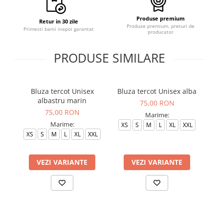
Produse premium
Retur in 30 zile
Produse premium, preturi de
Primesti banii inapoi garantat
producator
PRODUSE SIMILARE
Bluza tercot Unisex
Bluza tercot Unisex alba
albastru marin
75,00 RON
75,00 RON
Marime:
Marime:
XS
S
M
L
XL
XXL
XS
S
M
L
XL
XXL
VEZI VARIANTE
VEZI VARIANTE