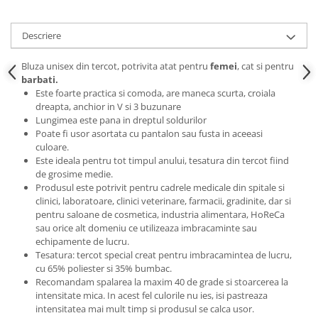
Descriere
Bluza unisex din tercot, potrivita atat pentru
femei
, cat si pentru
barbati.
Este foarte practica si comoda, are maneca scurta, croiala
dreapta, anchior in V si 3 buzunare
Lungimea este pana in dreptul soldurilor
Poate fi usor asortata cu pantalon sau fusta in aceeasi
culoare.
Este ideala pentru tot timpul anului, tesatura din tercot fiind
de grosime medie.
Produsul este potrivit pentru cadrele medicale din spitale si
clinici, laboratoare, clinici veterinare, farmacii, gradinite, dar si
pentru saloane de cosmetica, industria alimentara, HoReCa
sau orice alt domeniu ce utilizeaza imbracaminte sau
echipamente de lucru.
Tesatura: tercot special creat pentru imbracamintea de lucru,
cu 65% poliester si 35% bumbac.
Recomandam spalarea la maxim 40 de grade si stoarcerea la
intensitate mica. In acest fel culorile nu ies, isi pastreaza
intensitatea mai mult timp si produsul se calca usor.