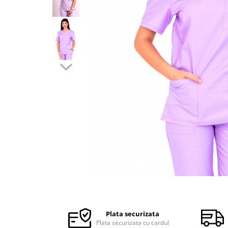
Halate medicale barbati
Halate medicale P2 cu fluturas
Halate medicale cu nasturi
Halate medicale cu fermoar
Halate medicale polar - unisex
Halate medicale albe
Fuste, Sarafane
Sarafane Mira
Fuste medicale
Sarafane medicale
Veste, Jachete
Veste de lucru
Distribuie
Jachete de lucru
pe
Articole din Polar
Facebook
Plata securizata
Jachete de lucru
Plata securizata cu cardul