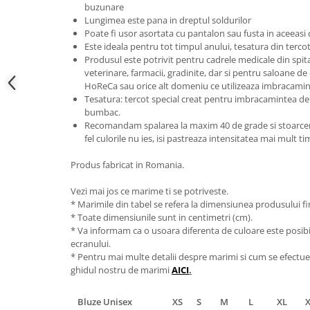
buzunare
Lungimea este pana in dreptul soldurilor
Poate fi usor asortata cu pantalon sau fusta in aceeasi 
Este ideala pentru tot timpul anului, tesatura din terco
Produsul este potrivit pentru cadrele medicale din spitale 
veterinare, farmacii, gradinite, dar si pentru saloane de
HoReCa sau orice alt domeniu ce utilizeaza imbracamin
Tesatura: tercot special creat pentru imbracamintea de 
bumbac.
Recomandam spalarea la maxim 40 de grade si stoarcerea
fel culorile nu ies, isi pastreaza intensitatea mai mult t
Produs fabricat in Romania.
Vezi mai jos ce marime ti se potriveste.
* Marimile din tabel se refera la dimensiunea produsului fin
* Toate dimensiunile sunt in centimetri (cm).
* Va informam ca o usoara diferenta de culoare este posibila
ecranului.
* Pentru mai multe detalii despre marimi si cum se efectue
ghidul nostru de marimi
AICI
.
Bluze Unisex
XS
S
M
L
XL