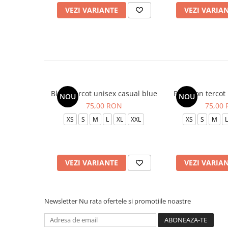
VEZI VARIANTE
VEZI VARIA
Bluza tercot unisex casual blue
Pantalon tercot
NOU
NOU
75,00 RON
75,00
XS
S
M
L
XL
XXL
XS
S
M
L
VEZI VARIANTE
VEZI VARIA
Newsletter
Nu rata ofertele si promotiile noastre