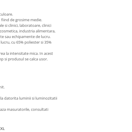
culoare.
t fiind de grosime medie.
si clinici, laboratoare, clinici
 cosmetica, industria alimentara,
te sau echipamente de lucru.
lucru, cu 65% poliester si 35%
 la intensitate mica. In acest
imp si produsul se calca usor.
it.
 datorita luminii si luminozitatii
aza masuratorile, consultati
XXL