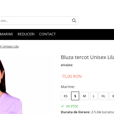
 MARIMI
REDUCERI
CONTACT
t Unisex Lila
Bluza tercot Unisex Lil
eHalate
75,00 RON
Marime
:
XS
S
M
L
XL
IN STOC
Durata de livrare:
2-5 zile lucrato