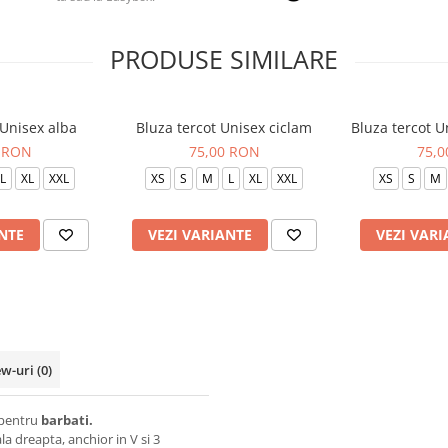
PRODUSE SIMILARE
 Unisex alba
Bluza tercot Unisex ciclam
Bluza tercot 
 RON
75,00 RON
75,
L
XL
XXL
XS
S
M
L
XL
XXL
XS
S
M
NTE
VEZI VARIANTE
VEZI VARI
ew-uri
(0)
i pentru
barbati.
a dreapta, anchior in V si 3