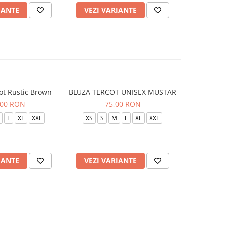
IANTE
VEZI VARIANTE
VEZI 
ot Rustic Brown
BLUZA TERCOT UNISEX MUSTAR
BLUZA TE
,00 RON
75,00 RON
L
XL
XXL
XS
S
M
L
XL
XXL
XS
S
IANTE
VEZI VARIANTE
VEZI 