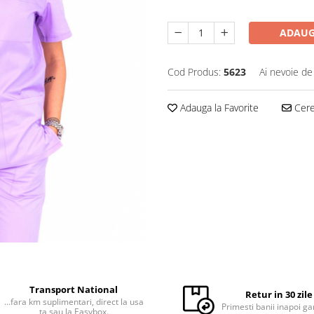
ADAUG
Cod Produs:
5623
Ai nevoie de
Adauga la Favorite
Cere 
Transport National
Retur in 30 zile
...fara km suplimentari, direct la usa
Primesti banii inapoi ga
ta sau la Easybox.