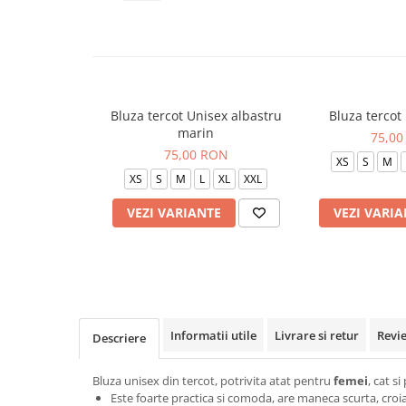
Veste de lucru
Halate medicale polar - unisex
HoReCa
Sorturi restaurante
Bluza tercot Unisex albastru
Bluza tercot
Tricouri de lucru
marin
75,00
Saboti medicali
75,00 RON
XS
S
M
Bonete
XS
S
M
L
XL
XXL
ACCESORII
VEZI VARIANTE
VEZI VARIA
Noutati
Informatii utile
Livrare si retur
Revi
Descriere
Bluza unisex din tercot, potrivita atat pentru
femei
, cat s
Este foarte practica si comoda, are maneca scurta, croial