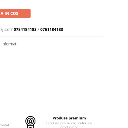
A IN COS
 ajutor?
0784184183
/
0761184183
informatii
Produse premium
Produse premium, preturi de
rantat
producator