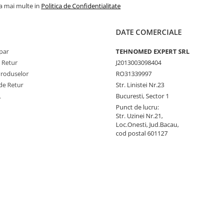
la mai multe in
Politica de Confidentialitate
DATE COMERCIALE
par
TEHNOMED EXPERT SRL
e Retur
J2013003098404
Produselor
RO31339997
de Retur
Str. Linistei Nr.23
L
Bucuresti, Sector 1
Punct de lucru:
Str. Uzinei Nr.21,
Loc.Onesti, Jud.Bacau,
cod postal 601127