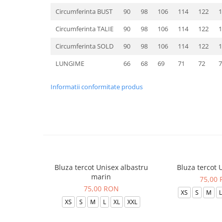
Circumferinta BUST
90
98
106
114
122
1
Circumferinta TALIE
90
98
106
114
122
1
Circumferinta SOLD
90
98
106
114
122
1
LUNGIME
66
68
69
71
72
7
Informatii conformitate produs
Bluza tercot Unisex albastru
Bluza tercot 
marin
75,00
75,00 RON
XS
S
M
L
XS
S
M
L
XL
XXL