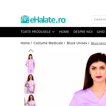
Toate Produsele
Costume Medicale
TOATE PRODUSELE
HOME
DESPRE NOI
GHID
Bluze Unisex
Pantaloni Unisex
Home /
Costume Medicale /
Bluze Unisex /
Bluza terco
Costume Unisex
Bluze Medicale
Bluze unisex cu imprimeuri
Bluze Maria
Bluze medicale uni
Halate medicale
Halate Bianca
Bluze Maria
Halate medicale femei