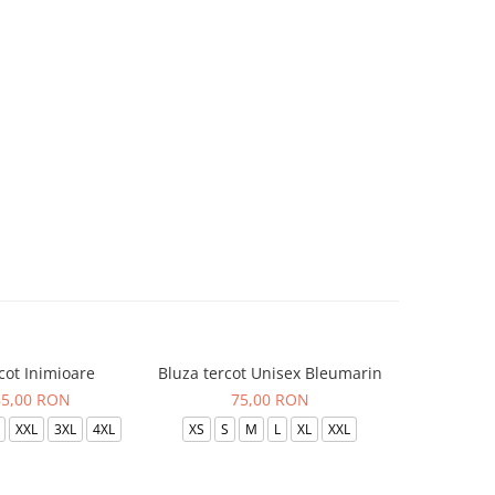
cot Inimioare
Bluza tercot Unisex Bleumarin
Bluza t
85,00 RON
75,00 RON
XXL
3XL
4XL
XS
S
M
L
XL
XXL
XS
S