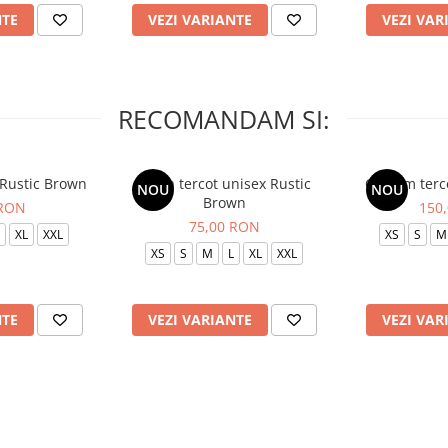
NTE
VEZI VARIANTE
VEZI VAR
RECOMANDAM SI:
 Rustic Brown
Bluza tercot unisex Rustic
Costum terc
NOU
NOU
Brown
 RON
150
75,00 RON
XL
XXL
XS
S
M
XS
S
M
L
XL
XXL
NTE
VEZI VARIANTE
VEZI VAR