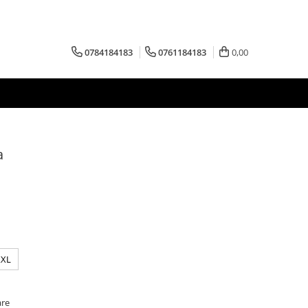
0784184183
0761184183
0,00
a
XXL
are