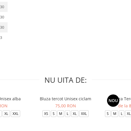
30
30
30
3
NU UITA DE:
Unisex alba
Bluza tercot Unisex ciclam
Bluza Ter
NOU
 RON
75,00 RON
de la 
XL
XXL
XS
S
M
L
XL
XXL
S
M
L
XL