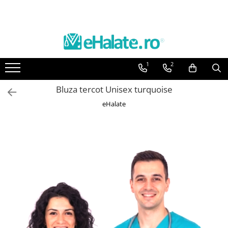
Toate Produsele
Costume Medicale
1
2
Bluze Unisex
Pantaloni Unisex
Bluza tercot Unisex turquoise
Costume Unisex
eHalate
Bluze Medicale
Bluze unisex cu imprimeuri
Bluze Maria
Bluze medicale uni
Halate medicale
Halate Bianca
Bluze Maria
Halate medicale femei