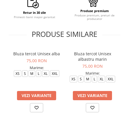
Produse premium
Retur in 30 zile
Produse premium, preturi de
Primesti banii inapoi garantat
producator
PRODUSE SIMILARE
Bluza tercot Unisex alba
Bluza tercot Unisex
albastru marin
75,00 RON
75,00 RON
Marime:
Marime:
XS
S
M
L
XL
XXL
XS
S
M
L
XL
XXL
VEZI VARIANTE
VEZI VARIANTE