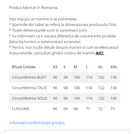
Produs fabricat in Romania.
Vezi mai jos ce marime ti se potriveste.
* Marimile din tabel se refera la dimensiunea produsului finit.
* Toate dimensiunile sunt in centimetri (cm).
* Va informam ca o usoara diferenta de culoare este posibila
datorita luminii si luminozitatii ecranului.
* Pentru mai multe detalii despre marimi si cum se efectueaza
masuratorile, consultati ghidul nostru de marimi
AICI
.
Bluze Unisex
XS
S
M
L
XL
XXL
Circumferinta BUST
90
98
106
114
122
130
Circumferinta TALIE
90
98
106
114
122
130
Circumferinta SOLD
90
98
106
114
122
130
LUNGIME
66
68
69
71
72
73
Informatii conformitate produs