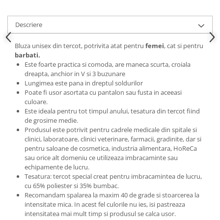
Descriere
Bluza unisex din tercot, potrivita atat pentru
femei
, cat si pentru
barbati.
Este foarte practica si comoda, are maneca scurta, croiala
dreapta, anchior in V si 3 buzunare
Lungimea este pana in dreptul soldurilor
Poate fi usor asortata cu pantalon sau fusta in aceeasi
culoare.
Este ideala pentru tot timpul anului, tesatura din tercot fiind
de grosime medie.
Produsul este potrivit pentru cadrele medicale din spitale si
clinici, laboratoare, clinici veterinare, farmacii, gradinite, dar si
pentru saloane de cosmetica, industria alimentara, HoReCa
sau orice alt domeniu ce utilizeaza imbracaminte sau
echipamente de lucru.
Tesatura: tercot special creat pentru imbracamintea de lucru,
cu 65% poliester si 35% bumbac.
Recomandam spalarea la maxim 40 de grade si stoarcerea la
intensitate mica. In acest fel culorile nu ies, isi pastreaza
intensitatea mai mult timp si produsul se calca usor.