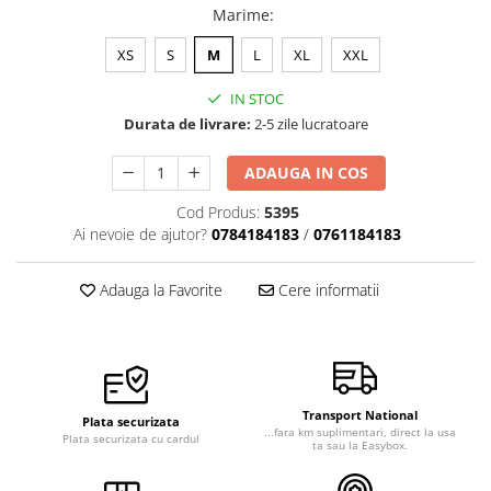
Marime
:
Veste de lucru
Halate medicale polar - unisex
XS
S
M
L
XL
XXL
HoReCa
IN STOC
Sorturi restaurante
Durata de livrare:
2-5 zile lucratoare
Tricouri de lucru
ADAUGA IN COS
Saboti medicali
Cod Produs:
5395
Bonete
Ai nevoie de ajutor?
0784184183
/
0761184183
ACCESORII
Noutati
Adauga la Favorite
Cere informatii
Transport National
Plata securizata
...fara km suplimentari, direct la usa
Plata securizata cu cardul
ta sau la Easybox.