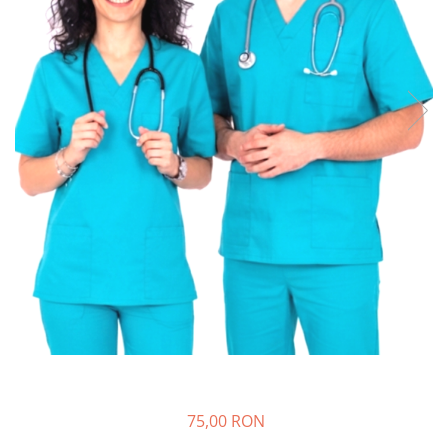
Halate medicale barbati
Halate medicale P2 cu fluturas
Halate medicale cu nasturi
Halate medicale cu fermoar
Halate medicale polar - unisex
Halate medicale albe
Fuste, Sarafane
Sarafane Mira
Fuste medicale
Sarafane medicale
Veste, Jachete
Veste de lucru
Jachete de lucru
Articole din Polar
75,00 RON
Jachete de lucru