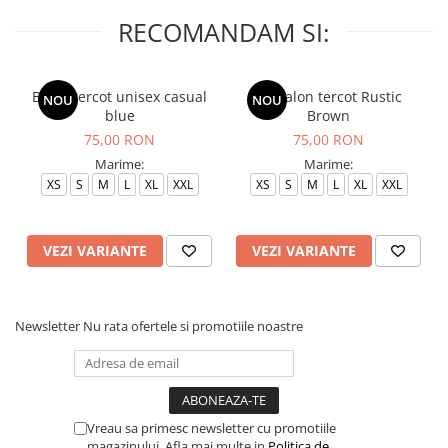
RECOMANDAM SI:
Bluza tercot unisex casual
Pantalon tercot Rustic
NOU
NOU
blue
Brown
75,00 RON
75,00 RON
Marime:
Marime:
XS
S
M
L
XL
XXL
XS
S
M
L
XL
XXL
VEZI VARIANTE
VEZI VARIANTE
Newsletter
Nu rata ofertele si promotiile noastre
Vreau sa primesc newsletter cu promotiile
magazinului. Afla mai multe in
Politica de