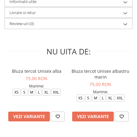
Informatii utile
Livrare si retur
Review-uri
(0)
NU UITA DE:
Bluza tercot Unisex alba
Bluza tercot Unisex albastru
marin
75,00 RON
75,00 RON
Marime:
Marime:
XS
S
M
L
XL
XXL
XS
S
M
L
XL
XXL
VEZI VARIANTE
VEZI VARIANTE