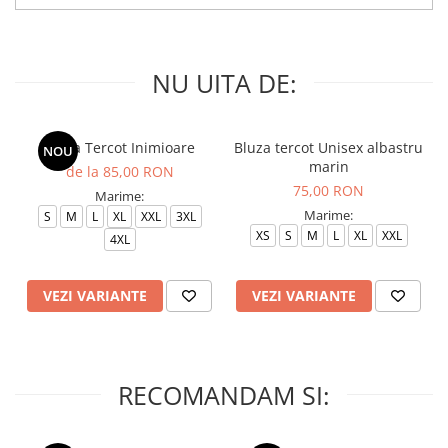
NU UITA DE:
Bluza Tercot Inimioare
Bluza tercot Unisex albastru
NOU
marin
de la 85,00 RON
75,00 RON
Marime:
Marime:
S
M
L
XL
XXL
3XL
XS
S
M
L
XL
XXL
4XL
VEZI VARIANTE
VEZI VARIANTE
RECOMANDAM SI: