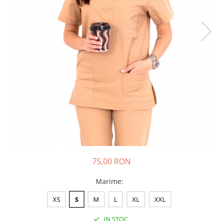
75,00 RON
Marime
:
XS
S
M
L
XL
XXL
IN STOC