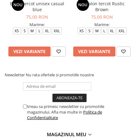
Bluza tercot unisex casual
Pantalon tercot Rustic
NOU
NOU
blue
Brown
75,00 RON
75,00 RON
Marime:
Marime:
XS
S
M
L
XL
XXL
XS
S
M
L
XL
XXL
VEZI VARIANTE
VEZI VARIANTE
Newsletter
Nu rata ofertele si promotiile noastre
Vreau sa primesc newsletter cu promotiile
magazinului. Afla mai multe in
Politica de
Confidentialitate
MAGAZINUL MEU