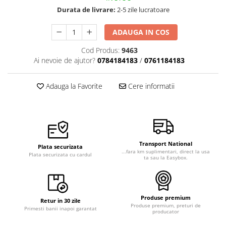
Durata de livrare:
2-5 zile lucratoare
ADAUGA IN COS
Cod Produs:
9463
Ai nevoie de ajutor?
0784184183
/
0761184183
Adauga la Favorite
Cere informatii
Transport National
Plata securizata
...fara km suplimentari, direct la usa
Plata securizata cu cardul
ta sau la Easybox.
Produse premium
Retur in 30 zile
Produse premium, preturi de
Primesti banii inapoi garantat
producator