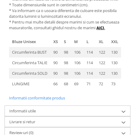
* Toate dimensiunile sunt in centimetri (cm).
* Va informam ca o usoara diferenta de culoare este posibila
datorita luminii si luminozitatii ecranului.
* Pentru mai multe detalii despre marimi si cum se efectueaza
masuratorile, consultati ghidul nostru de marimi
AICI
.
Bluze Unisex
XS
S
M
L
XL
XXL
Circumferinta BUST
90
98
106
114
122
130
Circumferinta TALIE
90
98
106
114
122
130
Circumferinta SOLD
90
98
106
114
122
130
LUNGIME
66
68
69
71
72
73
Informatii conformitate produs
Informatii utile
Livrare si retur
Review-uri
(0)