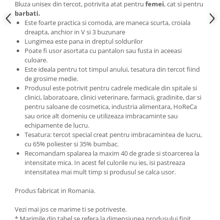
Bluza unisex din tercot, potrivita atat pentru
femei
, cat si pentru
barbati.
Este foarte practica si comoda, are maneca scurta, croiala
dreapta, anchior in V si 3 buzunare
Lungimea este pana in dreptul soldurilor
Poate fi usor asortata cu pantalon sau fusta in aceeasi
culoare.
Este ideala pentru tot timpul anului, tesatura din tercot fiind
de grosime medie.
Produsul este potrivit pentru cadrele medicale din spitale si
clinici, laboratoare, clinici veterinare, farmacii, gradinite, dar si
pentru saloane de cosmetica, industria alimentara, HoReCa
sau orice alt domeniu ce utilizeaza imbracaminte sau
echipamente de lucru.
Tesatura: tercot special creat pentru imbracamintea de lucru,
cu 65% poliester si 35% bumbac.
Recomandam spalarea la maxim 40 de grade si stoarcerea la
intensitate mica. In acest fel culorile nu ies, isi pastreaza
intensitatea mai mult timp si produsul se calca usor.
Produs fabricat in Romania.
Vezi mai jos ce marime ti se potriveste.
* Marimile din tabel se refera la dimensiunea produsului finit.