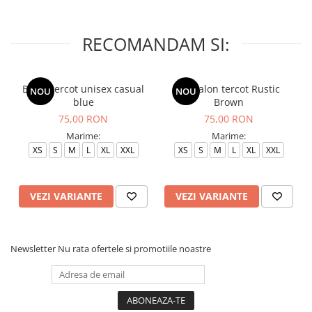
RECOMANDAM SI:
Bluza tercot unisex casual
Pantalon tercot Rustic
NOU
NOU
blue
Brown
75,00 RON
75,00 RON
Marime:
Marime:
XS
S
M
L
XL
XXL
XS
S
M
L
XL
XXL
VEZI VARIANTE
VEZI VARIANTE
Newsletter
Nu rata ofertele si promotiile noastre