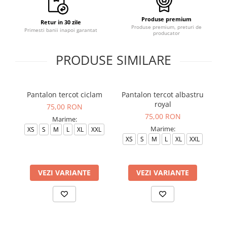
Produse premium
Retur in 30 zile
Produse premium, preturi de
Primesti banii inapoi garantat
producator
PRODUSE SIMILARE
Pantalon tercot ciclam
Pantalon tercot albastru
royal
75,00 RON
75,00 RON
Marime:
Marime:
XS
S
M
L
XL
XXL
XS
S
M
L
XL
XXL
VEZI VARIANTE
VEZI VARIANTE