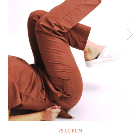
Halate medicale barbati
Halate medicale P2 cu fluturas
Halate medicale cu nasturi
Halate medicale cu fermoar
Halate medicale polar - unisex
Halate medicale albe
Fuste, Sarafane
Sarafane Mira
Fuste medicale
Sarafane medicale
Veste, Jachete
Veste de lucru
Jachete de lucru
Articole din Polar
75,00 RON
Jachete de lucru