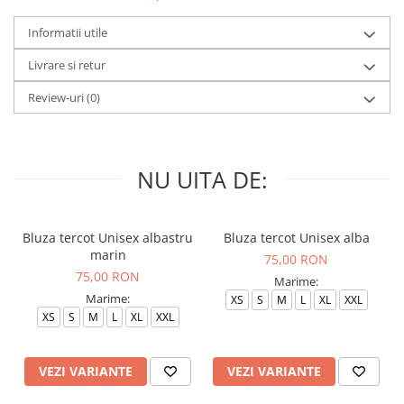
Informatii utile
Livrare si retur
Review-uri
(0)
NU UITA DE:
Bluza tercot Unisex albastru
Bluza tercot Unisex alba
marin
75,00 RON
75,00 RON
Marime:
Marime:
XS
S
M
L
XL
XXL
XS
S
M
L
XL
XXL
VEZI VARIANTE
VEZI VARIANTE