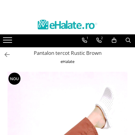
Toate Produsele
Costume Medicale
1
2
Bluze Unisex
Pantaloni Unisex
Pantalon tercot Rustic Brown
Costume Unisex
eHalate
Bluze Medicale
Bluze unisex cu imprimeuri
NOU
Bluze Maria
Bluze medicale uni
Halate medicale
Halate Bianca
Bluze Maria
Halate medicale femei