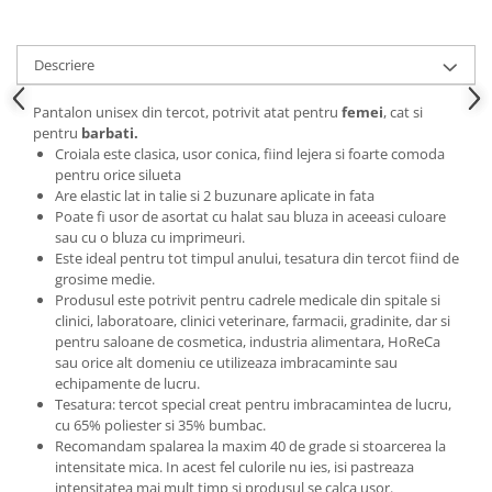
Descriere
Pantalon unisex din tercot, potrivit atat pentru
femei
, cat si
pentru
barbati.
Croiala este clasica, usor conica, fiind lejera si foarte comoda
pentru orice silueta
Are elastic lat in talie si 2 buzunare aplicate in fata
Poate fi usor de asortat cu halat sau bluza in aceeasi culoare
sau cu o bluza cu imprimeuri.
Este ideal pentru tot timpul anului, tesatura din tercot fiind de
grosime medie.
Produsul este potrivit pentru cadrele medicale din spitale si
clinici, laboratoare, clinici veterinare, farmacii, gradinite, dar si
pentru saloane de cosmetica, industria alimentara, HoReCa
sau orice alt domeniu ce utilizeaza imbracaminte sau
echipamente de lucru.
Tesatura: tercot special creat pentru imbracamintea de lucru,
cu 65% poliester si 35% bumbac.
Recomandam spalarea la maxim 40 de grade si stoarcerea la
intensitate mica. In acest fel culorile nu ies, isi pastreaza
intensitatea mai mult timp si produsul se calca usor.