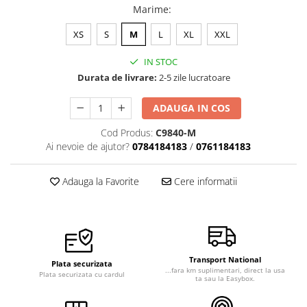
Marime
:
Veste de lucru
Halate medicale polar - unisex
XS
S
M
L
XL
XXL
HoReCa
IN STOC
Sorturi restaurante
Durata de livrare:
2-5 zile lucratoare
Tricouri de lucru
ADAUGA IN COS
Saboti medicali
Cod Produs:
C9840-M
Bonete
Ai nevoie de ajutor?
0784184183
/
0761184183
ACCESORII
Noutati
Adauga la Favorite
Cere informatii
Transport National
Plata securizata
...fara km suplimentari, direct la usa
Plata securizata cu cardul
ta sau la Easybox.