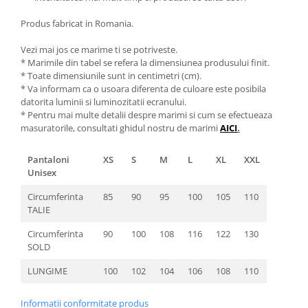
Produs fabricat in Romania.
Vezi mai jos ce marime ti se potriveste.
* Marimile din tabel se refera la dimensiunea produsului finit.
* Toate dimensiunile sunt in centimetri (cm).
* Va informam ca o usoara diferenta de culoare este posibila
datorita luminii si luminozitatii ecranului.
* Pentru mai multe detalii despre marimi si cum se efectueaza
masuratorile, consultati ghidul nostru de marimi
AICI
.
Pantaloni
XS
S
M
L
XL
XXL
Unisex
Circumferinta
85
90
95
100
105
110
TALIE
Circumferinta
90
100
108
116
122
130
SOLD
LUNGIME
100
102
104
106
108
110
Informatii conformitate produs