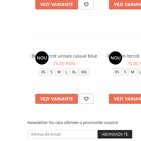
VEZI VARIANTE
VEZI VARIA
Bluza tercot unisex casual blue
Pantalon tercot
NOU
NOU
75,00 RON
75,00
XS
S
M
L
XL
XXL
XS
S
M
L
VEZI VARIANTE
VEZI VARIA
Newsletter
Nu rata ofertele si promotiile noastre