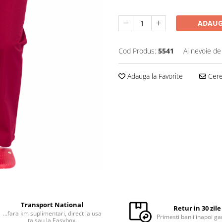
ADAUG
Cod Produs:
5541
Ai nevoie de
Adauga la Favorite
Cere 
Transport National
Retur in 30 zile
...fara km suplimentari, direct la usa
Primesti banii inapoi ga
ta sau la Easybox.