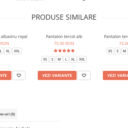
PRODUSE SIMILARE
 albastru royal
Pantalon tercot alb
Pantalon te
 RON
75,00 RON
75,
L
XL
XXL
XS
S
M
XS
S
M
L
XL
XXL
NTE
VEZI VARIANTE
VEZI VARI
ew-uri
(0)