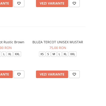
IANTE
VEZI VARIANTE
VEZI 
ot Rustic Brown
BLUZA TERCOT UNISEX MUSTAR
BLUZA TE
,00 RON
75,00 RON
L
XL
XXL
XS
S
M
L
XL
XXL
XS
S
IANTE
VEZI VARIANTE
VEZI 