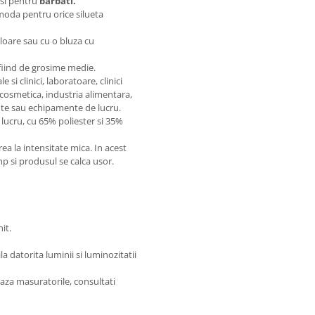
t si pentru
barbati.
comoda pentru orice silueta
uloare sau cu o bluza cu
 fiind de grosime medie.
si clinici, laboratoare, clinici
 cosmetica, industria alimentara,
te sau echipamente de lucru.
lucru, cu 65% poliester si 35%
 la intensitate mica. In acest
imp si produsul se calca usor.
it.
 datorita luminii si luminozitatii
aza masuratorile, consultati