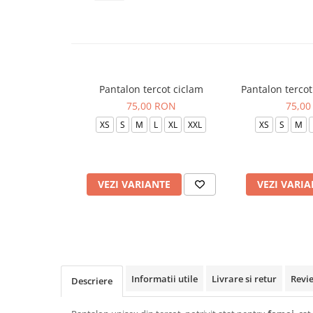
Veste de lucru
Halate medicale polar - unisex
HoReCa
Sorturi restaurante
Pantalon tercot ciclam
Pantalon tercot
Tricouri de lucru
75,00 RON
75,00
Saboti medicali
XS
S
M
L
XL
XXL
XS
S
M
Bonete
ACCESORII
Noutati
VEZI VARIANTE
VEZI VARIA
Informatii utile
Livrare si retur
Revi
Descriere