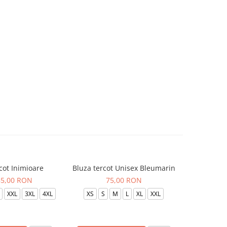
cot Inimioare
Bluza tercot Unisex Bleumarin
Bluza t
85,00 RON
75,00 RON
XXL
3XL
4XL
XS
S
M
L
XL
XXL
XS
S