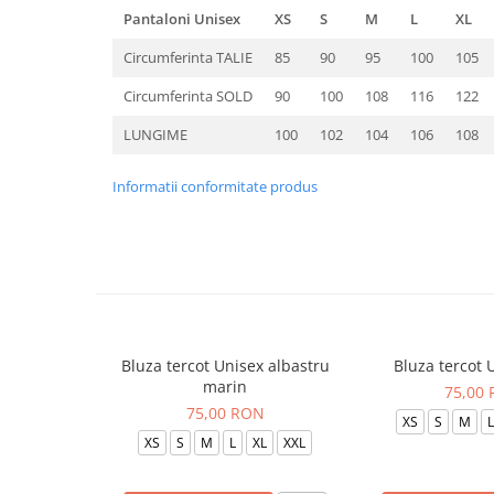
Pantaloni Unisex
XS
S
M
L
XL
Circumferinta TALIE
85
90
95
100
105
Circumferinta SOLD
90
100
108
116
122
LUNGIME
100
102
104
106
108
Informatii conformitate produs
Bluza tercot Unisex albastru
Bluza tercot 
marin
75,00
75,00 RON
XS
S
M
L
XS
S
M
L
XL
XXL