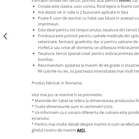
Pantalon unisex din tercot, potrivit atat pentru
femei
, ca
Croiala este clasica, usor conica, fiind lejera si foarte 
Are elastic lat in talie si 2 buzunare aplicate in fata
Poate fi usor de asortat cu halat sau bluza in aceeasi c
imprimeuri.
Este ideal pentru tot timpul anului, tesatura din tercot
Produsul este potrivit pentru cadrele medicale din spitale 
veterinare, farmacii, gradinite, dar si pentru saloane de
HoReCa sau orice alt domeniu ce utilizeaza imbracamin
Tesatura: tercot special creat pentru imbracamintea de 
bumbac.
Recomandam spalarea la maxim 40 de grade si stoarcerea
fel culorile nu ies, isi pastreaza intensitatea mai mult t
Produs fabricat in Romania.
Vezi mai jos ce marime ti se potriveste.
* Marimile din tabel se refera la dimensiunea produsului fin
* Toate dimensiunile sunt in centimetri (cm).
* Va informam ca o usoara diferenta de culoare este posibila
ecranului.
* Pentru mai multe detalii despre marimi si cum se efectue
ghidul nostru de marimi
AICI
.