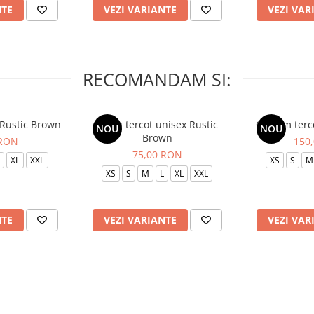
NTE
VEZI VARIANTE
VEZI VAR
RECOMANDAM SI:
 Rustic Brown
Bluza tercot unisex Rustic
Costum terc
NOU
NOU
Brown
 RON
150
75,00 RON
XL
XXL
XS
S
M
XS
S
M
L
XL
XXL
NTE
VEZI VARIANTE
VEZI VAR