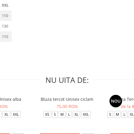
XXL
110
130
110
NU UITA DE:
Unisex alba
Bluza tercot Unisex ciclam
Bluza Ter
NOU
 RON
75,00 RON
de la 
XL
XXL
XS
S
M
L
XL
XXL
S
M
L
XL