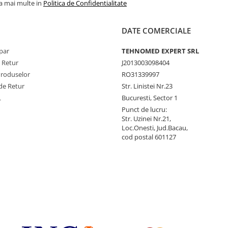
la mai multe in
Politica de Confidentialitate
DATE COMERCIALE
par
TEHNOMED EXPERT SRL
e Retur
J2013003098404
Produselor
RO31339997
de Retur
Str. Linistei Nr.23
L
Bucuresti, Sector 1
Punct de lucru:
Str. Uzinei Nr.21,
Loc.Onesti, Jud.Bacau,
cod postal 601127