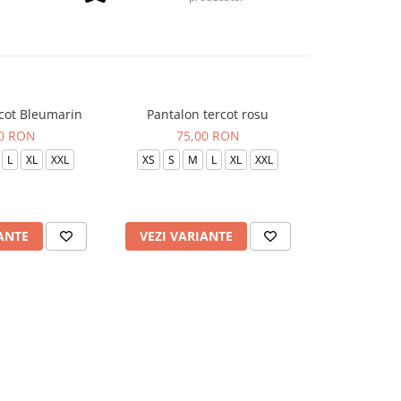
rcot Bleumarin
Pantalon tercot rosu
Pantalon
00 RON
75,00 RON
75
L
XL
XXL
XS
S
M
L
XL
XXL
XS
S
ANTE
VEZI VARIANTE
VEZI VAR