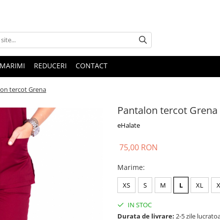
 MARIMI
REDUCERI
CONTACT
on tercot Grena
Pantalon tercot Grena
eHalate
75,00 RON
Marime
:
XS
S
M
L
XL
IN STOC
Durata de livrare:
2-5 zile lucrato