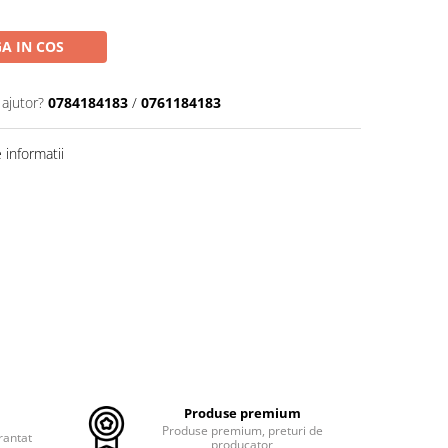
A IN COS
 ajutor?
0784184183
/
0761184183
informatii
Produse premium
Produse premium, preturi de
rantat
producator