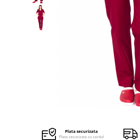
Halate medicale barbati
Halate medicale P2 cu fluturas
Halate medicale cu nasturi
Halate medicale cu fermoar
Halate medicale polar - unisex
Halate medicale albe
Fuste, Sarafane
Sarafane Mira
Fuste medicale
Sarafane medicale
Veste, Jachete
Veste de lucru
Distribuie
Jachete de lucru
pe
Articole din Polar
Facebook
Plata securizata
Jachete de lucru
Plata securizata cu cardul