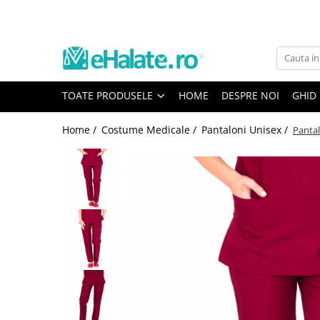
Toate Produsele
Costume Medicale
TOATE PRODUSELE
HOME
DESPRE NOI
GHID
Bluze Unisex
Pantaloni Unisex
Home /
Costume Medicale /
Pantaloni Unisex /
Pantal
Costume Unisex
Bluze Medicale
Bluze unisex cu imprimeuri
Bluze Maria
Bluze medicale uni
Halate medicale
Halate Bianca
Bluze Maria
Halate medicale femei