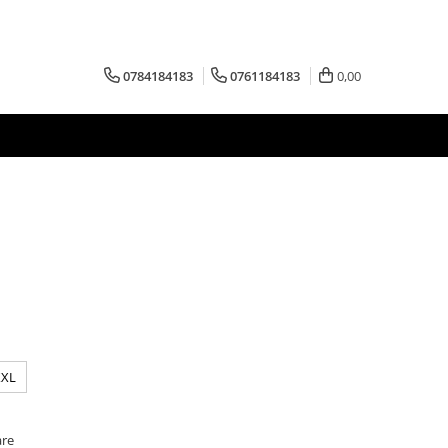
0784184183
0761184183
0,00
XXL
are