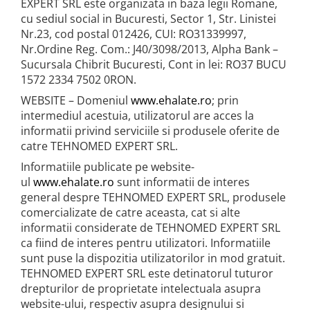
EXPERT SRL este organizata in baza legii Romane,
cu sediul social in Bucuresti, Sector 1, Str. Linistei
Nr.23, cod postal 012426, CUI: RO31339997,
Nr.Ordine Reg. Com.: J40/3098/2013, Alpha Bank –
Sucursala Chibrit Bucuresti, Cont in lei: RO37 BUCU
1572 2334 7502 0RON.
WEBSITE – Domeniul
www.ehalate.ro
; prin
intermediul acestuia, utilizatorul are acces la
informatii privind serviciile si produsele oferite de
catre TEHNOMED EXPERT SRL.
Informatiile publicate pe website-
ul
www.ehalate.ro
sunt informatii de interes
general despre TEHNOMED EXPERT SRL, produsele
comercializate de catre aceasta, cat si alte
informatii considerate de TEHNOMED EXPERT SRL
ca fiind de interes pentru utilizatori. Informatiile
sunt puse la dispozitia utilizatorilor in mod gratuit.
TEHNOMED EXPERT SRL este detinatorul tuturor
drepturilor de proprietate intelectuala asupra
website-ului, respectiv asupra designului si