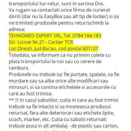
transportului tur-retur, sunt in sarcina Dvs.
Va rugam sa contactati orice firma de curierat
doriti (dar nu la EasyBox sau alt tip de locker) si sa
ne trimiteti produsele pentru retur/schimb la
adresa:
TEHNOMED EXPERT SRL, Tel. 0784.184.183
Str. Uzinei Nr.21 - Cartier TCR
Loc.Onesti, Jud.Bacau, cod postal 601127
Totodata, va informam ca nu primim colete cu
plata transportului la noi sau cu cerere de
ramburs.
Produsele nu trebuie sa: fie purtate, spalate, sa fie
murdare sau sa aiba orice alte modificari sau
mirosuri, si sa contina etichetele si accesoriile cu
care au fost trimise.
** !!! In cazul sabotilor, cutia in care au fost trimisi
trebuie sa fie intacta si sa insoteasca produsul
returnat, fara alte deteriorari sau etichete lipite,
scoch, marker, etc. Cutia cu sabotii returnati
trebuie pusa in alt ambalaj - de plastic sau carton,