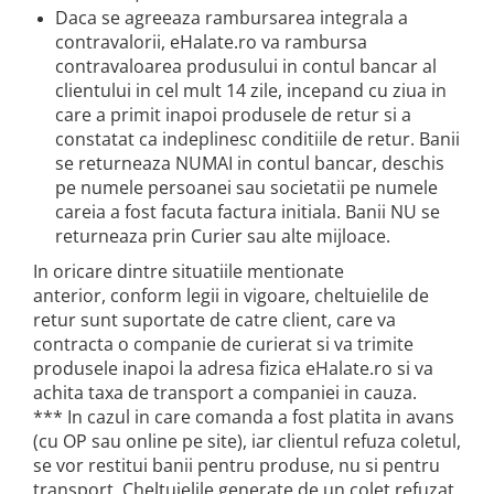
Daca se agreeaza rambursarea integrala a
contravalorii, eHalate.ro va rambursa
contravaloarea produsului in contul bancar al
clientului in cel mult 14 zile, incepand cu ziua in
care a primit inapoi produsele de retur si a
constatat ca indeplinesc conditiile de retur. Banii
se returneaza NUMAI in contul bancar, deschis
pe numele persoanei sau societatii pe numele
careia a fost facuta factura initiala. Banii NU se
returneaza prin Curier sau alte mijloace.
In oricare dintre situatiile mentionate
anterior, conform legii in vigoare, cheltuielile de
retur sunt suportate de catre client, care va
contracta o companie de curierat si va trimite
produsele inapoi la adresa fizica eHalate.ro si va
achita taxa de transport a companiei in cauza.
*** In cazul in care comanda a fost platita in avans
(cu OP sau online pe site), iar clientul refuza coletul,
se vor restitui banii pentru produse, nu si pentru
transport. Cheltuielile generate de un colet refuzat