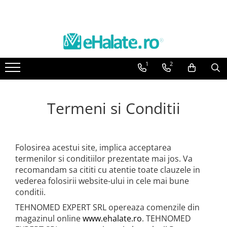
Costume Medicale
Bluze Medicale
Halate medicale
Fuste, Sarafane
Veste, Jachete
Articole din Polar
HoReCa
Bluze Unisex
Bluze unisex cu imprimeuri
Halate Bianca
Sarafane Mira
Veste de lucru
Jachete de lucru
Sorturi restaurante
1
2
Pantaloni Unisex
Bluze Maria
Bluze Maria
Fuste medicale
Jachete de lucru
Veste de lucru
Tricouri de lucru
Costume Unisex
Bluze medicale uni
Halate medicale femei
Sarafane medicale
Halate medicale polar - unisex
Halate medicale barbati
Termeni si Conditii
Halate medicale P2 cu fluturas
Halate medicale cu nasturi
Halate medicale cu fermoar
Folosirea acestui site, implica acceptarea
termenilor si conditiilor prezentate mai jos. Va
Halate medicale polar - unisex
recomandam sa cititi cu atentie toate clauzele in
Halate medicale albe
vederea folosirii website-ului in cele mai bune
conditii.
TEHNOMED EXPERT SRL opereaza comenzile din
magazinul online
www.ehalate.ro
. TEHNOMED