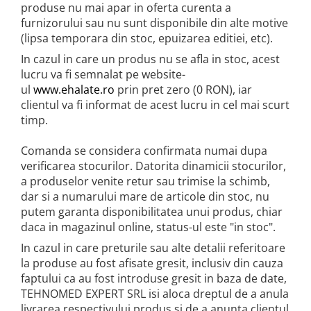
produse nu mai apar in oferta curenta a
furnizorului sau nu sunt disponibile din alte motive
(lipsa temporara din stoc, epuizarea editiei, etc).
In cazul in care un produs nu se afla in stoc, acest
lucru va fi semnalat pe website-
ul
www.ehalate.ro
prin pret zero (0 RON), iar
clientul va fi informat de acest lucru in cel mai scurt
timp.
Comanda se considera confirmata numai dupa
verificarea stocurilor. Datorita dinamicii stocurilor,
a produselor venite retur sau trimise la schimb,
dar si a numarului mare de articole din stoc, nu
putem garanta disponibilitatea unui produs, chiar
daca in magazinul online, status-ul este "in stoc".
In cazul in care preturile sau alte detalii referitoare
la produse au fost afisate gresit, inclusiv din cauza
faptului ca au fost introduse gresit in baza de date,
TEHNOMED EXPERT SRL isi aloca dreptul de a anula
livrarea respectivului produs si de a anunta clientul