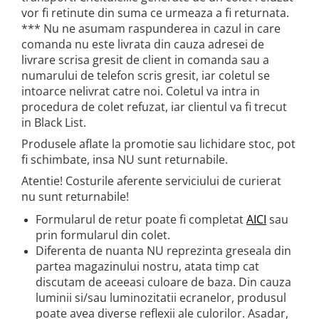
vor fi retinute din suma ce urmeaza a fi returnata.
*** Nu ne asumam raspunderea in cazul in care
comanda nu este livrata din cauza adresei de
livrare scrisa gresit de client in comanda sau a
numarului de telefon scris gresit, iar coletul se
intoarce nelivrat catre noi. Coletul va intra in
procedura de colet refuzat, iar clientul va fi trecut
in Black List.
Produsele aflate la promotie sau lichidare stoc, pot
fi schimbate, insa NU sunt returnabile.
Atentie! Costurile aferente serviciului de curierat
nu sunt returnabile!
Formularul de retur poate fi completat
AICI
sau
prin formularul din colet.
Diferenta de nuanta NU reprezinta greseala din
partea magazinului nostru, atata timp cat
discutam de aceeasi culoare de baza. Din cauza
luminii si/sau luminozitatii ecranelor, produsul
poate avea diverse reflexii ale culorilor. Asadar,