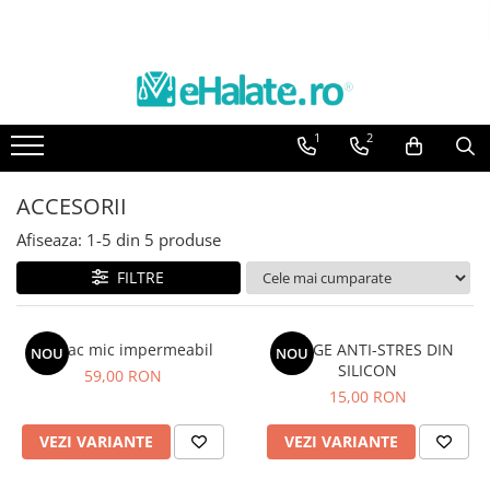
Toate Produsele
Costume Medicale
1
2
Bluze Unisex
Pantaloni Unisex
ACCESORII
Costume Unisex
Afiseaza:
1-
5
din
5
produse
Bluze Medicale
Bluze unisex cu imprimeuri
FILTRE
Bluze Maria
Bluze medicale uni
Rucsac mic impermeabil
MINGE ANTI-STRES DIN
NOU
NOU
SILICON
59,00 RON
Halate medicale
15,00 RON
Halate Bianca
Bluze Maria
VEZI VARIANTE
VEZI VARIANTE
Halate medicale femei