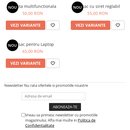
Halate medicale barbati
Geanta multifunctionala
Rucsac cu siret reglabil
NOU
NOU
50,00 RON
55,00 RON
Halate medicale P2 cu fluturas
Halate medicale cu nasturi
VEZI VARIANTE
VEZI VARIANTE
Halate medicale cu fermoar
Halate medicale polar - unisex
Rucsac pentru Laptop
NOU
Halate medicale albe
65,00 RON
Fuste, Sarafane
VEZI VARIANTE
Sarafane Mira
Fuste medicale
Sarafane medicale
Newsletter
Nu rata ofertele si promotiile noastre
Veste, Jachete
Veste de lucru
Jachete de lucru
Vreau sa primesc newsletter cu promotiile
Articole din Polar
magazinului. Afla mai multe in
Politica de
Confidentialitate
Jachete de lucru