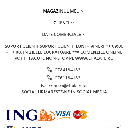
Veste de lucru
MAGAZINUL MEU
Halate medicale polar - unisex
CLIENTI
HoReCa
Sorturi restaurante
DATE COMERCIALE
Tricouri de lucru
SUPORT CLIENTI
SUPORT CLIENTI: LUNI – VINERI => 09:00
Saboti medicali
– 17:00, IN ZILELE LUCRATOARE *** COMENZILE ONLINE
Bonete
POT FI FACUTE NON-STOP PE WWW.EHALATE.RO
ACCESORII
0784184183
Noutati
0761184183
contact@ehalate.ro
SOCIAL
URMARESTE-NE IN SOCIAL MEDIA