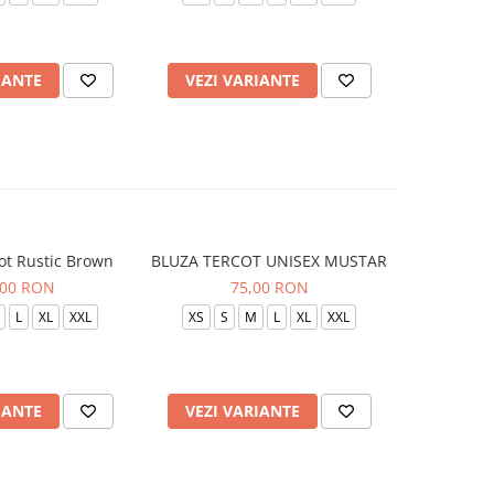
IANTE
VEZI VARIANTE
VEZI 
ot Rustic Brown
BLUZA TERCOT UNISEX MUSTAR
BLUZA TE
,00 RON
75,00 RON
L
XL
XXL
XS
S
M
L
XL
XXL
XS
S
IANTE
VEZI VARIANTE
VEZI 