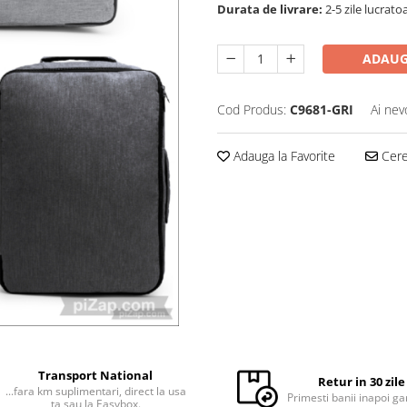
Durata de livrare:
2-5 zile lucrato
ADAUG
Cod Produs:
C9681-GRI
Ai nev
Adauga la Favorite
Cere 
Transport National
Retur in 30 zile
...fara km suplimentari, direct la usa
Primesti banii inapoi ga
ta sau la Easybox.