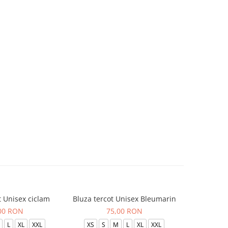
t Unisex ciclam
Bluza tercot Unisex Bleumarin
Bluza t
00 RON
75,00 RON
L
XL
XXL
XS
S
M
L
XL
XXL
XS
S