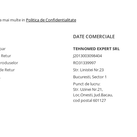
la mai multe in
Politica de Confidentialitate
DATE COMERCIALE
par
TEHNOMED EXPERT SRL
e Retur
J2013003098404
Produselor
RO31339997
de Retur
Str. Linistei Nr.23
L
Bucuresti, Sector 1
Punct de lucru:
Str. Uzinei Nr.21,
Loc.Onesti, Jud.Bacau,
cod postal 601127