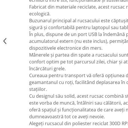
Fabricat din materiale reciclate, acest rucsac
ecologică.
Buzunarul principal al rucsacului este căptușit
sigură și confortabilă pentru laptopul sau tabl
În plus, dispune de un port USB la îndemână 
acumulatorul extern (nu este inclus), permițâ
dispozitivele electronice din mers.
Mânerele și partea din spate a rucsacului sunt
confort optim pe tot parcursul zilei, chiar și 
încărcături grele.
Cureaua pentru transport vă oferă opțiunea d
geamantanul cu roți, facilitând deplasarea în 
stațiilor.
Cu designul său solid, acest rucsac combină stil
este vorba de muncă, întâlniri sau călătorii, a
oferă spațiul și funcționalitatea de care aveți
dumneavoastră tot ce aveți nevoie.
Alegeți rucsacul din poliester reciclat 300D RP