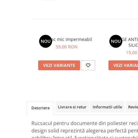
Veste de lucru
Halate medicale polar - unisex
HoReCa
Sorturi restaurante
Rucsac mic impermeabil
MINGE ANTI
NOU
NOU
Tricouri de lucru
SILI
59,00 RON
Saboti medicali
15,00
Bonete
VEZI VARIANTE
VEZI VARIA
ACCESORII
Noutati
Livrare si retur
Informatii utile
Revi
Descriere
Rucsacul pentru documente din poliester reci
design solid reprezintă alegerea perfectă pen
echilibru între stil, funcționalitate și sustenabil