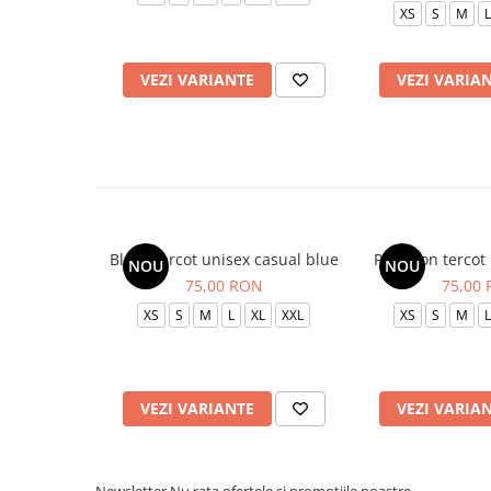
XS
S
M
L
VEZI VARIANTE
VEZI VARIA
Bluza tercot unisex casual blue
Pantalon tercot
NOU
NOU
75,00 RON
75,00
XS
S
M
L
XL
XXL
XS
S
M
L
VEZI VARIANTE
VEZI VARIA
Newsletter
Nu rata ofertele si promotiile noastre