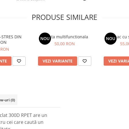
PRODUSE SIMILARE
-STRES DIN
Geanta multifunctionala
Rucsac cu s
NOU
NOU
CON
50,00 RON
55,
 RON
NTE
VEZI VARIANTE
VEZI VARI
ew-uri
(0)
clat 300D RPET are un
tru cei care caută un
itate.