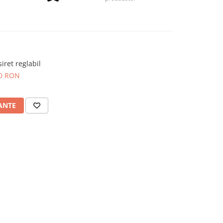
iret reglabil
00 RON
ANTE