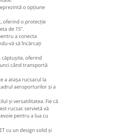
 reprezintă o opțiune
, oferind o protecție
eta de 15".
pentru a conecta
ndu-vă să încărcați
 căptușite, oferind
atunci când transportă
e a atașa rucsacul la
cadrul aeroporturilor și a
ul și versatilitatea. Fie că
cest rucsac servietă vă
 nevoie pentru a lua cu
ET cu un design solid și