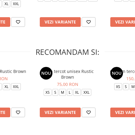
XL
XXL
NTE
VEZI VARIANTE
VEZI VAR
RECOMANDAM SI:
 Rustic Brown
Bluza tercot unisex Rustic
Costum terc
NOU
NOU
Brown
 RON
150
75,00 RON
XL
XXL
XS
S
M
XS
S
M
L
XL
XXL
NTE
VEZI VARIANTE
VEZI VAR