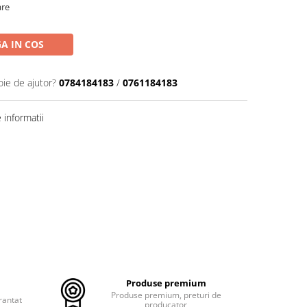
are
A IN COS
oie de ajutor?
0784184183
/
0761184183
informatii
Produse premium
Produse premium, preturi de
rantat
producator