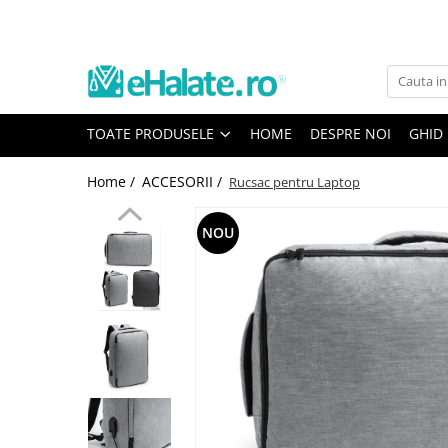
Toate Produsele
Costume Medicale
TOATE PRODUSELE
HOME
DESPRE NOI
GHID
Bluze Unisex
Pantaloni Unisex
Home /
ACCESORII /
Rucsac pentru Laptop
Costume Unisex
Bluze Medicale
NOU
Bluze unisex cu imprimeuri
Bluze Maria
Bluze medicale uni
Halate medicale
Halate Bianca
Bluze Maria
Halate medicale femei