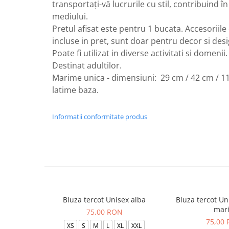
transportați-vă lucrurile cu stil, contribuind în
mediului.
Pretul afisat este pentru 1 bucata. Accesoriile 
incluse in pret, sunt doar pentru decor si des
Poate fi utilizat in diverse activitati si domenii.
Destinat adultilor.
Marime unica - dimensiuni: 29 cm / 42 cm / 11
latime baza.
Informatii conformitate produs
Bluza tercot Unisex alba
Bluza tercot Un
mar
75,00 RON
75,00
XS
S
M
L
XL
XXL