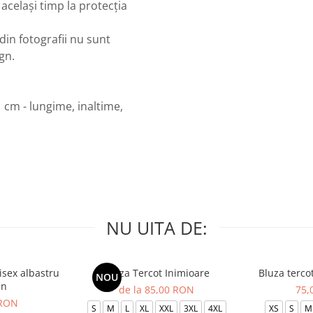
 același timp la protecția
din fotografii nu sunt
ign.
 cm - lungime, inaltime,
NU UITA DE:
isex albastru
Bluza Tercot Inimioare
Bluza terco
NOU
in
de la 85,00 RON
75,
 RON
S
M
L
XL
XXL
3XL
4XL
XS
S
M