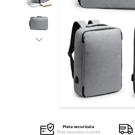
Halate medicale barbati
Halate medicale P2 cu fluturas
Halate medicale cu nasturi
Halate medicale cu fermoar
Halate medicale polar - unisex
Halate medicale albe
Fuste, Sarafane
Sarafane Mira
Fuste medicale
Sarafane medicale
Veste, Jachete
Veste de lucru
Distribuie
Jachete de lucru
pe
Articole din Polar
Facebook
Plata securizata
Jachete de lucru
Plata securizata cu cardul