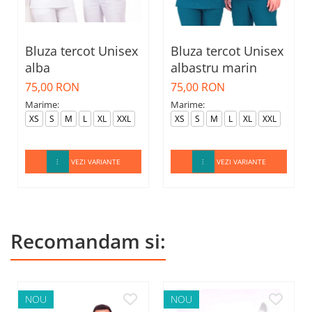
Bluza tercot Unisex
Bluza tercot Unisex
alba
albastru marin
75,00 RON
75,00 RON
Marime:
Marime:
XS
S
M
L
XL
XXL
XS
S
M
L
XL
XXL
VEZI VARIANTE
VEZI VARIANTE
Recomandam si:
NOU
NOU