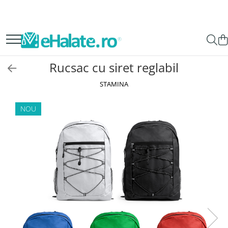
Toate Produsele
Costume Medicale
Rucsac cu siret reglabil
Bluze Unisex
STAMINA
Pantaloni Unisex
Costume Unisex
NOU
Bluze Medicale
Bluze unisex cu imprimeuri
Bluze Maria
Bluze medicale uni
Halate medicale
Halate Bianca
Bluze Maria