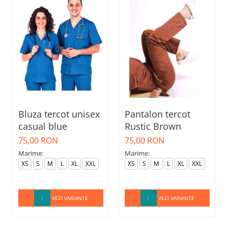
Bluza tercot unisex
Pantalon tercot
casual blue
Rustic Brown
75,00 RON
75,00 RON
Marime:
Marime:
XS
S
M
L
XL
XXL
XS
S
M
L
XL
XXL
VEZI VARIANTE
VEZI VARIANTE