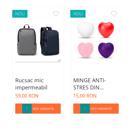
NOU
NOU
Rucsac mic
MINGE ANTI-
impermeabil
STRES DIN
m
SILICON
59,00 RON
15,00 RON
5
VEZI VARIANTE
VEZI VARIANTE