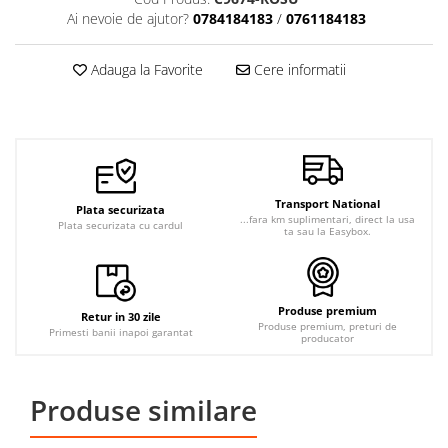
Jachete de lucru
Ai nevoie de ajutor?
0784184183
/
0761184183
Articole din Polar
Adauga la Favorite
Cere informatii
Jachete de lucru
Veste de lucru
Halate medicale polar -
unisex
HoReCa
Transport National
Plata securizata
Sorturi restaurante
...fara km suplimentari, direct la usa
Plata securizata cu cardul
ta sau la Easybox.
Tricouri de lucru
Saboti medicali
Bonete
Produse premium
Retur in 30 zile
Produse premium, preturi de
Primesti banii inapoi garantat
ACCESORII
producator
Noutati
Produse similare