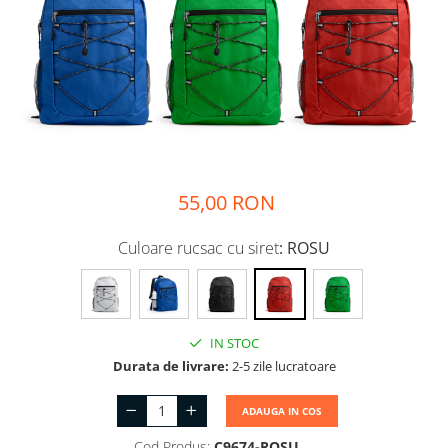
Halate medicale femei
Halate medicale barbati
Halate medicale P2 cu
fluturas
Halate medicale cu nasturi
Halate medicale cu fermoar
Halate medicale polar -
55,00 RON
unisex
Halate medicale albe
Culoare rucsac cu siret
: ROSU
Fuste, Sarafane
Sarafane Mira
Fuste medicale
IN STOC
Durata de livrare:
2-5 zile lucratoare
Sarafane medicale
Veste, Jachete
ADAUGA IN COS
Veste de lucru
Cod Produs:
C9674-ROSU