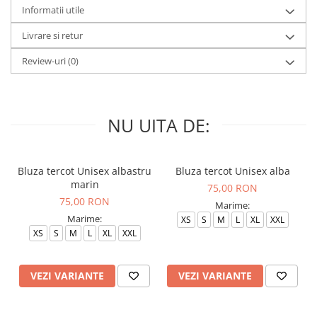
Informatii utile
Livrare si retur
Review-uri
(0)
NU UITA DE:
Bluza tercot Unisex albastru
Bluza tercot Unisex alba
marin
75,00 RON
75,00 RON
Marime:
Marime:
XS
S
M
L
XL
XXL
XS
S
M
L
XL
XXL
VEZI VARIANTE
VEZI VARIANTE