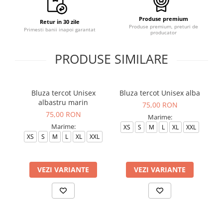
Produse premium
Retur in 30 zile
Produse premium, preturi de
Primesti banii inapoi garantat
producator
PRODUSE SIMILARE
Bluza tercot Unisex
Bluza tercot Unisex alba
albastru marin
75,00 RON
75,00 RON
Marime:
Marime:
XS
S
M
L
XL
XXL
XS
S
M
L
XL
XXL
VEZI VARIANTE
VEZI VARIANTE