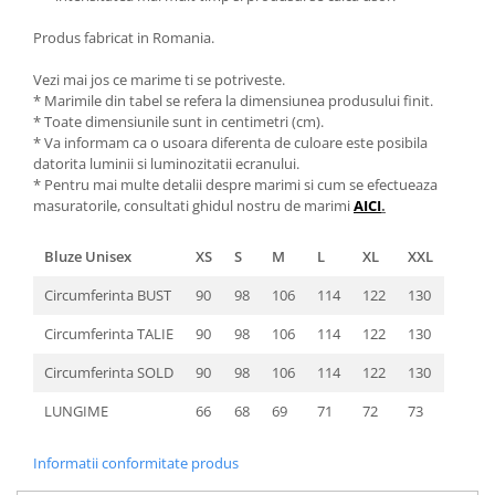
Produs fabricat in Romania.
Vezi mai jos ce marime ti se potriveste.
* Marimile din tabel se refera la dimensiunea produsului finit.
* Toate dimensiunile sunt in centimetri (cm).
* Va informam ca o usoara diferenta de culoare este posibila
datorita luminii si luminozitatii ecranului.
* Pentru mai multe detalii despre marimi si cum se efectueaza
masuratorile, consultati ghidul nostru de marimi
AICI
.
Bluze Unisex
XS
S
M
L
XL
XXL
Circumferinta BUST
90
98
106
114
122
130
Circumferinta TALIE
90
98
106
114
122
130
Circumferinta SOLD
90
98
106
114
122
130
LUNGIME
66
68
69
71
72
73
Informatii conformitate produs