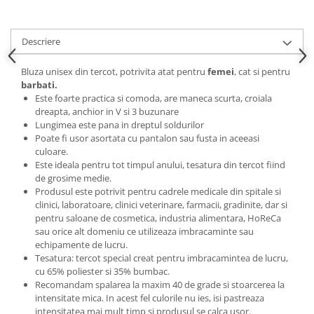
Descriere
Bluza unisex din tercot, potrivita atat pentru
femei
, cat si pentru
barbati.
Este foarte practica si comoda, are maneca scurta, croiala
dreapta, anchior in V si 3 buzunare
Lungimea este pana in dreptul soldurilor
Poate fi usor asortata cu pantalon sau fusta in aceeasi
culoare.
Este ideala pentru tot timpul anului, tesatura din tercot fiind
de grosime medie.
Produsul este potrivit pentru cadrele medicale din spitale si
clinici, laboratoare, clinici veterinare, farmacii, gradinite, dar si
pentru saloane de cosmetica, industria alimentara, HoReCa
sau orice alt domeniu ce utilizeaza imbracaminte sau
echipamente de lucru.
Tesatura: tercot special creat pentru imbracamintea de lucru,
cu 65% poliester si 35% bumbac.
Recomandam spalarea la maxim 40 de grade si stoarcerea la
intensitate mica. In acest fel culorile nu ies, isi pastreaza
intensitatea mai mult timp si produsul se calca usor.