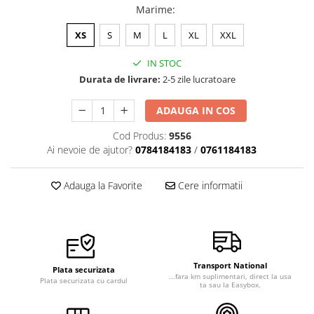
Marime
:
XS
S
M
L
XL
XXL
IN STOC
Durata de livrare:
2-5 zile lucratoare
ADAUGA IN COS
Cod Produs:
9556
Ai nevoie de ajutor?
0784184183
/
0761184183
Adauga la Favorite
Cere informatii
Transport National
Plata securizata
...fara km suplimentari, direct la usa
Plata securizata cu cardul
ta sau la Easybox.