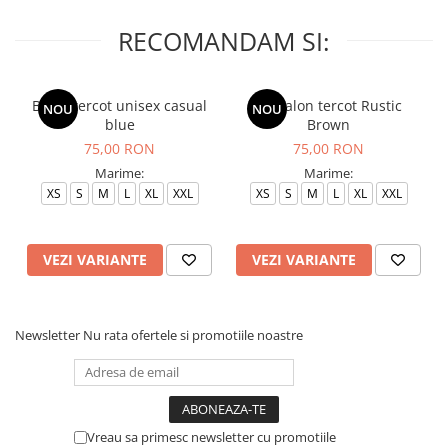
RECOMANDAM SI:
Bluza tercot unisex casual
Pantalon tercot Rustic
NOU
NOU
blue
Brown
75,00 RON
75,00 RON
Marime:
Marime:
XS
S
M
L
XL
XXL
XS
S
M
L
XL
XXL
VEZI VARIANTE
VEZI VARIANTE
Newsletter
Nu rata ofertele si promotiile noastre
Vreau sa primesc newsletter cu promotiile