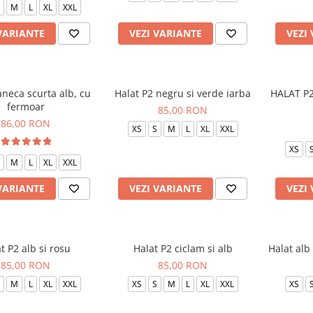
M
L
XL
XXL
VARIANTE
VEZI VARIANTE
VEZI
neca scurta alb, cu
Halat P2 negru si verde iarba
HALAT P2
fermoar
85,00 RON
86,00 RON
XS
S
M
L
XL
XXL
XS
M
L
XL
XXL
VARIANTE
VEZI VARIANTE
VEZI
t P2 alb si rosu
Halat P2 ciclam si alb
Halat alb
85,00 RON
85,00 RON
M
L
XL
XXL
XS
S
M
L
XL
XXL
XS