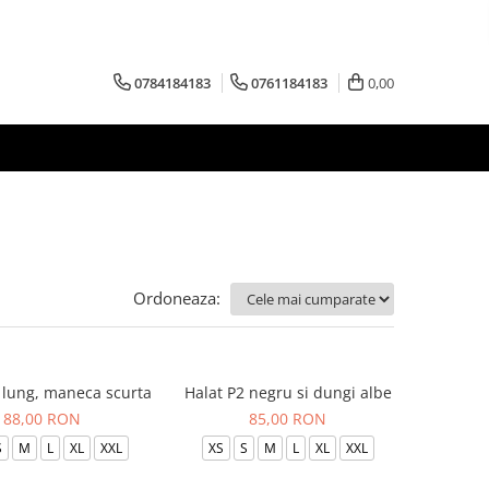
0784184183
0761184183
0,00
Ordoneaza:
b lung, maneca scurta
Halat P2 negru si dungi albe
88,00 RON
85,00 RON
S
M
L
XL
XXL
XS
S
M
L
XL
XXL