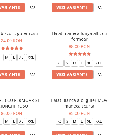
 VARIANTE
VEZI VARIANTE
lb scurt, guler rosu
Halat maneca lunga alb, cu
fermoar
84,00 RON
88,00 RON
S
M
L
XL
XXL
XS
S
M
L
XL
XXL
 VARIANTE
VEZI VARIANTE
ALB CU FERMOAR SI
Halat Bianca alb, guler MOV,
RIUNGHI ROSU
maneca scurta
86,00 RON
85,00 RON
S
M
L
XL
XXL
XS
S
M
L
XL
XXL