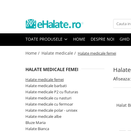
Toate Produsele
Costume Medicale
TOATE PRODUSELE
HOME
DESPRE NOI
GHID
Bluze Unisex
Pantaloni Unisex
Home /
Halate medicale /
Halate medicale femei
Costume Unisex
Bluze Medicale
Halate
HALATE MEDICALE FEMEI
Bluze unisex cu imprimeuri
Afiseaza:
Halate medicale femei
Bluze Maria
Halate medicale barbati
Halate medicale P2 cu fluturas
Bluze medicale uni
Halate medicale cu nasturi
Halate medicale
Halate medicale cu fermoar
Halat 
Halate Bianca
Halate medicale polar - unisex
Halate medicale albe
Bluze Maria
Bluze Maria
Halate medicale femei
Halate Bianca