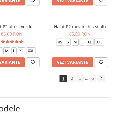
 VARIANTE
VEZI VARIANTE
t P2 alb si verde
Halat P2 mov inchis si alb
85,00 RON
85,00 RON
XS
S
M
L
XL
XXL
S
M
L
XL
XXL
 VARIANTE
VEZI VARIANTE
1
2
3
6
...
modele