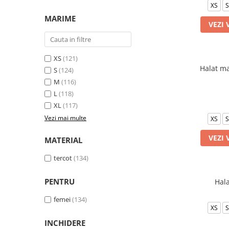
XS
S
Halate medicale barbati
MARIME
VEZI 
Halate medicale P2 cu fluturas
Halate medicale cu nasturi
Halate medicale cu fermoar
XS
(121)
Halat ma
S
(124)
Halate medicale polar - unisex
M
(116)
Halate medicale albe
L
(118)
Fuste, Sarafane
XL
(117)
Sarafane Mira
Vezi mai multe
XS
S
Fuste medicale
VEZI 
MATERIAL
Sarafane medicale
tercot
(134)
Veste, Jachete
Veste de lucru
PENTRU
Hala
Jachete de lucru
femei
(134)
XS
S
Articole din Polar
INCHIDERE
Jachete de lucru