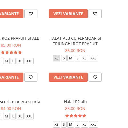
 VARIANTE
VEZI VARIANTE
 ROZ PRAFUIT SI ALB
HALAT ALB CU FERMOAR SI
TRIUNGHI ROZ PRAFUIT
85,00 RON
86,00 RON
XS
S
M
L
XL
XXL
S
M
L
XL
XXL
 VARIANTE
VEZI VARIANTE
 scurt, maneca scurta
Halat P2 alb
84,00 RON
85,00 RON
S
M
L
XL
XXL
XS
S
M
L
XL
XXL