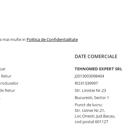
la mai multe in
Politica de Confidentialitate
DATE COMERCIALE
par
TEHNOMED EXPERT SRL
e Retur
J2013003098404
Produselor
RO31339997
de Retur
Str. Linistei Nr.23
L
Bucuresti, Sector 1
Punct de lucru:
Str. Uzinei Nr.21,
Loc.Onesti, Jud.Bacau,
cod postal 601127