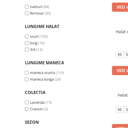
Veste de lucru
nasturi
(84)
VEZI 
fermoar
(50)
Halate medicale polar - unisex
HoReCa
LUNGIME HALAT
Sorturi restaurante
Halat 
scurt
(106)
Tricouri de lucru
lung
(16)
Saboti medicali
3/4
(12)
XS
S
Bonete
LUNGIME MANECA
ACCESORII
VEZI 
Noutati
maneca scurta
(110)
maneca lunga
(24)
COLECTIA
Hala
Lavanda
(15)
Craciun
(3)
XS
S
SEZON