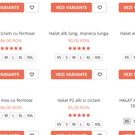
VARIANTE
VEZI VARIANTE
VEZI
ciclam cu fermoar
Halat alb lung, maneca lunga
Halat a
86,00 RON
90,00 RON
M
L
XL
XXL
XS
S
M
L
XL
XXL
XS
VARIANTE
VEZI VARIANTE
VEZI
t mov cu fermoar
Halat P2 alb si ciclam
HALAT 
T
86,00 RON
85,00 RON
M
L
XL
XXL
XS
XS
S
M
L
XL
XXL