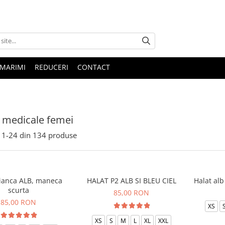
 MARIMI
REDUCERI
CONTACT
 medicale femei
1-
24
din
134
produse
Bianca ALB, maneca
HALAT P2 ALB SI BLEU CIEL
Halat al
scurta
85,00 RON
85,00 RON
XS
XS
S
M
L
XL
XXL