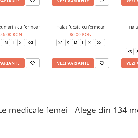
VARIANTE
VEZI VARIANTE
VEZI
leumarin cu fermoar
Halat fucsia cu fermoar
Hala
86,00 RON
86,00 RON
M
L
XL
XXL
XS
S
M
L
XL
XXL
XS
VARIANTE
VEZI VARIANTE
VEZI
te medicale femei - Alege din 134 