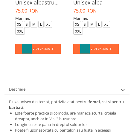
Unisex albastru
Unisex alba
U
marin
75,00 RON
75,00 RON
7
Marime:
Marime:
M
XS
S
M
L
XL
XS
S
M
L
XL
XXL
XXL
VEZI VARIANTE
VEZI VARIANTE
Descriere
Bluza unisex din tercot, potrivita atat pentru
femei
, cat si pentru
barbati.
Este foarte practica si comoda, are maneca scurta, croiala
dreapta, anchior in V si 3 buzunare
Lungimea este pana in dreptul soldurilor
Poate fi usor asortata cu pantalon sau fusta in aceeasi