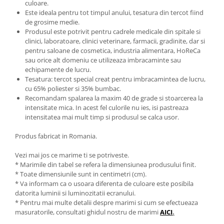
culoare.
Este ideala pentru tot timpul anului, tesatura din tercot fiind
de grosime medie.
Produsul este potrivit pentru cadrele medicale din spitale si
clinici, laboratoare, clinici veterinare, farmacii, gradinite, dar si
pentru saloane de cosmetica, industria alimentara, HoReCa
sau orice alt domeniu ce utilizeaza imbracaminte sau
echipamente de lucru.
Tesatura: tercot special creat pentru imbracamintea de lucru,
cu 65% poliester si 35% bumbac.
Recomandam spalarea la maxim 40 de grade si stoarcerea la
intensitate mica. In acest fel culorile nu ies, isi pastreaza
intensitatea mai mult timp si produsul se calca usor.
Produs fabricat in Romania.
Vezi mai jos ce marime ti se potriveste.
* Marimile din tabel se refera la dimensiunea produsului finit.
* Toate dimensiunile sunt in centimetri (cm).
* Va informam ca o usoara diferenta de culoare este posibila
datorita luminii si luminozitatii ecranului.
* Pentru mai multe detalii despre marimi si cum se efectueaza
masuratorile, consultati ghidul nostru de marimi
AICI
.