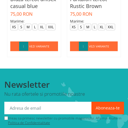
casual blue
Rustic Brown
75,00 RON
75,00 RON
Marime:
Marime:
XS
S
M
L
XL
XXL
XS
S
M
L
XL
XXL
VEZI VARIANTE
VEZI VARIANTE
Newsletter
Nu rata ofertele si promotiile noastre
Vreau sa primesc newsletter cu promotiile magazinului. Afla mai multe in
Politica de Confidentialitate