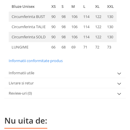
Bluze Unisex
XS
S
M
L
XL
XXL
Circumferinta BUST
90
98
106
114
122
130
Circumferinta TALIE
90
98
106
114
122
130
Circumferinta SOLD
90
98
106
114
122
130
LUNGIME
66
68
69
71
72
73
Informatii conformitate produs
Informatii utile
Livrare si retur
Review-uri
(0)
Nu uita de: