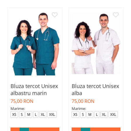
Bluza tercot Unisex
Bluza tercot Unisex
albastru marin
alba
75,00 RON
75,00 RON
Marime:
Marime:
XS
S
M
L
XL
XXL
XS
S
M
L
XL
XXL