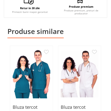
Produse premium
Retur in 30 zile
Produse premium, preturi de
Primesti banii inapoi garantat
producator
Produse similare
Bluza tercot
Bluza tercot
B