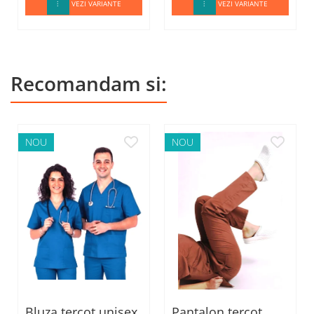
VEZI VARIANTE
VEZI VARIANTE
Recomandam si:
NOU
NOU
Bluza tercot unisex
Pantalon tercot