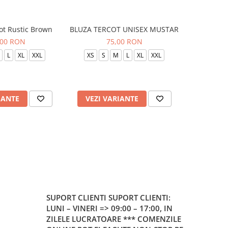
ot Rustic Brown
BLUZA TERCOT UNISEX MUSTAR
BLUZA TE
,00 RON
75,00 RON
L
XL
XXL
XS
S
M
L
XL
XXL
XS
S
IANTE
VEZI VARIANTE
VEZI 
SUPORT CLIENTI
SUPORT CLIENTI:
LUNI – VINERI => 09:00 – 17:00, IN
ZILELE LUCRATOARE *** COMENZILE