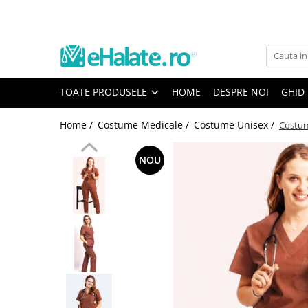
Toate Produsele
Costume Medicale
TOATE PRODUSELE
HOME
DESPRE NOI
GHID
Bluze Unisex
Pantaloni Unisex
Home /
Costume Medicale /
Costume Unisex /
Costum
Costume Unisex
Bluze Medicale
NOU
Bluze unisex cu imprimeuri
Bluze Maria
Bluze medicale uni
Halate medicale
Halate Bianca
Bluze Maria
Halate medicale femei