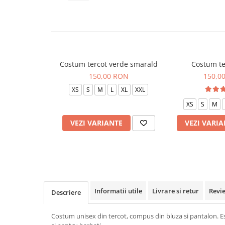
Veste de lucru
Halate medicale polar - unisex
HoReCa
Sorturi restaurante
Costum tercot verde smarald
Costum te
Tricouri de lucru
150,00 RON
150,0
Saboti medicali
XS
S
M
L
XL
XXL
Bonete
XS
S
M
ACCESORII
VEZI VARIANTE
VEZI VARIA
Noutati
Informatii utile
Livrare si retur
Revi
Descriere
Costum unisex din tercot, compus din bluza si pantalon. Est