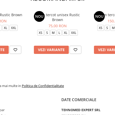
 Rustic Brown
Bluza tercot unisex Rustic
Costum terc
NOU
NOU
Brown
 RON
150
75,00 RON
XL
XXL
XS
S
M
XS
S
M
L
XL
XXL
NTE
VEZI VARIANTE
VEZI VAR
la mai multe in
Politica de Confidentialitate
DATE COMERCIALE
par
TEHNOMED EXPERT SRL