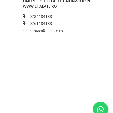
ONLINE POT FI FACUTE NON-STOP PE
WWW.EHALATE.RO
0784184183
0761184183
contact@ehalate.ro