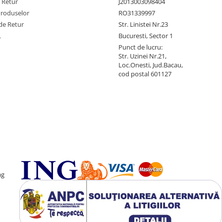
e Retur
J2013003098404
Produselor
RO31339997
de Retur
Str. Linistei Nr.23
L
Bucuresti, Sector 1
Punct de lucru:
Str. Uzinei Nr.21,
Loc.Onesti, Jud.Bacau,
cod postal 601127
ag