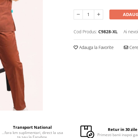
ADAUG
Cod Produs:
C9828-XL
Ai nevo
Adauga la Favorite
Cere 
Transport National
Retur in 30 zile
...fara km suplimentari, direct la usa
Primesti banii inapoi ga
ta sau la Easybox.