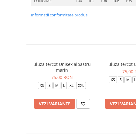
LUNGIME
100
102
104
106
108
Informatii conformitate produs
Bluza tercot Unisex albastru
Bluza tercot 
marin
75,00
75,00 RON
XS
S
M
L
XS
S
M
L
XL
XXL
VEZI VARIANTE
VEZI VARIA