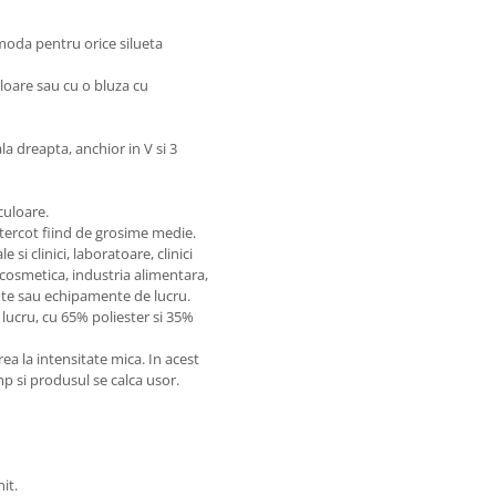
comoda pentru orice silueta
uloare sau cu o bluza cu
a dreapta, anchior in V si 3
culoare.
 tercot fiind de grosime medie.
si clinici, laboratoare, clinici
 cosmetica, industria alimentara,
te sau echipamente de lucru.
lucru, cu 65% poliester si 35%
 la intensitate mica. In acest
imp si produsul se calca usor.
it.