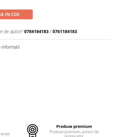
A IN COS
ie de ajutor?
0784184183
/
0761184183
informatii
Produse premium
Produse premium, preturi de
rantat
producator