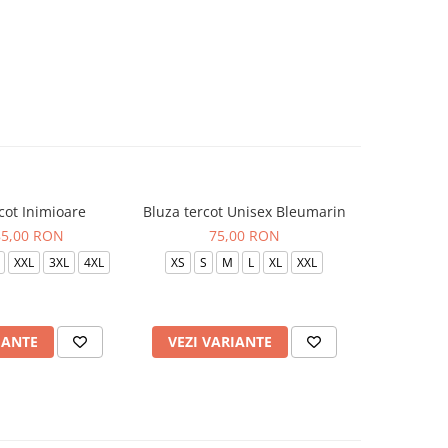
cot Inimioare
Bluza tercot Unisex Bleumarin
Bluza t
85,00 RON
75,00 RON
XXL
3XL
4XL
XS
S
M
L
XL
XXL
XS
S
IANTE
VEZI VARIANTE
VEZI 