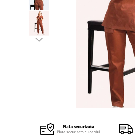
Halate medicale barbati
Halate medicale P2 cu fluturas
Halate medicale cu nasturi
Halate medicale cu fermoar
Halate medicale polar - unisex
Halate medicale albe
Fuste, Sarafane
Sarafane Mira
Fuste medicale
Sarafane medicale
Veste, Jachete
Veste de lucru
Distribuie
Jachete de lucru
pe
Articole din Polar
Facebook
Plata securizata
Jachete de lucru
Plata securizata cu cardul