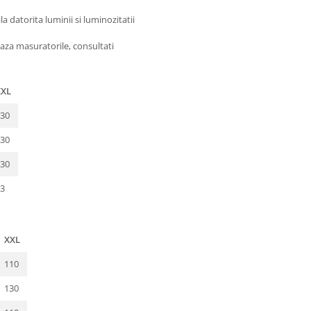
 datorita luminii si luminozitatii
aza masuratorile, consultati
XXL
30
30
30
3
XXL
110
130