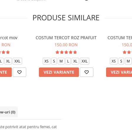
PRODUSE SIMILARE
rcot mov
COSTUM TERCOT ROZ PRAFUIT
COSTUM TE
0 RON
150,00 RON
150,
L
XL
XXL
XS
S
M
L
XL
XXL
XS
S
M
NTE
VEZI VARIANTE
VEZI VARI
ew-uri
(0)
e potrivit atat pentru femei, cat