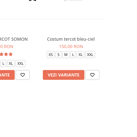
RCOT SOMON
Costum tercot bleu-ciel
Costum ter
00 RON
150,00 RON
150
XS
S
M
L
XL
XXL
XS
S
L
XL
XXL
ANTE
VEZI VARIANTE
VEZI VAR