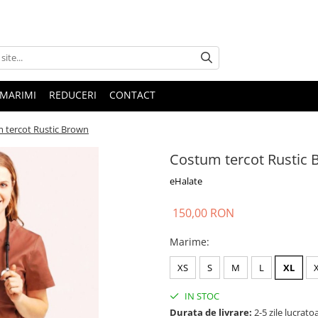
 MARIMI
REDUCERI
CONTACT
 tercot Rustic Brown
Costum tercot Rustic
eHalate
150,00 RON
Marime
:
XS
S
M
L
XL
IN STOC
Durata de livrare:
2-5 zile lucrato