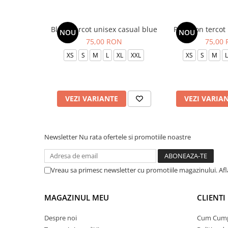
Bluza tercot unisex casual blue
Pantalon tercot
NOU
NOU
75,00 RON
75,00
XS
S
M
L
XL
XXL
XS
S
M
L
VEZI VARIANTE
VEZI VARIA
Newsletter
Nu rata ofertele si promotiile noastre
Vreau sa primesc newsletter cu promotiile magazinului. Af
MAGAZINUL MEU
CLIENTI
Despre noi
Cum Cum