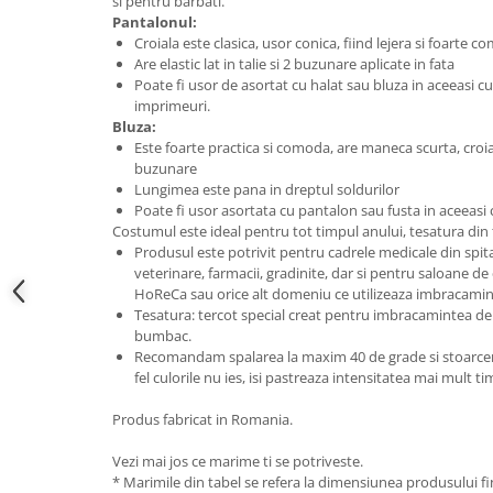
si pentru barbati.
Pantalonul:
Croiala este clasica, usor conica, fiind lejera si foarte 
Are elastic lat in talie si 2 buzunare aplicate in fata
Poate fi usor de asortat cu halat sau bluza in aceeasi c
imprimeuri.
Bluza:
Este foarte practica si comoda, are maneca scurta, croial
buzunare
Lungimea este pana in dreptul soldurilor
Poate fi usor asortata cu pantalon sau fusta in aceeasi 
Costumul este ideal pentru tot timpul anului, tesatura din
Produsul este potrivit pentru cadrele medicale din spitale 
veterinare, farmacii, gradinite, dar si pentru saloane de
HoReCa sau orice alt domeniu ce utilizeaza imbracamin
Tesatura: tercot special creat pentru imbracamintea de 
bumbac.
Recomandam spalarea la maxim 40 de grade si stoarcerea
fel culorile nu ies, isi pastreaza intensitatea mai mult t
Produs fabricat in Romania.
Vezi mai jos ce marime ti se potriveste.
* Marimile din tabel se refera la dimensiunea produsului fin