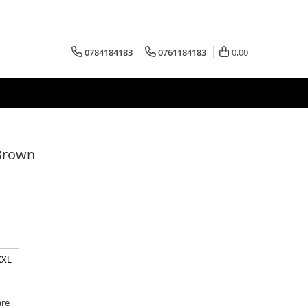
0784184183
0761184183
0,00
 Brown
XXL
are