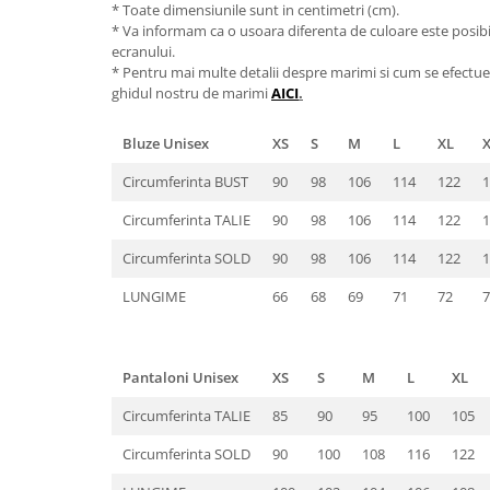
* Toate dimensiunile sunt in centimetri (cm).
* Va informam ca o usoara diferenta de culoare este posibila
ecranului.
* Pentru mai multe detalii despre marimi si cum se efectue
ghidul nostru de marimi
AICI
.
Bluze Unisex
XS
S
M
L
XL
Circumferinta BUST
90
98
106
114
122
1
Circumferinta TALIE
90
98
106
114
122
1
Circumferinta SOLD
90
98
106
114
122
1
LUNGIME
66
68
69
71
72
7
Pantaloni Unisex
XS
S
M
L
XL
Circumferinta TALIE
85
90
95
100
105
Circumferinta SOLD
90
100
108
116
122