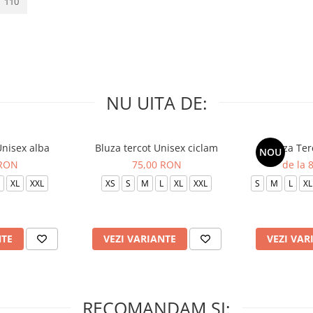
110
NU UITA DE:
Unisex alba
Bluza tercot Unisex ciclam
Bluza Ter
NOU
 RON
75,00 RON
de la 
XL
XXL
XS
S
M
L
XL
XXL
S
M
L
XL
NTE
VEZI VARIANTE
VEZI VAR
RECOMANDAM SI: