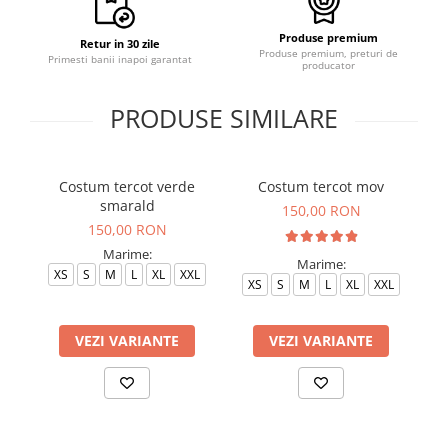
Produse premium
Retur in 30 zile
Produse premium, preturi de
Primesti banii inapoi garantat
producator
PRODUSE SIMILARE
Costum tercot verde
Costum tercot mov
C
smarald
150,00 RON
150,00 RON
Marime:
Marime:
XS
S
M
L
XL
XXL
XS
S
M
L
XL
XXL
VEZI VARIANTE
VEZI VARIANTE