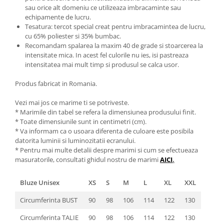
sau orice alt domeniu ce utilizeaza imbracaminte sau
echipamente de lucru.
Tesatura: tercot special creat pentru imbracamintea de lucru,
cu 65% poliester si 35% bumbac.
Recomandam spalarea la maxim 40 de grade si stoarcerea la
intensitate mica. In acest fel culorile nu ies, isi pastreaza
intensitatea mai mult timp si produsul se calca usor.
Produs fabricat in Romania.
Vezi mai jos ce marime ti se potriveste.
* Marimile din tabel se refera la dimensiunea produsului finit.
* Toate dimensiunile sunt in centimetri (cm).
* Va informam ca o usoara diferenta de culoare este posibila
datorita luminii si luminozitatii ecranului.
* Pentru mai multe detalii despre marimi si cum se efectueaza
masuratorile, consultati ghidul nostru de marimi
AICI
.
Bluze Unisex
XS
S
M
L
XL
XXL
Circumferinta BUST
90
98
106
114
122
130
Circumferinta TALIE
90
98
106
114
122
130