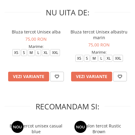
NU UITA DE:
Bluza tercot Unisex alba
Bluza tercot Unisex albastru
marin
75,00 RON
75,00 RON
Marime:
Marime:
XS
S
M
L
XL
XXL
XS
S
M
L
XL
XXL
VEZI VARIANTE
VEZI VARIANTE
RECOMANDAM SI:
Bluza tercot unisex casual
Pantalon tercot Rustic
NOU
NOU
blue
Brown