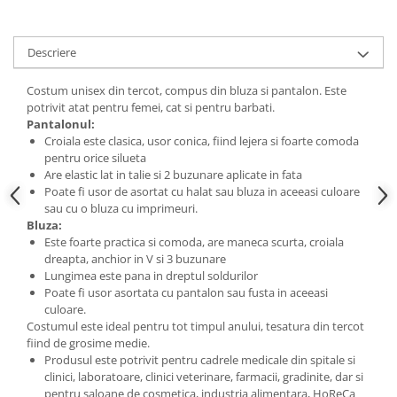
Descriere
Costum unisex din tercot, compus din bluza si pantalon. Este
potrivit atat pentru femei, cat si pentru barbati.
Pantalonul:
Croiala este clasica, usor conica, fiind lejera si foarte comoda
pentru orice silueta
Are elastic lat in talie si 2 buzunare aplicate in fata
Poate fi usor de asortat cu halat sau bluza in aceeasi culoare
sau cu o bluza cu imprimeuri.
Bluza:
Este foarte practica si comoda, are maneca scurta, croiala
dreapta, anchior in V si 3 buzunare
Lungimea este pana in dreptul soldurilor
Poate fi usor asortata cu pantalon sau fusta in aceeasi
culoare.
Costumul este ideal pentru tot timpul anului, tesatura din tercot
fiind de grosime medie.
Produsul este potrivit pentru cadrele medicale din spitale si
clinici, laboratoare, clinici veterinare, farmacii, gradinite, dar si
pentru saloane de cosmetica, industria alimentara, HoReCa