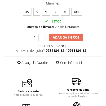
Marime
:
XS
S
M
L
XL
XXL
IN STOC
Durata de livrare:
2-5 zile lucratoare
ADAUGA IN COS
Cod Produs:
C9828-L
Ai nevoie de ajutor?
0784184183
/
0761184183
Adauga la Favorite
Cere informatii
Transport National
Plata securizata
...fara km suplimentari, direct la usa
Plata securizata cu cardul
ta sau la Easybox.