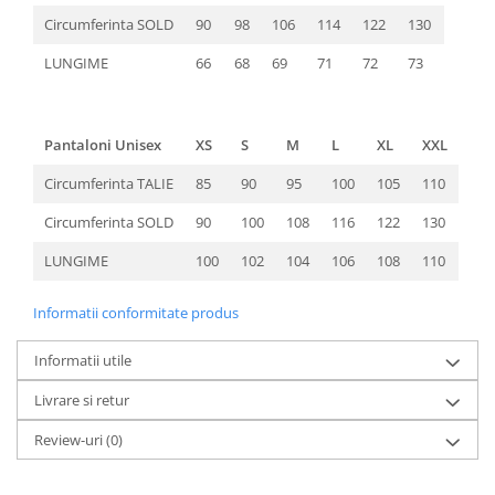
Circumferinta SOLD
90
98
106
114
122
130
LUNGIME
66
68
69
71
72
73
Pantaloni Unisex
XS
S
M
L
XL
XXL
Circumferinta TALIE
85
90
95
100
105
110
Circumferinta SOLD
90
100
108
116
122
130
LUNGIME
100
102
104
106
108
110
Informatii conformitate produs
Informatii utile
Livrare si retur
Review-uri
(0)