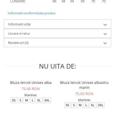
LUNGIME
66
68
69
69
70
70
7
Informatii conformitate produs
Informatii utile
Livrare si retur
Review-uri
(0)
NU UITA DE:
Bluza tercot Unisex alba
Bluza tercot Unisex albastru
marin
75,00 RON
75,00 RON
Marime:
Marime:
XS
S
M
L
XL
XXL
XS
S
M
L
XL
XXL