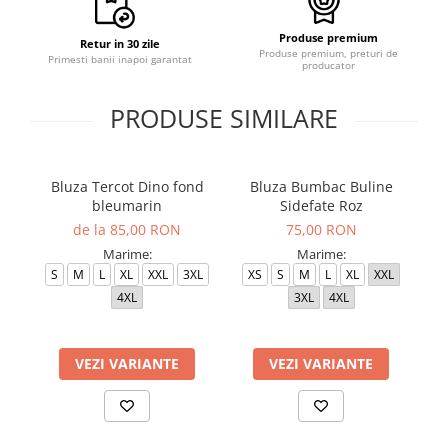
Produse premium
Retur in 30 zile
Produse premium, preturi de
Primesti banii inapoi garantat
producator
PRODUSE SIMILARE
Bluza Tercot Dino fond
Bluza Bumbac Buline
B
bleumarin
Sidefate Roz
de la 85,00 RON
75,00 RON
Marime:
Marime:
S
M
L
XL
XXL
3XL
XS
S
M
L
XL
XXL
4XL
3XL
4XL
VEZI VARIANTE
VEZI VARIANTE