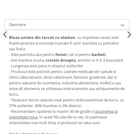
Descriere
Bluza unisex din tercot cu elastan
, cu imprimeu vesel, este
foarte practica si comoda si poate fi usor asortata cu pantalon
sau fusta.
- Este potrivita ata pentru
femei
, cat si pentru
barbati
- Are maneca scurta,
croiala dreapta
, anchior in V si 3 buzunare
- Lungimea este pana in dreptul soldurilor
- Produsul este potrivit pentru cadrele medicale din spitale si
clinici, laboratoare, clinici veterinare, farmacii, gradinite, dar si
pentru saloane de cosmetica, industria alimentara, HoReCa sau
orice alt domeniu ce utilizeaza imbracaminte sau echipamente de
lucru.
- Tesatura: tercot special creat pentru imbracamintea de lucru, cu
57% poliester, 40% bumbac si 3% elastan.
- Recomandam spalarea la maxim 30 de grade si
stoarcerea la
intensitate mica.
In acest fel culorile nu ies, isi pastreaza
intensitatea mai mult timp si produsul se calca usor.
Produs fabricat in Romania.