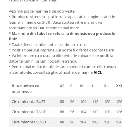
Vezi mai jos ce marime ti se potriveste.
* Bumbacul si tercotul pot intra la apa atat in lungime cat si in
latime, in medie cu 3-5%. Daca sunteti intre marimi, va
recomandam sa luati marimea mai mare.
*
Marimile din tabel se refera la dimensiunea produsului
finit.
* Toate dimensiunile sunt in centimetri (cm).
* Pozitia tiparului imprimeului poate fi diferita datorita taierii
* Va informam ca o usoara diferenta de culoare este posibila
datorita luminii si luminozitatii ecranului
* Pentru mai multe detalii despre marimi si cum se efectueaza
masuratorile, consultati ghidul nostru de marimi
AICI
.
Bluze unisex cu
XS
S
M
L
XL
XXL
3
imprimeuri
Circumferinta BUST
88
96
104
112
120
126
1
Circumferinta TALIE
88
96
104
112
120
126
1
Circumferinta SOLD
88
96
104
112
120
126
1