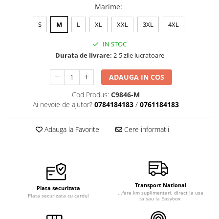
Marime
:
S
M
L
XL
XXL
3XL
4XL
IN STOC
Durata de livrare:
2-5 zile lucratoare
ADAUGA IN COS
Cod Produs:
C9846-M
Ai nevoie de ajutor?
0784184183
/
0761184183
Adauga la Favorite
Cere informatii
Transport National
Plata securizata
...fara km suplimentari, direct la usa
Plata securizata cu cardul
ta sau la Easybox.