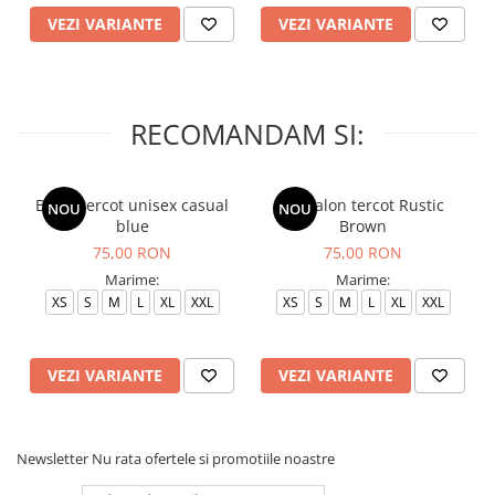
VEZI VARIANTE
VEZI VARIANTE
RECOMANDAM SI:
Bluza tercot unisex casual
Pantalon tercot Rustic
NOU
NOU
blue
Brown
75,00 RON
75,00 RON
Marime:
Marime:
XS
S
M
L
XL
XXL
XS
S
M
L
XL
XXL
VEZI VARIANTE
VEZI VARIANTE
Newsletter
Nu rata ofertele si promotiile noastre