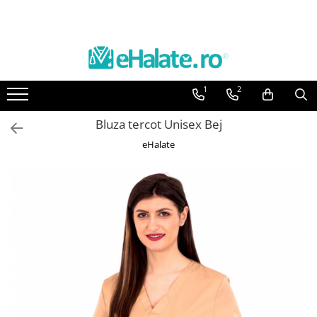
Toate Produsele
Costume Medicale
1
2
Bluze Unisex
Pantaloni Unisex
Bluza tercot Unisex Bej
Costume Unisex
eHalate
Bluze Medicale
Bluze unisex cu imprimeuri
Bluze Maria
Bluze medicale uni
Halate medicale
Halate Bianca
Bluze Maria
Halate medicale femei