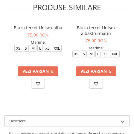
PRODUSE SIMILARE
Bluza tercot Unisex alba
Bluza tercot Unisex
albastru marin
75,00 RON
75,00 RON
Marime:
Marime:
XS
S
M
L
XL
XXL
XS
S
M
L
XL
XXL
VEZI VARIANTE
VEZI VARIANTE
Descriere
Bluza unisex din tercot, potrivita atat pentru
femei
, cat si pentru