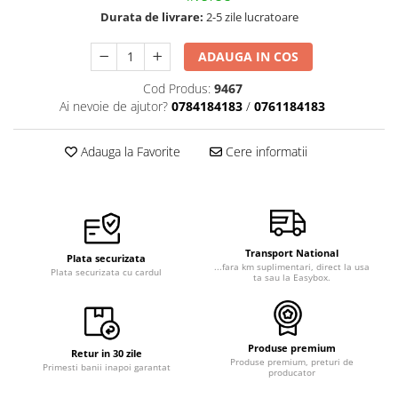
Veste de lucru
Durata de livrare:
2-5 zile lucratoare
Halate medicale polar - unisex
ADAUGA IN COS
HoReCa
Cod Produs:
9467
Sorturi restaurante
Ai nevoie de ajutor?
0784184183
/
0761184183
Tricouri de lucru
Saboti medicali
Adauga la Favorite
Cere informatii
Bonete
ACCESORII
Noutati
Transport National
Plata securizata
...fara km suplimentari, direct la usa
Plata securizata cu cardul
ta sau la Easybox.
Produse premium
Retur in 30 zile
Produse premium, preturi de
Primesti banii inapoi garantat
producator