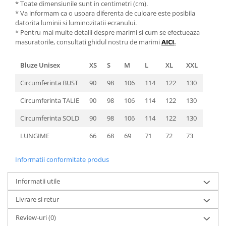
* Toate dimensiunile sunt in centimetri (cm).
* Va informam ca o usoara diferenta de culoare este posibila
datorita luminii si luminozitatii ecranului.
* Pentru mai multe detalii despre marimi si cum se efectueaza
masuratorile, consultati ghidul nostru de marimi
AICI
.
Bluze Unisex
XS
S
M
L
XL
XXL
Circumferinta BUST
90
98
106
114
122
130
Circumferinta TALIE
90
98
106
114
122
130
Circumferinta SOLD
90
98
106
114
122
130
LUNGIME
66
68
69
71
72
73
Informatii conformitate produs
Informatii utile
Livrare si retur
Review-uri
(0)