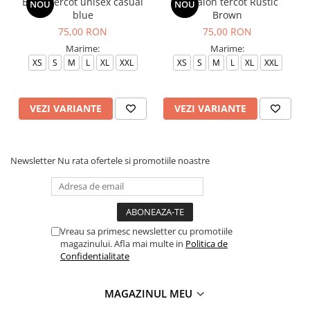
Bluza tercot unisex casual
Pantalon tercot Rustic
NOU
NOU
blue
Brown
75,00 RON
75,00 RON
Marime:
Marime:
XS
S
M
L
XL
XXL
XS
S
M
L
XL
XXL
VEZI VARIANTE
VEZI VARIANTE
Newsletter
Nu rata ofertele si promotiile noastre
Vreau sa primesc newsletter cu promotiile
magazinului. Afla mai multe in
Politica de
Confidentialitate
MAGAZINUL MEU