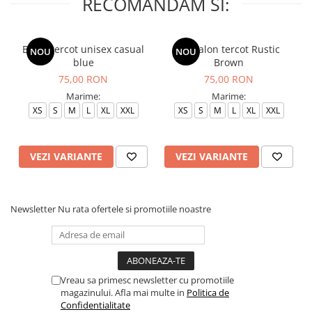
RECOMANDAM SI:
Bluza tercot unisex casual
Pantalon tercot Rustic
NOU
NOU
blue
Brown
75,00 RON
75,00 RON
Marime:
Marime:
XS
S
M
L
XL
XXL
XS
S
M
L
XL
XXL
VEZI VARIANTE
VEZI VARIANTE
Newsletter
Nu rata ofertele si promotiile noastre
Vreau sa primesc newsletter cu promotiile
magazinului. Afla mai multe in
Politica de
Confidentialitate