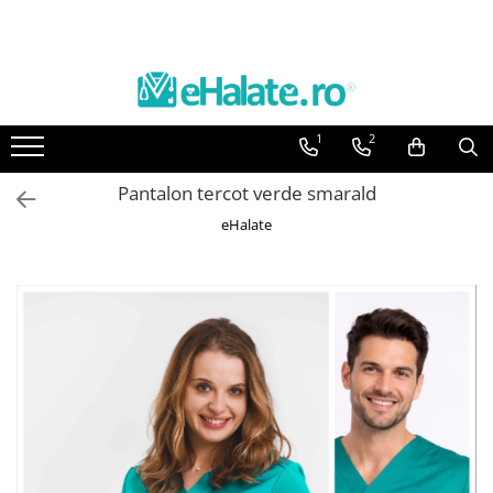
Toate Produsele
Costume Medicale
1
2
Bluze Unisex
Pantaloni Unisex
Pantalon tercot verde smarald
Costume Unisex
eHalate
Bluze Medicale
Bluze unisex cu imprimeuri
Bluze Maria
Bluze medicale uni
Halate medicale
Halate Bianca
Bluze Maria
Halate medicale femei