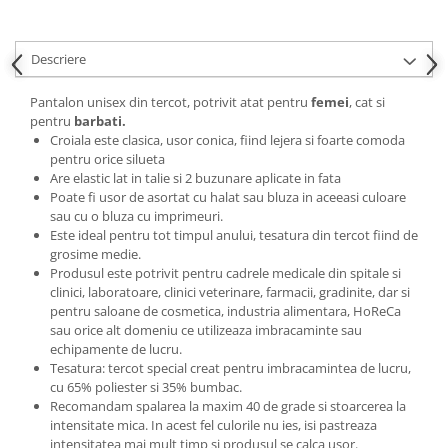
Descriere
Pantalon unisex din tercot, potrivit atat pentru
femei
, cat si
pentru
barbati.
Croiala este clasica, usor conica, fiind lejera si foarte comoda
pentru orice silueta
Are elastic lat in talie si 2 buzunare aplicate in fata
Poate fi usor de asortat cu halat sau bluza in aceeasi culoare
sau cu o bluza cu imprimeuri.
Este ideal pentru tot timpul anului, tesatura din tercot fiind de
grosime medie.
Produsul este potrivit pentru cadrele medicale din spitale si
clinici, laboratoare, clinici veterinare, farmacii, gradinite, dar si
pentru saloane de cosmetica, industria alimentara, HoReCa
sau orice alt domeniu ce utilizeaza imbracaminte sau
echipamente de lucru.
Tesatura: tercot special creat pentru imbracamintea de lucru,
cu 65% poliester si 35% bumbac.
Recomandam spalarea la maxim 40 de grade si stoarcerea la
intensitate mica. In acest fel culorile nu ies, isi pastreaza
intensitatea mai mult timp si produsul se calca usor.