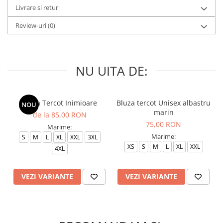
Livrare si retur
Review-uri
(0)
NU UITA DE:
Bluza Tercot Inimioare
Bluza tercot Unisex albastru
NOU
marin
de la 85,00 RON
75,00 RON
Marime:
Marime:
S
M
L
XL
XXL
3XL
XS
S
M
L
XL
XXL
4XL
VEZI VARIANTE
VEZI VARIANTE