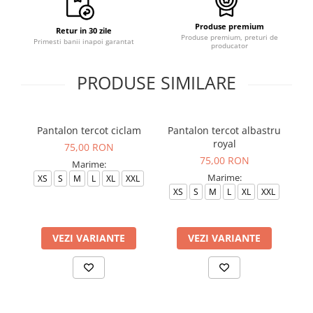
Produse premium
Retur in 30 zile
Produse premium, preturi de
Primesti banii inapoi garantat
producator
PRODUSE SIMILARE
Pantalon tercot ciclam
Pantalon tercot albastru
royal
75,00 RON
75,00 RON
Marime:
Marime:
XS
S
M
L
XL
XXL
XS
S
M
L
XL
XXL
VEZI VARIANTE
VEZI VARIANTE