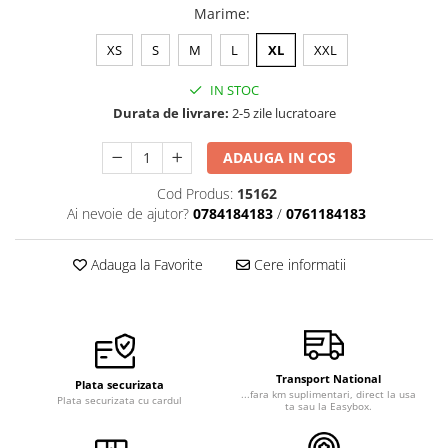
Marime
:
Veste de lucru
Halate medicale polar - unisex
XS
S
M
L
XL
XXL
HoReCa
IN STOC
Sorturi restaurante
Durata de livrare:
2-5 zile lucratoare
Tricouri de lucru
ADAUGA IN COS
Saboti medicali
Cod Produs:
15162
Bonete
Ai nevoie de ajutor?
0784184183
/
0761184183
ACCESORII
Noutati
Adauga la Favorite
Cere informatii
Transport National
Plata securizata
...fara km suplimentari, direct la usa
Plata securizata cu cardul
ta sau la Easybox.