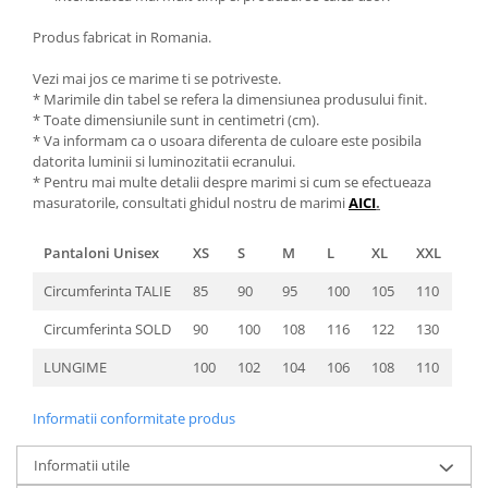
Produs fabricat in Romania.
Vezi mai jos ce marime ti se potriveste.
* Marimile din tabel se refera la dimensiunea produsului finit.
* Toate dimensiunile sunt in centimetri (cm).
* Va informam ca o usoara diferenta de culoare este posibila
datorita luminii si luminozitatii ecranului.
* Pentru mai multe detalii despre marimi si cum se efectueaza
masuratorile, consultati ghidul nostru de marimi
AICI
.
Pantaloni Unisex
XS
S
M
L
XL
XXL
Circumferinta TALIE
85
90
95
100
105
110
Circumferinta SOLD
90
100
108
116
122
130
LUNGIME
100
102
104
106
108
110
Informatii conformitate produs
Informatii utile