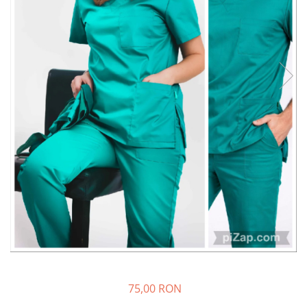
Halate medicale barbati
Halate medicale P2 cu fluturas
Halate medicale cu nasturi
Halate medicale cu fermoar
Halate medicale polar - unisex
Halate medicale albe
Fuste, Sarafane
Sarafane Mira
Fuste medicale
Sarafane medicale
Veste, Jachete
Veste de lucru
Jachete de lucru
Articole din Polar
75,00 RON
Jachete de lucru