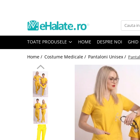
Toate Produsele
Costume Medicale
TOATE PRODUSELE
HOME
DESPRE NOI
GHID
Bluze Unisex
Pantaloni Unisex
Home /
Costume Medicale /
Pantaloni Unisex /
Pantal
Costume Unisex
Bluze Medicale
Bluze unisex cu imprimeuri
Bluze Maria
Bluze medicale uni
Halate medicale
Halate Bianca
Bluze Maria
Halate medicale femei