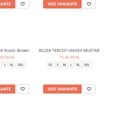
IANTE
VEZI VARIANTE
VEZI 
ot Rustic Brown
BLUZA TERCOT UNISEX MUSTAR
BLUZA TE
,00 RON
75,00 RON
L
XL
XXL
XS
S
M
L
XL
XXL
XS
S
IANTE
VEZI VARIANTE
VEZI 