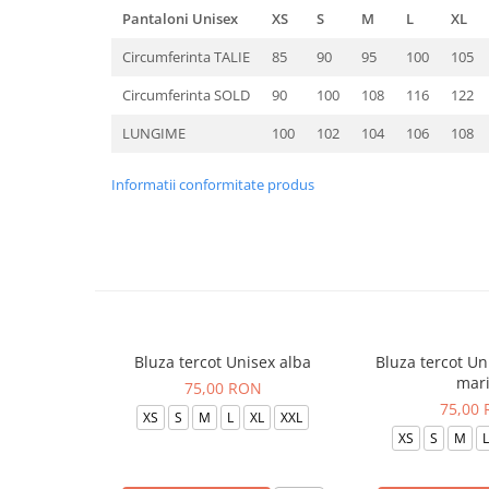
Pantaloni Unisex
XS
S
M
L
XL
Circumferinta TALIE
85
90
95
100
105
Circumferinta SOLD
90
100
108
116
122
LUNGIME
100
102
104
106
108
Informatii conformitate produs
Bluza tercot Unisex alba
Bluza tercot Un
mar
75,00 RON
75,00
XS
S
M
L
XL
XXL
XS
S
M
L