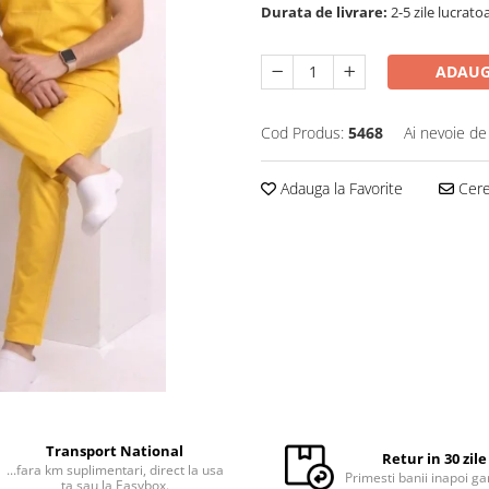
Durata de livrare:
2-5 zile lucrato
ADAUG
Cod Produs:
5468
Ai nevoie de
Adauga la Favorite
Cere 
Transport National
Retur in 30 zile
...fara km suplimentari, direct la usa
Primesti banii inapoi ga
ta sau la Easybox.