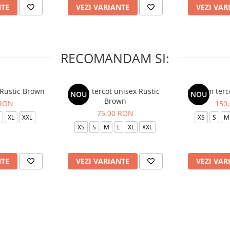
NTE
VEZI VARIANTE
VEZI VAR
RECOMANDAM SI:
 Rustic Brown
Bluza tercot unisex Rustic
Costum terc
NOU
NOU
Brown
 RON
150
75,00 RON
XL
XXL
XS
S
M
XS
S
M
L
XL
XXL
NTE
VEZI VARIANTE
VEZI VAR