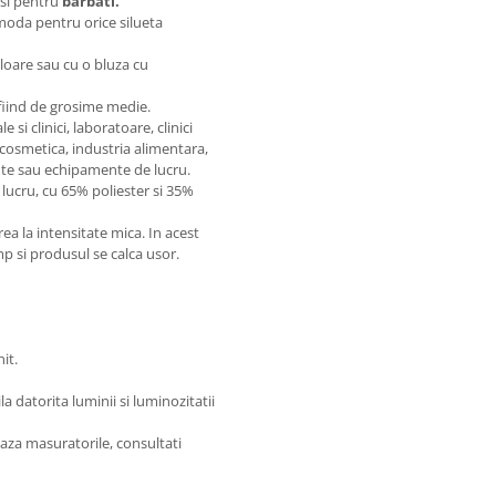
t si pentru
barbati.
comoda pentru orice silueta
uloare sau cu o bluza cu
 fiind de grosime medie.
si clinici, laboratoare, clinici
 cosmetica, industria alimentara,
te sau echipamente de lucru.
lucru, cu 65% poliester si 35%
 la intensitate mica. In acest
imp si produsul se calca usor.
it.
 datorita luminii si luminozitatii
aza masuratorile, consultati