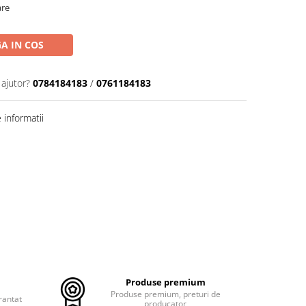
are
A IN COS
 ajutor?
0784184183
/
0761184183
informatii
Produse premium
Produse premium, preturi de
rantat
producator