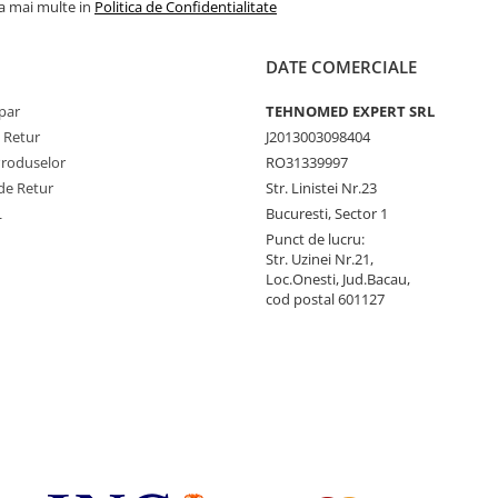
la mai multe in
Politica de Confidentialitate
DATE COMERCIALE
par
TEHNOMED EXPERT SRL
e Retur
J2013003098404
Produselor
RO31339997
de Retur
Str. Linistei Nr.23
L
Bucuresti, Sector 1
Punct de lucru:
Str. Uzinei Nr.21,
Loc.Onesti, Jud.Bacau,
cod postal 601127