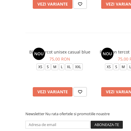
VEZI VARIANTE
VEZI VARIA
Bluza tercot unisex casual blue
Pantalon tercot
NOU
NOU
75,00 RON
75,00
XS
S
M
L
XL
XXL
XS
S
M
L
VEZI VARIANTE
VEZI VARIA
Newsletter
Nu rata ofertele si promotiile noastre