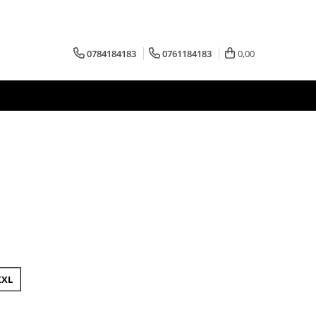
0784184183
0761184183
0,00
XXL