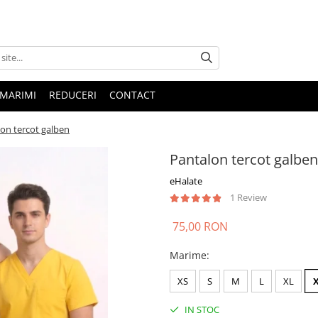
 MARIMI
REDUCERI
CONTACT
on tercot galben
Pantalon tercot galben
eHalate
1 Review
75,00 RON
Marime
:
XS
S
M
L
XL
IN STOC