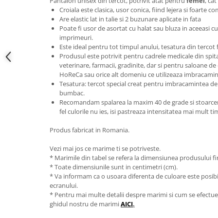
Pantalon unisex din tercot, potrivit atat pentru
femei
, ca
Croiala este clasica, usor conica, fiind lejera si foarte 
Are elastic lat in talie si 2 buzunare aplicate in fata
Poate fi usor de asortat cu halat sau bluza in aceeasi c
imprimeuri.
Este ideal pentru tot timpul anului, tesatura din tercot
Produsul este potrivit pentru cadrele medicale din spitale 
veterinare, farmacii, gradinite, dar si pentru saloane de
HoReCa sau orice alt domeniu ce utilizeaza imbracamin
Tesatura: tercot special creat pentru imbracamintea de 
bumbac.
Recomandam spalarea la maxim 40 de grade si stoarcerea
fel culorile nu ies, isi pastreaza intensitatea mai mult t
Produs fabricat in Romania.
Vezi mai jos ce marime ti se potriveste.
* Marimile din tabel se refera la dimensiunea produsului fin
* Toate dimensiunile sunt in centimetri (cm).
* Va informam ca o usoara diferenta de culoare este posibila
ecranului.
* Pentru mai multe detalii despre marimi si cum se efectue
ghidul nostru de marimi
AICI
.