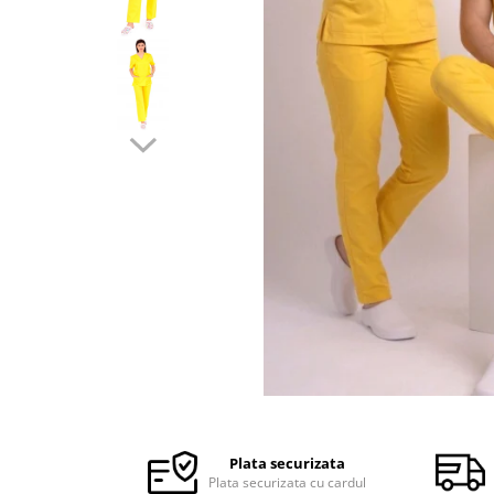
Halate medicale barbati
Halate medicale P2 cu fluturas
Halate medicale cu nasturi
Halate medicale cu fermoar
Halate medicale polar - unisex
Halate medicale albe
Fuste, Sarafane
Sarafane Mira
Fuste medicale
Sarafane medicale
Veste, Jachete
Veste de lucru
Distribuie
Jachete de lucru
pe
Articole din Polar
Facebook
Plata securizata
Jachete de lucru
Plata securizata cu cardul