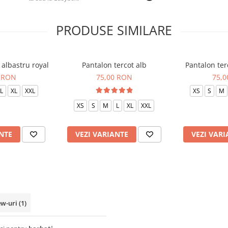
PRODUSE SIMILARE
 albastru royal
Pantalon tercot alb
Pantalon te
 RON
75,00 RON
75,
L
XL
XXL
XS
S
M
XS
S
M
L
XL
XXL
NTE
VEZI VARIANTE
VEZI VARI
ew-uri
(1)