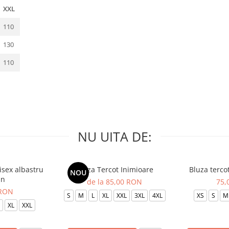
XXL
110
130
110
NU UITA DE:
isex albastru
Bluza Tercot Inimioare
Bluza terco
NOU
in
de la 85,00 RON
75,
 RON
S
M
L
XL
XXL
3XL
4XL
XS
S
M
XL
XXL