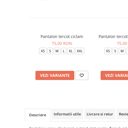
Veste de lucru
Halate medicale polar - unisex
HoReCa
Sorturi restaurante
Pantalon tercot ciclam
Pantalon tercot
Tricouri de lucru
75,00 RON
75,00
Saboti medicali
XS
S
M
L
XL
XXL
XS
S
M
Bonete
ACCESORII
Noutati
VEZI VARIANTE
VEZI VARIA
Informatii utile
Livrare si retur
Revi
Descriere