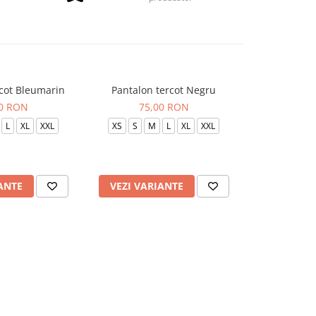
rcot Bleumarin
Pantalon tercot Negru
Pantalon
00 RON
75,00 RON
75
L
XL
XXL
XS
S
M
L
XL
XXL
XS
S
ANTE
VEZI VARIANTE
VEZI VAR