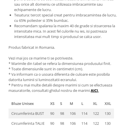
sau orice alt domeniu ce utilizeaza imbracaminte sau
echipamente de lucru.
Tesatura: tercot special creat pentru imbracamintea de lucru,
cu 65% poliester si 35% bumbac.
Recomandam spalarea la maxim 40 de grade si stoarcerea la
intensitate mica. In acest fel culorile nu ies, isi pastreaza
intensitatea mai mult timp si produsul se calca usor.
Produs fabricat in Romania.
Vezi mai jos ce marime ti se potriveste.
* Marimile din tabel se refera la dimensiunea produsului finit.
* Toate dimensiunile sunt in centimetri (cm).
* Va informam ca o usoara diferenta de culoare este posibila
datorita luminii si luminozitatii ecranului.
* Pentru mai multe detalii despre marimi si cum se efectueaza
masuratorile, consultati ghidul nostru de marimi
AICI
.
Bluze Unisex
XS
S
M
L
XL
XXL
Circumferinta BUST
90
98
106
114
122
130
Circumferinta TALIE
90
98
106
114
122
130