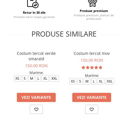
Produse premium
Retur in 30 zile
Produse premium, preturi de
Primesti banii inapoi garantat
producator
PRODUSE SIMILARE
Costum tercot verde
Costum tercot mov
C
smarald
150,00 RON
150,00 RON
Marime:
Marime:
XS
S
M
L
XL
XXL
XS
S
M
L
XL
XXL
VEZI VARIANTE
VEZI VARIANTE