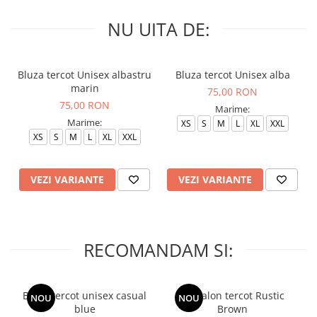
NU UITA DE:
Bluza tercot Unisex albastru
Bluza tercot Unisex alba
marin
75,00 RON
75,00 RON
Marime:
Marime:
XS
S
M
L
XL
XXL
XS
S
M
L
XL
XXL
VEZI VARIANTE
VEZI VARIANTE
RECOMANDAM SI:
Bluza tercot unisex casual
Pantalon tercot Rustic
NOU
NOU
blue
Brown