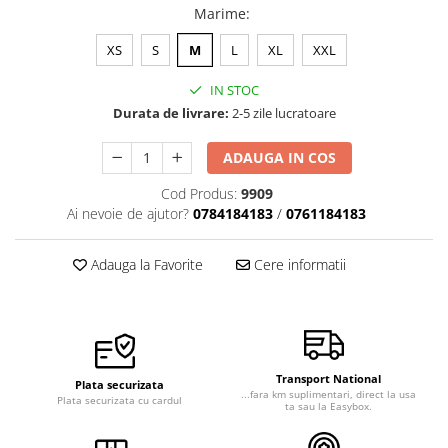
Marime
:
XS
S
M
L
XL
XXL
IN STOC
Durata de livrare:
2-5 zile lucratoare
ADAUGA IN COS
Cod Produs:
9909
Ai nevoie de ajutor?
0784184183
/
0761184183
Adauga la Favorite
Cere informatii
Transport National
Plata securizata
...fara km suplimentari, direct la usa
Plata securizata cu cardul
ta sau la Easybox.