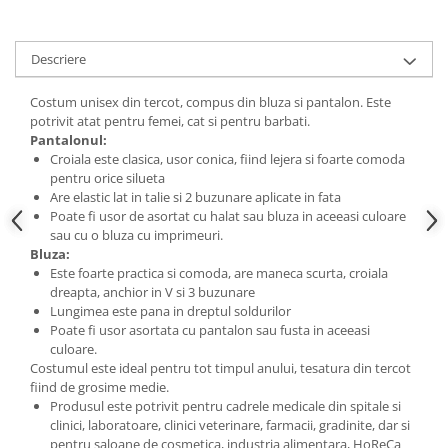
Descriere
Costum unisex din tercot, compus din bluza si pantalon. Este
potrivit atat pentru femei, cat si pentru barbati.
Pantalonul:
Croiala este clasica, usor conica, fiind lejera si foarte comoda
pentru orice silueta
Are elastic lat in talie si 2 buzunare aplicate in fata
Poate fi usor de asortat cu halat sau bluza in aceeasi culoare
sau cu o bluza cu imprimeuri.
Bluza:
Este foarte practica si comoda, are maneca scurta, croiala
dreapta, anchior in V si 3 buzunare
Lungimea este pana in dreptul soldurilor
Poate fi usor asortata cu pantalon sau fusta in aceeasi
culoare.
Costumul este ideal pentru tot timpul anului, tesatura din tercot
fiind de grosime medie.
Produsul este potrivit pentru cadrele medicale din spitale si
clinici, laboratoare, clinici veterinare, farmacii, gradinite, dar si
pentru saloane de cosmetica, industria alimentara, HoReCa