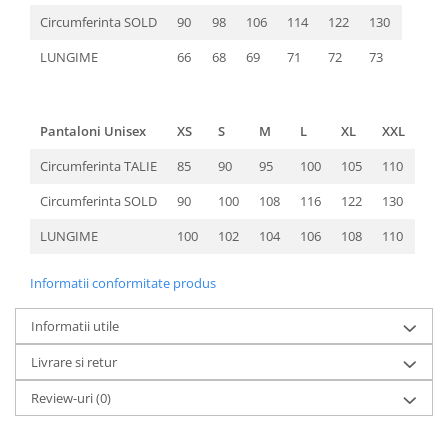
Circumferinta SOLD
90
98
106
114
122
130
LUNGIME
66
68
69
71
72
73
Pantaloni Unisex
XS
S
M
L
XL
XXL
Circumferinta TALIE
85
90
95
100
105
110
Circumferinta SOLD
90
100
108
116
122
130
LUNGIME
100
102
104
106
108
110
Informatii conformitate produs
Informatii utile
Livrare si retur
Review-uri
(0)