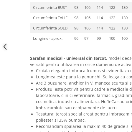
Circumferinta BUST
98
106
114
122
130
Circumferinta TALIE
98
106
114
122
130
Circumferinta SOLD
98
106
114
122
130
Lungime - aprox.
96
97
99
100
100
Sarafan medical - universal din tercot
, model deose
versatil pentru utilizarea in orice domeniu de activi
Croiala eleganta imbraca frumos si evidentiaza o
Lungimea este pana la genunchi. Se leaga cu cord
Are 3 buzunare, anchior in V, maneca scurta si sl
Produsul este potrivit pentru cadrele medicale din
laboratoare, clinici veterinare, farmacii, gradini
cosmetica, industria alimentara, HoReCa sau ori
imbracaminte sau echipamente de lucru.
Tesatura: tercot special creat pentru imbracami
poliester si 35% bumbac.
Recomandam spalarea la maxim 40 de grade si st