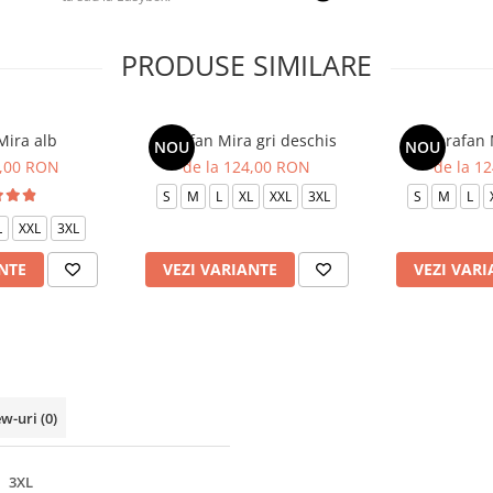
PRODUSE SIMILARE
Mira alb
Sarafan Mira gri deschis
Sarafan 
NOU
NOU
4,00 RON
de la 124,00 RON
de la 1
S
M
L
XL
XXL
3XL
S
M
L
L
XXL
3XL
NTE
VEZI VARIANTE
VEZI VARI
ew-uri
(0)
3XL