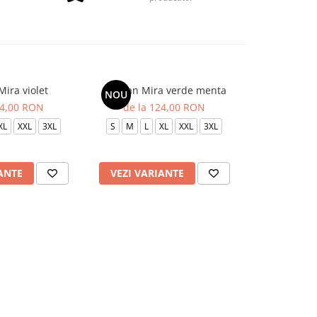
Mira violet
Sarafan Mira verde menta
Sarafan Mir
NOU
NOU
24,00 RON
de la 124,00 RON
de la 
XL
XXL
3XL
S
M
L
XL
XXL
3XL
S
M
L
ANTE
VEZI VARIANTE
VEZI VAR