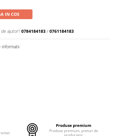
A IN COS
 de ajutor?
0784184183
/
0761184183
informatii
Produse premium
Produse premium, preturi de
rantat
producator