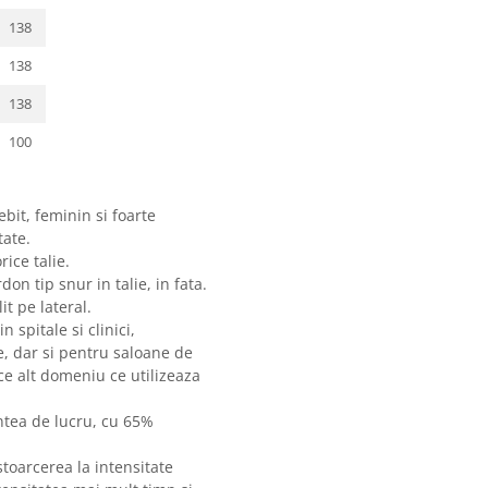
138
138
138
100
bit, feminin si foarte
tate.
rice talie.
on tip snur in talie, in fata.
it pe lateral.
 spitale si clinici,
te, dar si pentru saloane de
ce alt domeniu ce utilizeaza
ntea de lucru, cu 65%
oarcerea la intensitate