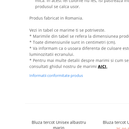
mica. In acest fel culorile nu ies, isi pastreaza i
produsul se calca usor.
Produs fabricat in Romania.
Vezi in tabel ce marime ti se potriveste.
* Marimile din tabel se refera la dimensiunea produ
* Toate dimensiunile sunt in centimetri (cm).
* Va informam ca o usoara diferenta de culoare este 
luminozitatii ecranului.
* Pentru mai multe detalii despre marimi si cum se
consultati ghidul nostru de marimi
AICI
.
Informatii conformitate produs
Bluza tercot Unisex albastru
Bluza tercot 
marin