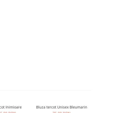
cot Inimioare
Bluza tercot Unisex Bleumarin
Bluza t