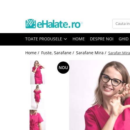
Toate Produsele
Costume Medicale
TOATE PRODUSELE
HOME
DESPRE NOI
GHID
Bluze Unisex
Pantaloni Unisex
Home /
Fuste, Sarafane /
Sarafane Mira /
Sarafan Mira
Costume Unisex
Bluze Medicale
NOU
Bluze unisex cu imprimeuri
Bluze Maria
Bluze medicale uni
Halate medicale
Halate Bianca
Bluze Maria
Halate medicale femei