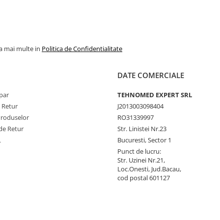
la mai multe in
Politica de Confidentialitate
DATE COMERCIALE
par
TEHNOMED EXPERT SRL
e Retur
J2013003098404
Produselor
RO31339997
de Retur
Str. Linistei Nr.23
L
Bucuresti, Sector 1
Punct de lucru:
Str. Uzinei Nr.21,
Loc.Onesti, Jud.Bacau,
cod postal 601127