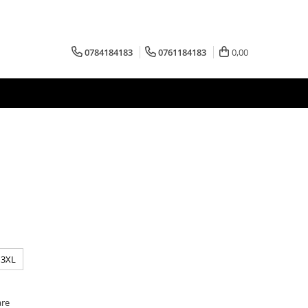
0784184183
0761184183
0,00
3XL
are