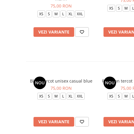
75,00
75,00 RON
XS
S
M
L
XS
S
M
L
XL
XXL
VEZI VARIANTE
VEZI VARIA
Bluza tercot unisex casual blue
Pantalon tercot
NOU
NOU
75,00 RON
75,00
XS
S
M
L
XL
XXL
XS
S
M
L
VEZI VARIANTE
VEZI VARIA