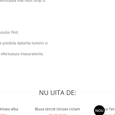
ntensitatea mai mult timp si
sului finit.
posibila datorita luminii si
 efectueaza masuratorile,
NU UITA DE:
Unisex alba
Bluza tercot Unisex ciclam
Bluza Ter
NOU