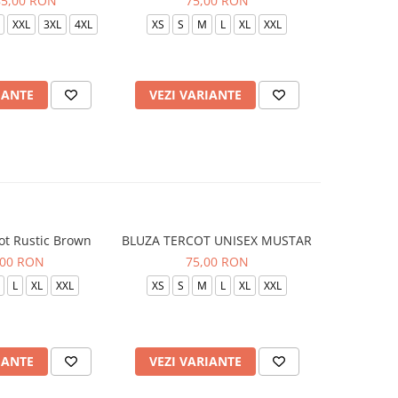
85,00 RON
75,00 RON
XXL
3XL
4XL
XS
S
M
L
XL
XXL
XS
S
IANTE
VEZI VARIANTE
VEZI 
ot Rustic Brown
BLUZA TERCOT UNISEX MUSTAR
BLUZA TE
,00 RON
75,00 RON
L
XL
XXL
XS
S
M
L
XL
XXL
XS
S
IANTE
VEZI VARIANTE
VEZI 