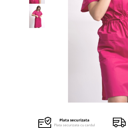
Halate medicale barbati
Halate medicale P2 cu fluturas
Halate medicale cu nasturi
Halate medicale cu fermoar
Halate medicale polar - unisex
Halate medicale albe
Fuste, Sarafane
Sarafane Mira
Fuste medicale
Sarafane medicale
Veste, Jachete
Veste de lucru
Distribuie
Jachete de lucru
pe
Articole din Polar
Facebook
Plata securizata
Jachete de lucru
Plata securizata cu cardul