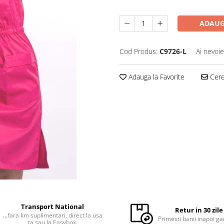
ADAUG
Cod Produs:
C9726-L
Ai nevoie
Adauga la Favorite
Cere 
Transport National
Retur in 30 zile
...fara km suplimentari, direct la usa
Primesti banii inapoi ga
ta sau la Easybox.