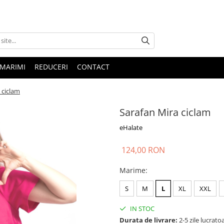
 MARIMI
REDUCERI
CONTACT
 ciclam
Sarafan Mira ciclam
eHalate
124,00 RON
Marime
:
S
M
L
XL
XXL
IN STOC
Durata de livrare:
2-5 zile lucrato