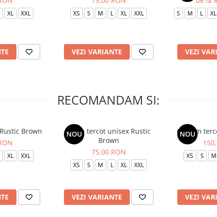
 RON
75,00 RON
de la 
XL
XXL
XS
S
M
L
XL
XXL
S
M
L
XL
NTE
VEZI VARIANTE
VEZI VAR
RECOMANDAM SI:
 Rustic Brown
Bluza tercot unisex Rustic
Costum terc
NOU
NOU
Brown
 RON
150
75,00 RON
XL
XXL
XS
S
M
XS
S
M
L
XL
XXL
NTE
VEZI VARIANTE
VEZI VAR