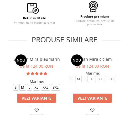
Produse premium
Retur in 30 zile
Produse premium, preturi de
Primesti banii inapoi garantat
producator
PRODUSE SIMILARE
Sarafan Mira bleumarin
Sarafan Mira ciclam
NOU
NOU
de la 124,00 RON
de la 124,00 RON
Marime:
S
M
L
XL
XXL
3XL
S
Marime:
S
M
L
XL
XXL
3XL
VEZI VARIANTE
VEZI VARIANTE