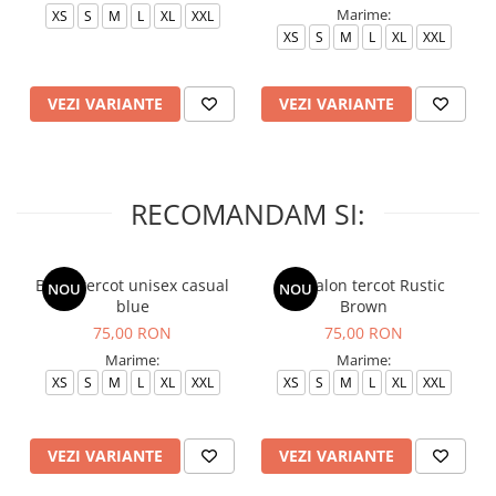
Marime:
XS
S
M
L
XL
XXL
XS
S
M
L
XL
XXL
VEZI VARIANTE
VEZI VARIANTE
RECOMANDAM SI:
Bluza tercot unisex casual
Pantalon tercot Rustic
NOU
NOU
blue
Brown
75,00 RON
75,00 RON
Marime:
Marime:
XS
S
M
L
XL
XXL
XS
S
M
L
XL
XXL
VEZI VARIANTE
VEZI VARIANTE