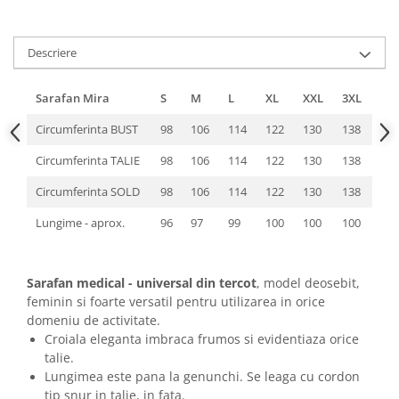
Descriere
Sarafan Mira
S
M
L
XL
XXL
3XL
Circumferinta BUST
98
106
114
122
130
138
Circumferinta TALIE
98
106
114
122
130
138
Circumferinta SOLD
98
106
114
122
130
138
Lungime - aprox.
96
97
99
100
100
100
Sarafan medical - universal din tercot
, model deosebit,
feminin si foarte versatil pentru utilizarea in orice
domeniu de activitate.
Croiala eleganta imbraca frumos si evidentiaza orice
talie.
Lungimea este pana la genunchi. Se leaga cu cordon
tip snur in talie, in fata.