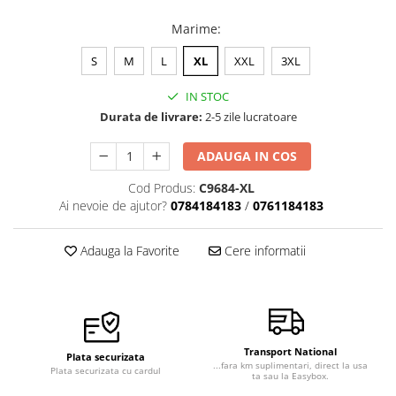
Marime
:
S
M
L
XL
XXL
3XL
IN STOC
Durata de livrare:
2-5 zile lucratoare
ADAUGA IN COS
Cod Produs:
C9684-XL
Ai nevoie de ajutor?
0784184183
/
0761184183
Adauga la Favorite
Cere informatii
Transport National
Plata securizata
...fara km suplimentari, direct la usa
Plata securizata cu cardul
ta sau la Easybox.