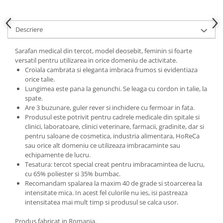
Descriere
Sarafan medical din tercot, model deosebit, feminin si foarte
versatil pentru utilizarea in orice domeniu de activitate.
Croiala cambrata si eleganta imbraca frumos si evidentiaza
orice talie.
Lungimea este pana la genunchi. Se leaga cu cordon in talie, la
spate.
Are 3 buzunare, guler rever si inchidere cu fermoar in fata.
Produsul este potrivit pentru cadrele medicale din spitale si
clinici, laboratoare, clinici veterinare, farmacii, gradinite, dar si
pentru saloane de cosmetica, industria alimentara, HoReCa
sau orice alt domeniu ce utilizeaza imbracaminte sau
echipamente de lucru.
Tesatura: tercot special creat pentru imbracamintea de lucru,
cu 65% poliester si 35% bumbac.
Recomandam spalarea la maxim 40 de grade si stoarcerea la
intensitate mica. In acest fel culorile nu ies, isi pastreaza
intensitatea mai mult timp si produsul se calca usor.
Produs fabricat in Romania.