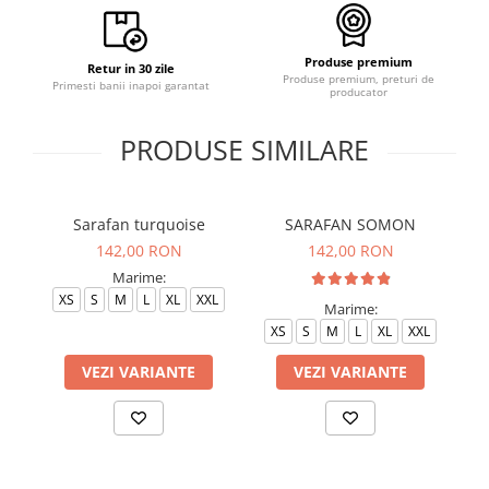
Produse premium
Retur in 30 zile
Produse premium, preturi de
Primesti banii inapoi garantat
producator
PRODUSE SIMILARE
Sarafan turquoise
SARAFAN SOMON
142,00 RON
142,00 RON
Marime:
XS
S
M
L
XL
XXL
Marime:
XS
S
M
L
XL
XXL
VEZI VARIANTE
VEZI VARIANTE