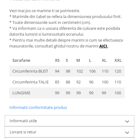
Vezi mai jos ce marime ti se potriveste.
* Marimile din tabel se refera la dimensiunea produsului finit.
* Toate dimensiunile sunt in centimetri (cm).
* Va informam ca o usoara diferenta de culoare este posibila
datorita luminii si luminozitatii ecranului.
* Pentru mai multe detalii despre marimi si cum se efectueaza
masuratorile, consultati ghidul nostru de marimi
AICI
.
Sarafane
XS
S
M
L
XL
XXL
Circumferinta BUST
94
98
102
106
110
120
Circumferinta TALIE
85
88
92
96
100
110
LUNGIME
99
99
99
99
99
100
Informatii conformitate produs
Informatii utile
Livrare si retur