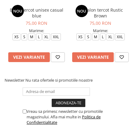
Bluza tercot unisex casual
Pantalon tercot Rustic
NOU
NOU
blue
Brown
75,00 RON
75,00 RON
Marime:
Marime:
XS
S
M
L
XL
XXL
XS
S
M
L
XL
XXL
VEZI VARIANTE
VEZI VARIANTE
Newsletter
Nu rata ofertele si promotiile noastre
Vreau sa primesc newsletter cu promotiile
magazinului. Afla mai multe in
Politica de
Confidentialitate