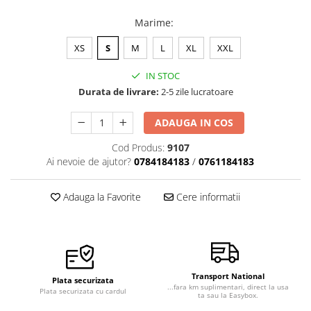
Marime
:
XS
S
M
L
XL
XXL
IN STOC
Durata de livrare:
2-5 zile lucratoare
ADAUGA IN COS
Cod Produs:
9107
Ai nevoie de ajutor?
0784184183
/
0761184183
Adauga la Favorite
Cere informatii
Transport National
Plata securizata
...fara km suplimentari, direct la usa
Plata securizata cu cardul
ta sau la Easybox.