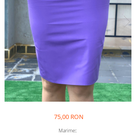
Halate medicale femei
Halate medicale barbati
Halate medicale P2 cu
fluturas
Halate medicale cu nasturi
Halate medicale cu fermoar
Halate medicale polar -
unisex
Halate medicale albe
Fuste, Sarafane
Sarafane Mira
Fuste medicale
Sarafane medicale
75,00 RON
Veste, Jachete
Veste de lucru
Marime
: