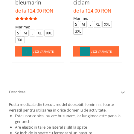
bleumarin
ciclam
d
de la 124,00 RON
de la 124,00 RON
Marime:
M
S
M
L
XL
XXL
Marime:
3XL
S
M
L
XL
XXL
3XL
VEZI VARIANTE
VEZI VARIANTE
Descriere
Fusta medicala din tercot, model deosebit, feminin si foarte
versatil pentru utilizarea in orice domeniu de activitate.
Este usor conica, nu are buzunare, iar lungimea este pana la
genunchi.
Are elastic in talie pe lateral si slit la spate
Se inchide in spate cu fermoar si un nasture.