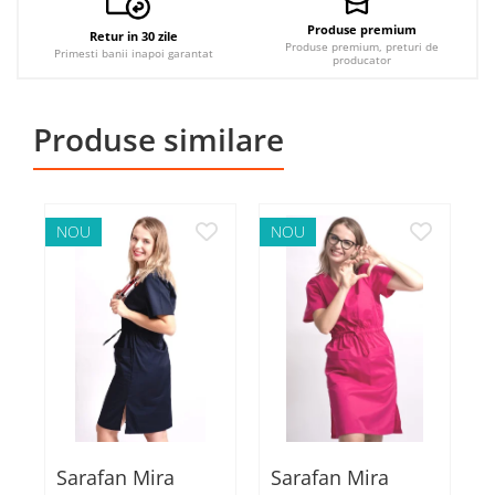
Produse premium
Retur in 30 zile
Produse premium, preturi de
Primesti banii inapoi garantat
producator
Produse similare
NOU
NOU
Sarafan Mira
Sarafan Mira
S