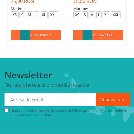
75,00 RON
75,00 RON
Marime:
Marime:
XS
S
M
L
XL
XXL
XS
S
M
L
XL
XXL
VEZI VARIANTE
VEZI VARIANTE
Newsletter
Nu rata ofertele si promotiile noastre
Vreau sa primesc newsletter cu promotiile magazinului. Afla mai multe in
Politica de Confidentialitate