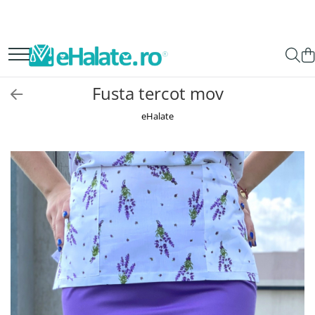
Toate Produsele
Costume Medicale
Fusta tercot mov
Bluze Unisex
eHalate
Pantaloni Unisex
Costume Unisex
Bluze Medicale
Bluze unisex cu imprimeuri
Bluze Maria
Bluze medicale uni
Halate medicale
Halate Bianca
Bluze Maria