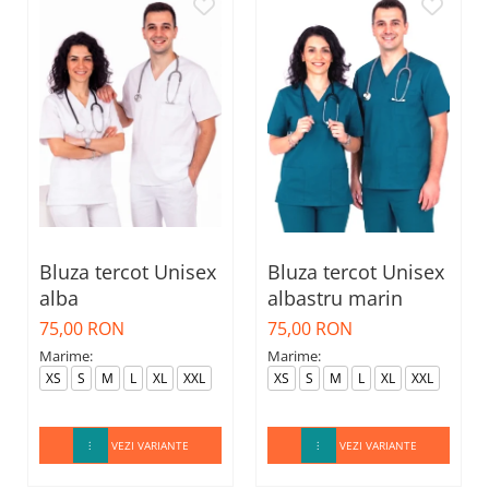
Bluza tercot Unisex
Bluza tercot Unisex
alba
albastru marin
75,00 RON
75,00 RON
Marime:
Marime:
XS
S
M
L
XL
XXL
XS
S
M
L
XL
XXL
VEZI VARIANTE
VEZI VARIANTE