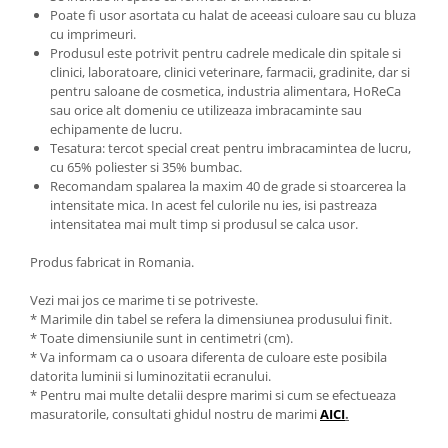
Poate fi usor asortata cu halat de aceeasi culoare sau cu bluza
cu imprimeuri.
Produsul este potrivit pentru cadrele medicale din spitale si
clinici, laboratoare, clinici veterinare, farmacii, gradinite, dar si
pentru saloane de cosmetica, industria alimentara, HoReCa
sau orice alt domeniu ce utilizeaza imbracaminte sau
echipamente de lucru.
Tesatura: tercot special creat pentru imbracamintea de lucru,
cu 65% poliester si 35% bumbac.
Recomandam spalarea la maxim 40 de grade si stoarcerea la
intensitate mica. In acest fel culorile nu ies, isi pastreaza
intensitatea mai mult timp si produsul se calca usor.
Produs fabricat in Romania.
Vezi mai jos ce marime ti se potriveste.
* Marimile din tabel se refera la dimensiunea produsului finit.
* Toate dimensiunile sunt in centimetri (cm).
* Va informam ca o usoara diferenta de culoare este posibila
datorita luminii si luminozitatii ecranului.
* Pentru mai multe detalii despre marimi si cum se efectueaza
masuratorile, consultati ghidul nostru de marimi
AICI
.