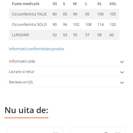
Fuste medicale
XS
S
M
L
XL
XXL
Circumferinta TALIE
80
85
90
95
100
105
Circumferinta SOLD
90
96
102
108
114
120
LUNGIME
52
53
55
57
58
60
Informatii conformitate produs
Informatii utile
Livrare si retur
Review-uri
(0)
Nu uita de: