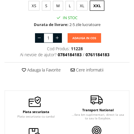
Jachete de lucru
XS
S
M
L
XL
XXL
Articole din Polar
IN STOC
Jachete de lucru
Durata de livrare:
2-5 zile lucratoare
Veste de lucru
ADAUGA IN COS
Halate medicale polar -
unisex
Cod Produs:
11228
Ai nevoie de ajutor?
0784184183
/
0761184183
HoReCa
Sorturi restaurante
Adauga la Favorite
Cere informatii
Tricouri de lucru
Saboti medicali
Bonete
ACCESORII
Noutati
Transport National
Plata securizata
...fara km suplimentari, direct la usa
Plata securizata cu cardul
ta sau la Easybox.