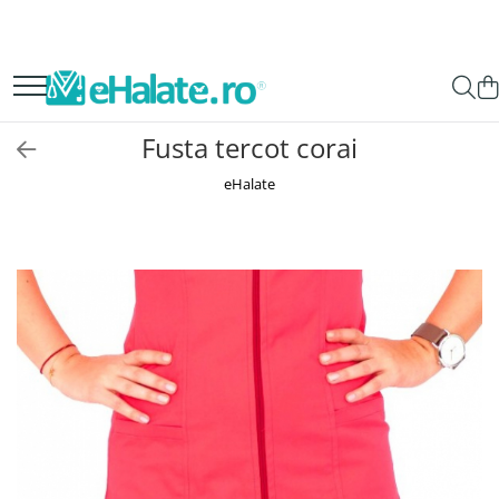
Toate Produsele
Costume Medicale
Fusta tercot corai
Bluze Unisex
eHalate
Pantaloni Unisex
Costume Unisex
Bluze Medicale
Bluze unisex cu imprimeuri
Bluze Maria
Bluze medicale uni
Halate medicale
Halate Bianca
Bluze Maria