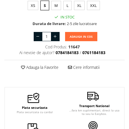
Jachete de lucru
XS
S
M
L
XL
XXL
Articole din Polar
IN STOC
Jachete de lucru
Durata de livrare:
2-5 zile lucratoare
Veste de lucru
ADAUGA IN COS
Halate medicale polar -
unisex
Cod Produs:
11647
Ai nevoie de ajutor?
0784184183
/
0761184183
HoReCa
Sorturi restaurante
Adauga la Favorite
Cere informatii
Tricouri de lucru
Saboti medicali
Bonete
ACCESORII
Noutati
Transport National
Plata securizata
...fara km suplimentari, direct la usa
Plata securizata cu cardul
ta sau la Easybox.