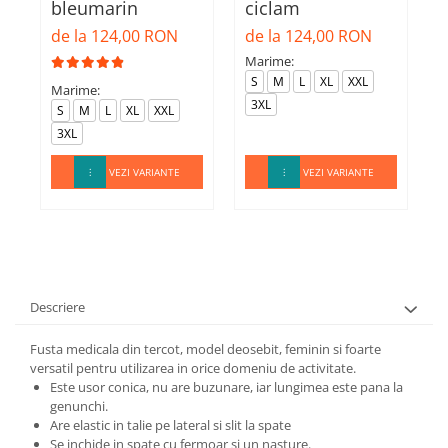
bleumarin
ciclam
d
de la 124,00 RON
de la 124,00 RON
Marime:
M
S
M
L
XL
XXL
Marime:
3XL
S
M
L
XL
XXL
3XL
VEZI VARIANTE
VEZI VARIANTE
Descriere
Fusta medicala din tercot, model deosebit, feminin si foarte
versatil pentru utilizarea in orice domeniu de activitate.
Este usor conica, nu are buzunare, iar lungimea este pana la
genunchi.
Are elastic in talie pe lateral si slit la spate
Se inchide in spate cu fermoar si un nasture.