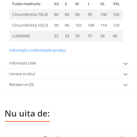
Fuste medicale
XS
S
M
L
XL
XXL
Circumferinta TALIE
80
85
90
95
100
105
Circumferinta SOLD
90
96
102
108
114
120
LUNGIME
52
53
55
57
58
60
Informatii conformitate produs
Informatii utile
Livrare si retur
Review-uri
(0)
Nu uita de: