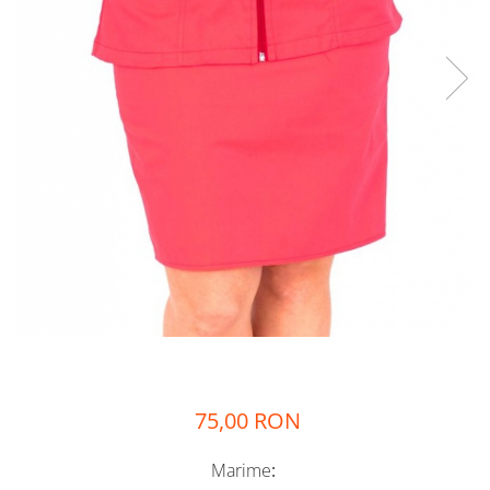
Halate medicale femei
Halate medicale barbati
Halate medicale P2 cu
fluturas
Halate medicale cu nasturi
Halate medicale cu fermoar
Halate medicale polar -
unisex
Halate medicale albe
Fuste, Sarafane
Sarafane Mira
Fuste medicale
Sarafane medicale
75,00 RON
Veste, Jachete
Veste de lucru
Marime
: