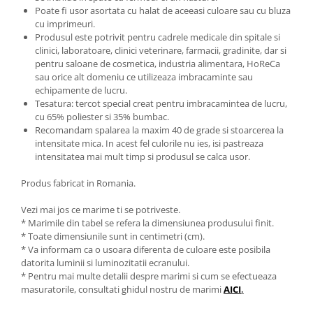
Poate fi usor asortata cu halat de aceeasi culoare sau cu bluza
cu imprimeuri.
Produsul este potrivit pentru cadrele medicale din spitale si
clinici, laboratoare, clinici veterinare, farmacii, gradinite, dar si
pentru saloane de cosmetica, industria alimentara, HoReCa
sau orice alt domeniu ce utilizeaza imbracaminte sau
echipamente de lucru.
Tesatura: tercot special creat pentru imbracamintea de lucru,
cu 65% poliester si 35% bumbac.
Recomandam spalarea la maxim 40 de grade si stoarcerea la
intensitate mica. In acest fel culorile nu ies, isi pastreaza
intensitatea mai mult timp si produsul se calca usor.
Produs fabricat in Romania.
Vezi mai jos ce marime ti se potriveste.
* Marimile din tabel se refera la dimensiunea produsului finit.
* Toate dimensiunile sunt in centimetri (cm).
* Va informam ca o usoara diferenta de culoare este posibila
datorita luminii si luminozitatii ecranului.
* Pentru mai multe detalii despre marimi si cum se efectueaza
masuratorile, consultati ghidul nostru de marimi
AICI
.