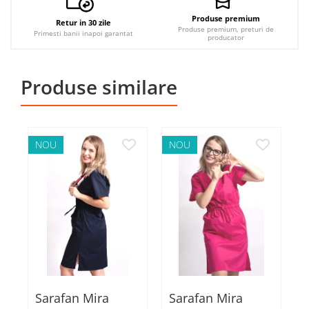
Produse premium
Retur in 30 zile
Produse premium, preturi de
Primesti banii inapoi garantat
producator
Produse similare
NOU
NOU
Sarafan Mira
Sarafan Mira
S