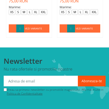
75,00 RON
75,00 RON
Marime:
Marime:
XS
S
M
L
XL
XXL
XS
S
M
L
XL
XXL
VEZI VARIANTE
VEZI VARIANTE
Newsletter
Nu rata ofertele si promotiile noastre
Vreau sa primesc newsletter cu promotiile magazinului. Afla mai multe in
Politica de Confidentialitate