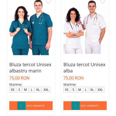
Bluza tercot Unisex
Bluza tercot Unisex
albastru marin
alba
75,00 RON
75,00 RON
Marime:
Marime:
XS
S
M
L
XL
XXL
XS
S
M
L
XL
XXL
VEZI VARIANTE
VEZI VARIANTE