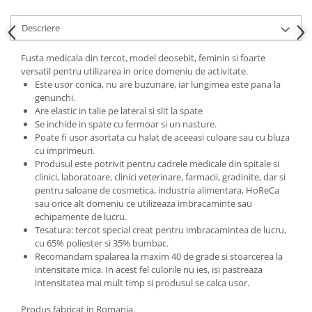
Descriere
Fusta medicala din tercot, model deosebit, feminin si foarte
versatil pentru utilizarea in orice domeniu de activitate.
Este usor conica, nu are buzunare, iar lungimea este pana la
genunchi.
Are elastic in talie pe lateral si slit la spate
Se inchide in spate cu fermoar si un nasture.
Poate fi usor asortata cu halat de aceeasi culoare sau cu bluza
cu imprimeuri.
Produsul este potrivit pentru cadrele medicale din spitale si
clinici, laboratoare, clinici veterinare, farmacii, gradinite, dar si
pentru saloane de cosmetica, industria alimentara, HoReCa
sau orice alt domeniu ce utilizeaza imbracaminte sau
echipamente de lucru.
Tesatura: tercot special creat pentru imbracamintea de lucru,
cu 65% poliester si 35% bumbac.
Recomandam spalarea la maxim 40 de grade si stoarcerea la
intensitate mica. In acest fel culorile nu ies, isi pastreaza
intensitatea mai mult timp si produsul se calca usor.
Produs fabricat in Romania.