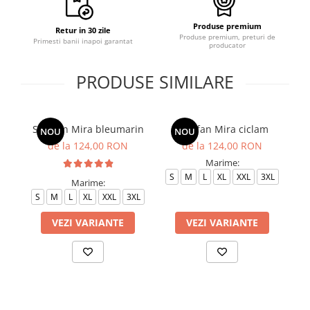
Produse premium
Retur in 30 zile
Produse premium, preturi de
Primesti banii inapoi garantat
producator
PRODUSE SIMILARE
Sarafan Mira bleumarin
Sarafan Mira ciclam
NOU
NOU
de la 124,00 RON
de la 124,00 RON
Marime:
S
M
L
XL
XXL
3XL
Marime:
S
M
L
XL
XXL
3XL
S
VEZI VARIANTE
VEZI VARIANTE