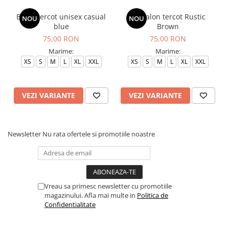
Bluza tercot unisex casual
Pantalon tercot Rustic
NOU
NOU
blue
Brown
75,00 RON
75,00 RON
Marime:
Marime:
XS
S
M
L
XL
XXL
XS
S
M
L
XL
XXL
VEZI VARIANTE
VEZI VARIANTE
Newsletter
Nu rata ofertele si promotiile noastre
Vreau sa primesc newsletter cu promotiile
magazinului. Afla mai multe in
Politica de
Confidentialitate