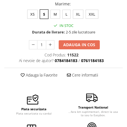
Marime
:
XS
S
M
L
XL
XXL
IN STOC
Durata de livrare:
2-5 zile lucratoare
ADAUGA IN COS
Cod Produs:
11522
Ai nevoie de ajutor?
0784184183
/
0761184183
Adauga la Favorite
Cere informatii
Transport National
Plata securizata
...fara km suplimentari, direct la usa
Plata securizata cu cardul
ta sau la Easybox.