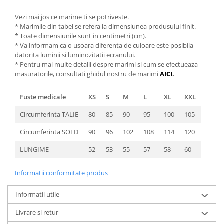
Vezi mai jos ce marime ti se potriveste.
* Marimile din tabel se refera la dimensiunea produsului finit.
* Toate dimensiunile sunt in centimetri (cm).
* Va informam ca o usoara diferenta de culoare este posibila
datorita luminii si luminozitatii ecranului.
* Pentru mai multe detalii despre marimi si cum se efectueaza
masuratorile, consultati ghidul nostru de marimi
AICI
.
Fuste medicale
XS
S
M
L
XL
XXL
Circumferinta TALIE
80
85
90
95
100
105
Circumferinta SOLD
90
96
102
108
114
120
LUNGIME
52
53
55
57
58
60
Informatii conformitate produs
Informatii utile
Livrare si retur