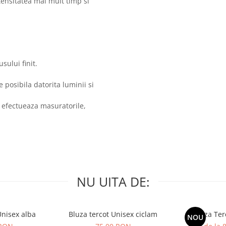
ntensitatea mai mult timp si
sului finit.
posibila datorita luminii si
 efectueaza masuratorile,
NU UITA DE:
Unisex alba
Bluza tercot Unisex ciclam
Bluza Ter
NOU