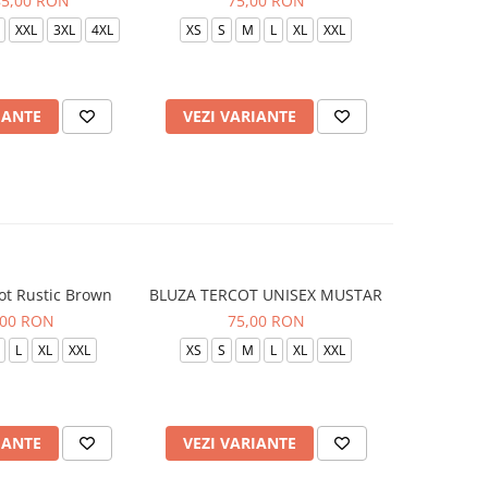
85,00 RON
75,00 RON
XXL
3XL
4XL
XS
S
M
L
XL
XXL
XS
S
IANTE
VEZI VARIANTE
VEZI 
ot Rustic Brown
BLUZA TERCOT UNISEX MUSTAR
BLUZA TE
,00 RON
75,00 RON
L
XL
XXL
XS
S
M
L
XL
XXL
XS
S
IANTE
VEZI VARIANTE
VEZI 