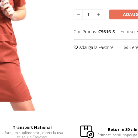
ADAUG
Cod Produs:
C9816-S
Ai nevoie
Adauga la Favorite
Cere 
Transport National
Retur in 30 zile
...fara km suplimentari, direct la usa
Primesti banii inapoi ga
ta sau la Easybox.