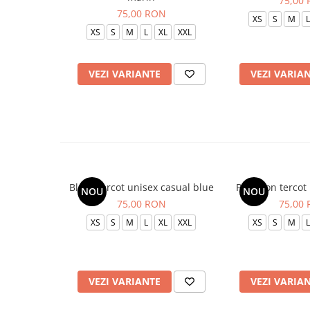
75,00
75,00 RON
XS
S
M
L
XS
S
M
L
XL
XXL
VEZI VARIANTE
VEZI VARIA
Bluza tercot unisex casual blue
Pantalon tercot
NOU
NOU
75,00 RON
75,00
XS
S
M
L
XL
XXL
XS
S
M
L
VEZI VARIANTE
VEZI VARIA