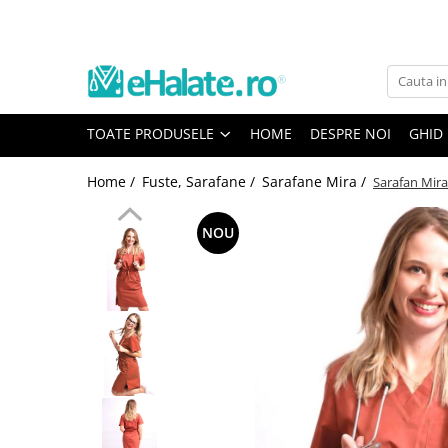
Toate Produsele
Costume Medicale
TOATE PRODUSELE
HOME
DESPRE NOI
GHID
Bluze Unisex
Pantaloni Unisex
Home /
Fuste, Sarafane /
Sarafane Mira /
Sarafan Mira
Costume Unisex
Bluze Medicale
NOU
Bluze unisex cu imprimeuri
Bluze Maria
Bluze medicale uni
Halate medicale
Halate Bianca
Bluze Maria
Halate medicale femei