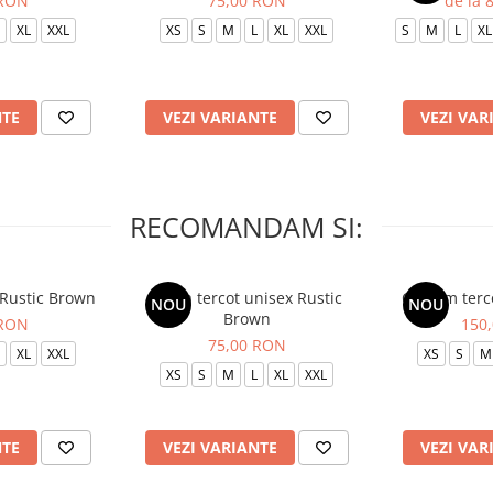
 RON
75,00 RON
de la 
XL
XXL
XS
S
M
L
XL
XXL
S
M
L
XL
NTE
VEZI VARIANTE
VEZI VAR
RECOMANDAM SI:
 Rustic Brown
Bluza tercot unisex Rustic
Costum terc
NOU
NOU
Brown
 RON
150
75,00 RON
XL
XXL
XS
S
M
XS
S
M
L
XL
XXL
NTE
VEZI VARIANTE
VEZI VAR