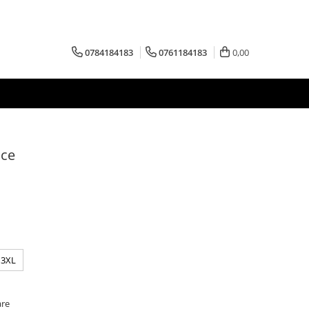
0784184183
0761184183
0,00
ice
3XL
are