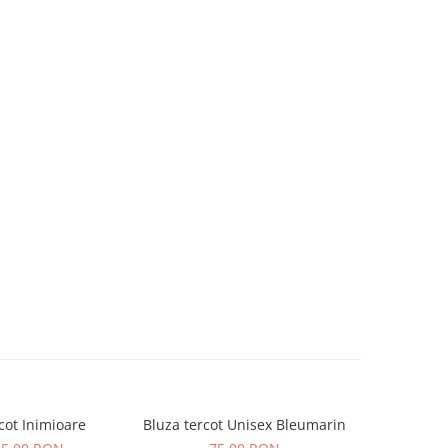
cot Inimioare
Bluza tercot Unisex Bleumarin
Bluza t