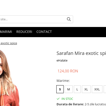
 MARIMI
REDUCERI
CONTACT
 exotic spice
Sarafan Mira exotic sp
eHalate
124,00 RON
Marime
:
S
M
L
XL
XXL
IN STOC
Durata de livrare:
2-5 zile lucrato