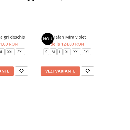
a gri deschis
Sarafan Mira violet
Sarafan Mi
NOU
NOU
24,00 RON
de la 124,00 RON
de la 
XL
XXL
3XL
S
M
L
XL
XXL
3XL
S
M
L
ANTE
VEZI VARIANTE
VEZI VAR