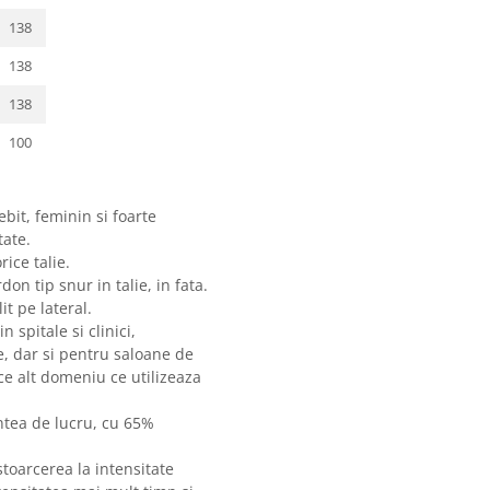
138
138
138
100
bit, feminin si foarte
tate.
rice talie.
on tip snur in talie, in fata.
it pe lateral.
 spitale si clinici,
te, dar si pentru saloane de
ce alt domeniu ce utilizeaza
ntea de lucru, cu 65%
oarcerea la intensitate