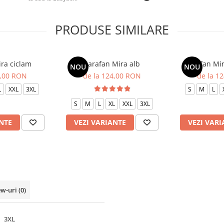
PRODUSE SIMILARE
ra ciclam
Sarafan Mira alb
Sarafan Mir
NOU
NOU
4,00 RON
de la 124,00 RON
de la 1
L
XXL
3XL
S
M
L
S
M
L
XL
XXL
3XL
NTE
VEZI VARIANTE
VEZI VARI
ew-uri
(0)
3XL