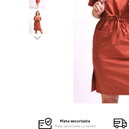
Halate medicale barbati
Halate medicale P2 cu fluturas
Halate medicale cu nasturi
Halate medicale cu fermoar
Halate medicale polar - unisex
Halate medicale albe
Fuste, Sarafane
Sarafane Mira
Fuste medicale
Sarafane medicale
Veste, Jachete
Veste de lucru
Distribuie
Jachete de lucru
pe
Articole din Polar
Facebook
Plata securizata
Jachete de lucru
Plata securizata cu cardul