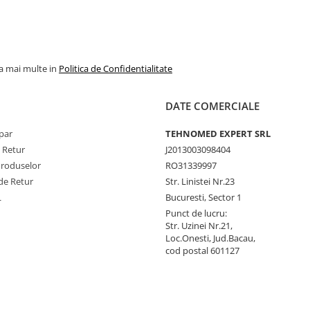
la mai multe in
Politica de Confidentialitate
DATE COMERCIALE
par
TEHNOMED EXPERT SRL
e Retur
J2013003098404
Produselor
RO31339997
de Retur
Str. Linistei Nr.23
L
Bucuresti, Sector 1
Punct de lucru:
Str. Uzinei Nr.21,
Loc.Onesti, Jud.Bacau,
cod postal 601127