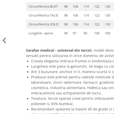
Circumferinta BUST
98
106
114
122
130
Circumferinta TALIE
98
106
114
122
130
Circumferinta SOLD
98
106
114
122
130
Lungime - aprox.
96
97
99
100
100
Sarafan medical - universal din tercot
, model deose
versatil pentru utilizarea in orice domeniu de activi
Croiala eleganta imbraca frumos si evidentiaza o
Lungimea este pana la genunchi. Se leaga cu cord
Are 3 buzunare, anchior in V, maneca scurta si sl
Produsul este potrivit pentru cadrele medicale din
laboratoare, clinici veterinare, farmacii, gradini
cosmetica, industria alimentara, HoReCa sau ori
imbracaminte sau echipamente de lucru.
Tesatura: tercot special creat pentru imbracami
poliester si 35% bumbac.
Recomandam spalarea la maxim 40 de grade si st