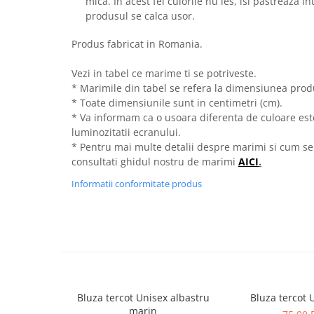
mica. In acest fel culorile nu ies, isi pastreaza i
produsul se calca usor.
Produs fabricat in Romania.
Vezi in tabel ce marime ti se potriveste.
* Marimile din tabel se refera la dimensiunea produ
* Toate dimensiunile sunt in centimetri (cm).
* Va informam ca o usoara diferenta de culoare este 
luminozitatii ecranului.
* Pentru mai multe detalii despre marimi si cum se
consultati ghidul nostru de marimi
AICI
.
Informatii conformitate produs
Bluza tercot Unisex albastru
Bluza tercot 
marin