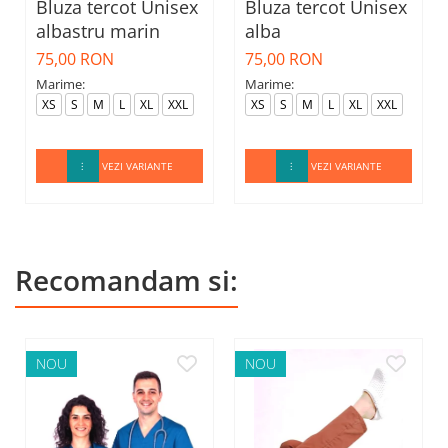
Bluza tercot Unisex
Bluza tercot Unisex
albastru marin
alba
75,00 RON
75,00 RON
Marime:
Marime:
XS
S
M
L
XL
XXL
XS
S
M
L
XL
XXL
VEZI VARIANTE
VEZI VARIANTE
Recomandam si:
NOU
NOU