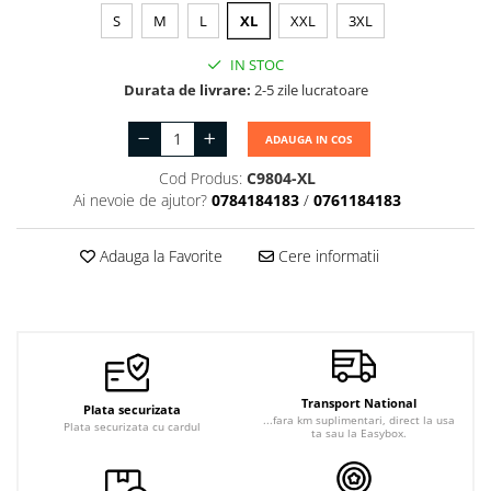
S
M
L
XL
XXL
3XL
IN STOC
Durata de livrare:
2-5 zile lucratoare
ADAUGA IN COS
Cod Produs:
C9804-XL
Ai nevoie de ajutor?
0784184183
/
0761184183
Adauga la Favorite
Cere informatii
Transport National
Plata securizata
...fara km suplimentari, direct la usa
Plata securizata cu cardul
ta sau la Easybox.