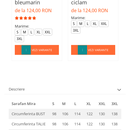
bleumarin
ciclam
d
de la 124,00 RON
de la 124,00 RON
Marime:
M
S
M
L
XL
XXL
Marime:
3XL
S
M
L
XL
XXL
3XL
VEZI VARIANTE
VEZI VARIANTE
Descriere
Sarafan Mira
S
M
L
XL
XXL
3XL
Circumferinta BUST
98
106
114
122
130
138
Circumferinta TALIE
98
106
114
122
130
138