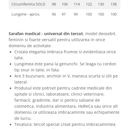
Circumferinta SOLD
98
106
114
122
130
138
Lungime - aprox.
96
97
99
100
100
100
Sarafan medical - universal din tercot
, model deosebit,
feminin si foarte versatil pentru utilizarea in orice
domeniu de activitate.
Croiala eleganta imbraca frumos si evidentiaza orice
talie.
Lungimea este pana la genunchi. Se leaga cu cordon
tip snur in talie, in fata.
Are 3 buzunare, anchior in V, maneca scurta si slit pe
lateral.
Produsul este potrivit pentru cadrele medicale din
spitale si clinici, laboratoare, clinici veterinare,
farmacii, gradinite, dar si pentru saloane de
cosmetica, industria alimentara, HoReCa sau orice alt
domeniu ce utilizeaza imbracaminte sau echipamente
de lucru.
Tesatura: tercot special creat pentru imbracamintea