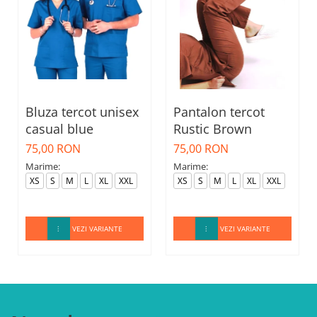
Bluza tercot unisex
Pantalon tercot
casual blue
Rustic Brown
75,00 RON
75,00 RON
Marime:
Marime:
XS
S
M
L
XL
XXL
XS
S
M
L
XL
XXL
VEZI VARIANTE
VEZI VARIANTE