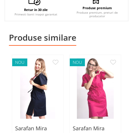
Produse premium
Retur in 30 zile
Produse premium, preturi de
Primesti banii inapoi garantat
producator
Produse similare
NOU
NOU
Sarafan Mira
Sarafan Mira
S