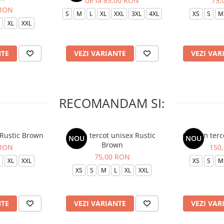
de la 85,00 RON
75,
 RON
S
M
L
XL
XXL
3XL
4XL
XS
S
M
XL
XXL
NTE
VEZI VARIANTE
VEZI VAR
RECOMANDAM SI:
 Rustic Brown
Bluza tercot unisex Rustic
Costum terc
NOU
NOU
Brown
 RON
150
75,00 RON
XL
XXL
XS
S
M
XS
S
M
L
XL
XXL
NTE
VEZI VARIANTE
VEZI VAR