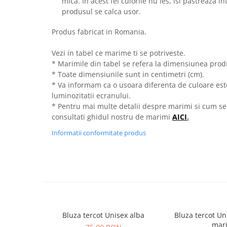
mica. In acest fel culorile nu ies, isi pastreaza i
produsul se calca usor.
Produs fabricat in Romania.
Vezi in tabel ce marime ti se potriveste.
* Marimile din tabel se refera la dimensiunea produ
* Toate dimensiunile sunt in centimetri (cm).
* Va informam ca o usoara diferenta de culoare este 
luminozitatii ecranului.
* Pentru mai multe detalii despre marimi si cum se
consultati ghidul nostru de marimi
AICI
.
Informatii conformitate produs
Bluza tercot Unisex alba
Bluza tercot Un
mar