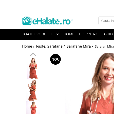
Toate Produsele
Costume Medicale
TOATE PRODUSELE
HOME
DESPRE NOI
GHID
Bluze Unisex
Pantaloni Unisex
Home /
Fuste, Sarafane /
Sarafane Mira /
Sarafan Mira
Costume Unisex
Bluze Medicale
NOU
Bluze unisex cu imprimeuri
Bluze Maria
Bluze medicale uni
Halate medicale
Halate Bianca
Bluze Maria
Halate medicale femei