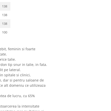
138
138
138
100
bit, feminin si foarte
tate.
rice talie.
on tip snur in talie, in fata.
it pe lateral.
 spitale si clinici,
te, dar si pentru saloane de
ce alt domeniu ce utilizeaza
ntea de lucru, cu 65%
oarcerea la intensitate