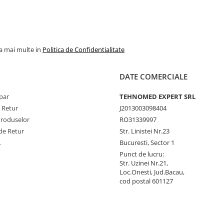
la mai multe in
Politica de Confidentialitate
DATE COMERCIALE
par
TEHNOMED EXPERT SRL
e Retur
J2013003098404
Produselor
RO31339997
de Retur
Str. Linistei Nr.23
L
Bucuresti, Sector 1
Punct de lucru:
Str. Uzinei Nr.21,
Loc.Onesti, Jud.Bacau,
cod postal 601127