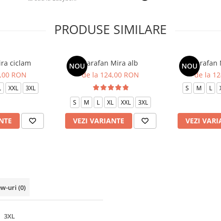
PRODUSE SIMILARE
ra ciclam
Sarafan Mira alb
Sarafan 
NOU
NOU
4,00 RON
de la 124,00 RON
de la 1
L
XXL
3XL
S
M
L
S
M
L
XL
XXL
3XL
NTE
VEZI VARIANTE
VEZI VARI
ew-uri
(0)
3XL