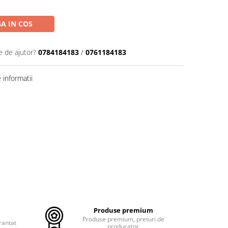
A IN COS
e de ajutor?
0784184183
/
0761184183
informatii
Produse premium
Produse premium, preturi de
rantat
producator