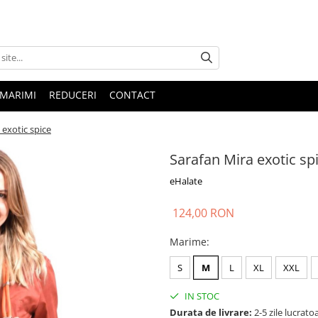
 MARIMI
REDUCERI
CONTACT
 exotic spice
Sarafan Mira exotic sp
eHalate
124,00 RON
Marime
:
S
M
L
XL
XXL
IN STOC
Durata de livrare:
2-5 zile lucrato