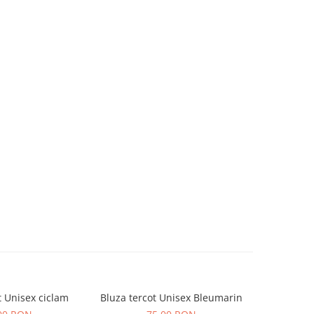
t Unisex ciclam
Bluza tercot Unisex Bleumarin
Bluza t