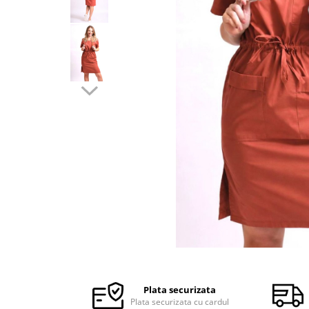
Halate medicale barbati
Halate medicale P2 cu fluturas
Halate medicale cu nasturi
Halate medicale cu fermoar
Halate medicale polar - unisex
Halate medicale albe
Fuste, Sarafane
Sarafane Mira
Fuste medicale
Sarafane medicale
Veste, Jachete
Veste de lucru
Distribuie
Jachete de lucru
pe
Articole din Polar
Facebook
Plata securizata
Jachete de lucru
Plata securizata cu cardul