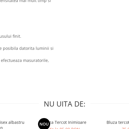
ntensitatea mai mult timp si
sului finit.
posibila datorita luminii si
 efectueaza masuratorile,
NU UITA DE:
isex albastru
Bluza Tercot Inimioare
Bluza terco
NOU
in