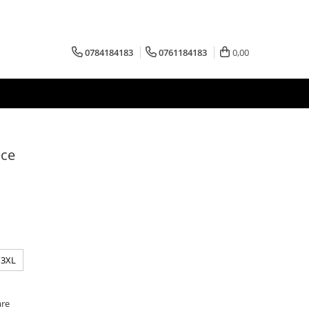
0784184183
0761184183
0,00
ice
3XL
are