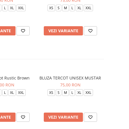
00 RON
75,00 RON
L
XL
XXL
XS
S
M
L
XL
XXL
XS
S
IANTE
VEZI VARIANTE
VEZI 
ot Rustic Brown
BLUZA TERCOT UNISEX MUSTAR
BLUZA TE
,00 RON
75,00 RON
L
XL
XXL
XS
S
M
L
XL
XXL
XS
S
IANTE
VEZI VARIANTE
VEZI 