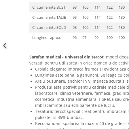
Circumferinta BUST
98
106
114
122
130
Circumferinta TALIE
98
106
114
122
130
Circumferinta SOLD
98
106
114
122
130
Lungime - aprox.
96
97
99
100
100
Sarafan medical - universal din tercot
, model deose
versatil pentru utilizarea in orice domeniu de activi
Croiala eleganta imbraca frumos si evidentiaza o
Lungimea este pana la genunchi. Se leaga cu cord
Are 3 buzunare, anchior in V, maneca scurta si sl
Produsul este potrivit pentru cadrele medicale din
laboratoare, clinici veterinare, farmacii, gradini
cosmetica, industria alimentara, HoReCa sau ori
imbracaminte sau echipamente de lucru.
Tesatura: tercot special creat pentru imbracami
poliester si 35% bumbac.
Recomandam spalarea la maxim 40 de grade si st