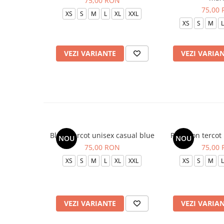
75,00 RON
75,00
XS
S
M
L
XL
XXL
XS
S
M
L
VEZI VARIANTE
VEZI VARIA
Bluza tercot unisex casual blue
Pantalon tercot
NOU
NOU
75,00 RON
75,00
XS
S
M
L
XL
XXL
XS
S
M
L
VEZI VARIANTE
VEZI VARIA