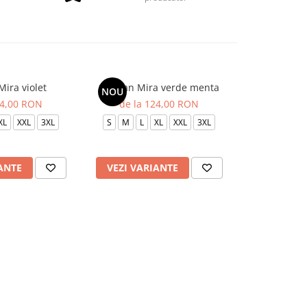
Mira violet
Sarafan Mira verde menta
Sarafan Mi
NOU
NOU
24,00 RON
de la 124,00 RON
de la 
XL
XXL
3XL
S
M
L
XL
XXL
3XL
S
M
L
ANTE
VEZI VARIANTE
VEZI VAR